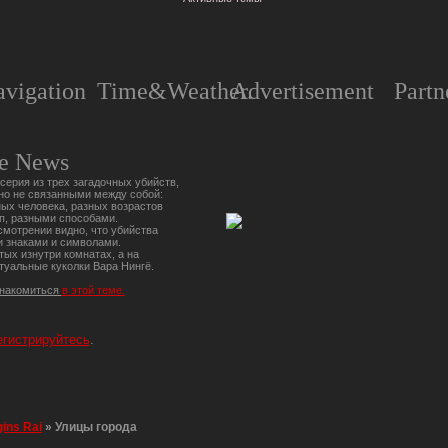
vigation
Time&Weather.
Advertisement
Partn
e News
серия из трех загадочных убийств,
но не связанными между собой:
ых человека, разных возрастов
п, разными способами.
мотрении видно, что убийства
 знаками и символами.
тых изнутри комнатах, а на
туальные куколки Вара Нингё.
знакомиться
в этой теме.
егистрируйтесь
.
gins Rai
»
Улицы города