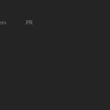
ers
PR