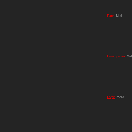
Парк
Mello
Подворотня
Mel
Кафе
Mello