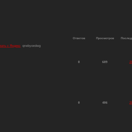
Ответов
Просмотров
Послед
вать с Яндекс
qrwbyoedwg
0
609
2
0
406
2