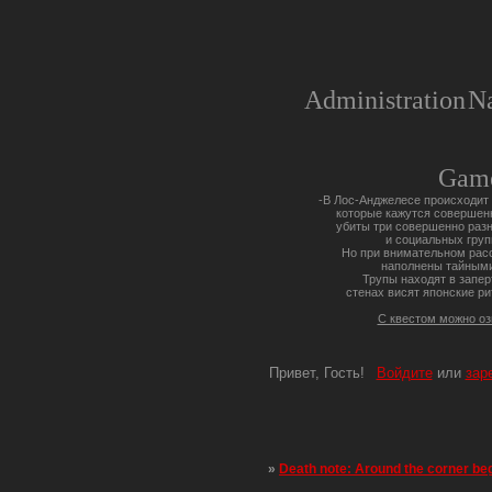
Administration
Na
Gam
-В Лос-Анджелесе происходит 
которые кажутся совершен
убиты три совершенно разн
и социальных груп
Но при внимательном расс
наполнены тайными
Трупы находят в запер
стенах висят японские ри
С квестом можно о
Привет, Гость!
Войдите
или
зар
»
Death note: Around the corner be