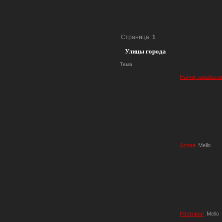
Страница:
1
Улицы города
Тема
Начни зарабаты
Аллея
Mello
Ресторан
Mello