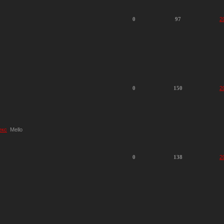
0
97
2
0
150
2
екс
Mello
0
138
2