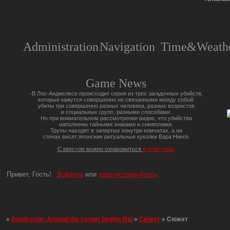
Administration
Navigation
Time&Weathe
Game News
-В Лос-Анджелесе происходит серия из трех загадочных убийств,
которые кажутся совершенно не связанными между собой:
убиты три совершенно разных человека, разных возрастов
и социальных групп, разными способами.
Но при внимательном рассмотрении видно, что убийства
наполнены тайными знаками и символами.
Трупы находят в запертых изнутри комнатах, а на
стенах висят японские ритуальные куколки Вара Нингё.
С квестом можно ознакомиться
в этой теме.
Привет, Гость!
Войдите
или
зарегистрируйтесь
.
»
Death note: Around the corner begins Rai
»
Сюжет
»
Сюжет