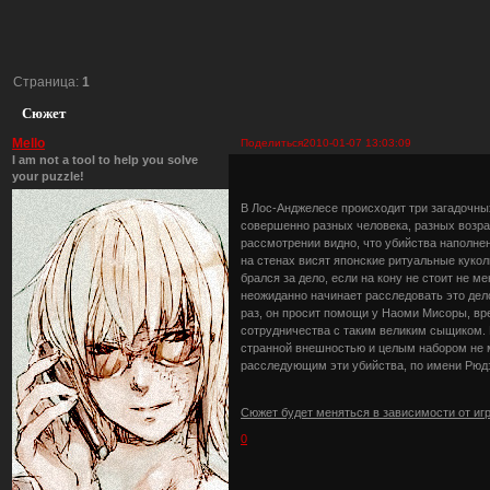
Страница:
1
Сюжет
Mello
Поделиться
2010-01-07 13:03:09
I am not a tool to help you solve
your puzzle!
В Лос-Анджелесе происходит три загадочны
совершенно разных человека, разных возра
рассмотрении видно, что убийства наполне
на стенах висят японские ритуальные куколк
брался за дело, если на кону не стоит не 
неожиданно начинает расследовать это дело,
раз, он просит помощи у Наоми Мисоры, вре
сотрудничества с таким великим сыщиком. 
странной внешностью и целым набором не 
расследующим эти убийства, по имени Рюдз
Сюжет будет меняться в зависимости от иг
0