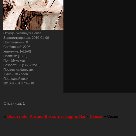
Откуда:
Wammy's House
Зарегистрирован
: 2010-01-06
Приглашений:
0
Сообщений:
2206
Уважение:
[+11/-0]
Позитив:
[+0/-0]
Пол:
Мужской
Возраст:
33
[1992-12-13]
Провел на форуме:
7 дней 10 часов
Последний визит:
2010-06-01 17:49:18
Страница:
1
»
Death note: Around the corner begins Rai
»
Сюжет
»
Сюжет