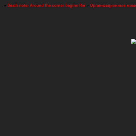
»
Death note: Around the corner begins Rai
»
Организационные мом