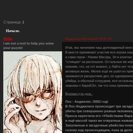
Страница:
1
Начало.
Mello
Поделиться
2010-03-20 19:37:44
I am not a tool to help you solve
Итак, мы начинаем наш долгожданный квест
your puzzle!
В квесте принимают участие все игроки на
и сами герои - Наоми Мисора, Эл и конечно
"стоящие" на ресепшене. Остальные же игр
помним, что, на тот момент, у Лайта нет те
активную жизнь. Мелло ещё не ушёл из прию
занимается раскрытием дел, но одновремен
убийца, а обычный сотрудник, все остальны
знакомы с Кирой/Эл, так что пока принимать
Краткая суть дела :
Лос - Анджелес. /2002 год/
В Лос-Анджелесе происходит три загадо
убиты три совершенно разных человека,
Пресса окрестила его «Убийствами Вара
и ещё массой таких же отвратных назван
Запутанные и загадочные убийства пове
голову над происходящим, пока за дело