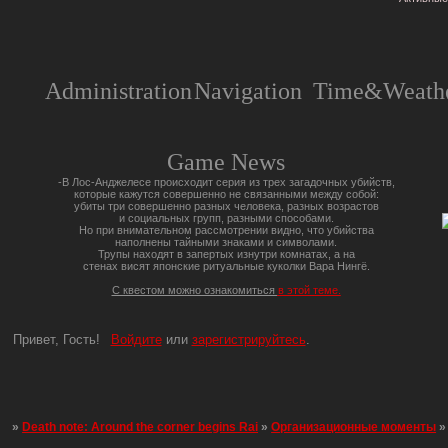
Administration
Navigation
Time&Weathe
Game News
-В Лос-Анджелесе происходит серия из трех загадочных убийств,
которые кажутся совершенно не связанными между собой:
убиты три совершенно разных человека, разных возрастов
и социальных групп, разными способами.
Но при внимательном рассмотрении видно, что убийства
наполнены тайными знаками и символами.
Трупы находят в запертых изнутри комнатах, а на
стенах висят японские ритуальные куколки Вара Нингё.
С квестом можно ознакомиться
в этой теме.
Привет, Гость!
Войдите
или
зарегистрируйтесь
.
»
Death note: Around the corner begins Rai
»
Организационные моменты