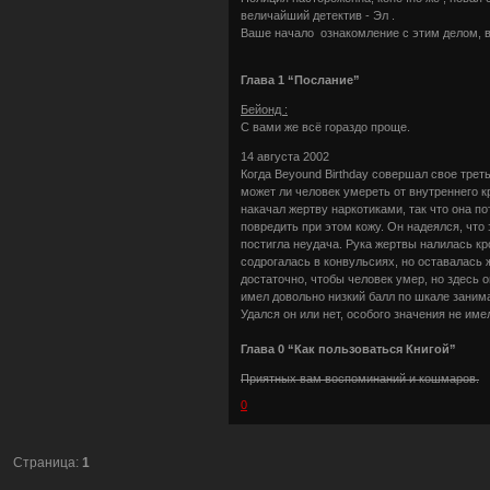
величайший детектив - Эл .
Ваше начало ознакомление с этим делом, взв
Глава 1 “Послание”
Бейонд :
С вами же всё гораздо проще.
14 августа 2002
Когда Beyound Birthday совершал свое трет
может ли человек умереть от внутреннего кр
накачал жертву наркотиками, так что она по
повредить при этом кожу. Он надеялся, что 
постигла неудача. Рука жертвы налилась кр
содрогалась в конвульсиях, но оставалась 
достаточно, чтобы человек умер, но здесь о
имел довольно низкий балл по шкале заним
Удался он или нет, особого значения не им
Глава 0 “Как пользоваться Книгой”
Приятных вам воспоминаний и кошмаров.
0
Страница:
1