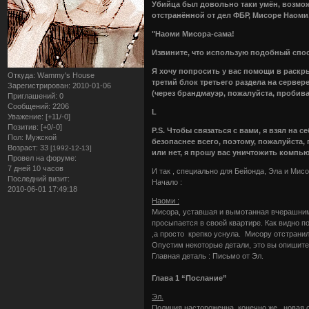
Убийца был довольно таки умён, возмож
отстранённой от дел ФБР, Мисоре Наоми
"Наоми Мисора-сама!
Извините, что использую подобный спос
Я хочу попросить у вас помощи в раскр
Откуда:
Wammy's House
третий блок третьего раздела на сервере
Зарегистрирован
: 2010-01-06
(через брандмауэр, пожалуйста, пробив
Приглашений:
0
Сообщений:
2206
L
Уважение:
[+11/-0]
Позитив:
[+0/-0]
P.S. Чтобы связаться с вами, я взял на 
Пол:
Мужской
безопаснее всего, поэтому, пожалуйста, 
Возраст:
33
[1992-12-13]
или нет, я прошу вас уничтожить компью
Провел на форуме:
7 дней 10 часов
И так , специально для Бейонда, Эла и Мис
Последний визит:
Начало :
2010-06-01 17:49:18
Наоми :
Мисора, уставшая и вымотанная вчерашним д
просыпается в своей квартире. Как видно п
,а просто крепко уснула. Мисору отстранил
Опустим некоторые детали, это вы опишите
Главная деталь : Письмо от Эл.
Глава 1 “Послание”
Эл.
Полиция настороженна, конечно же , новая 