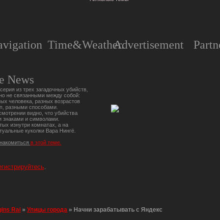
vigation
Time&Weather.
Advertisement
Partn
e News
серия из трех загадочных убийств,
но не связанными между собой:
ых человека, разных возрастов
п, разными способами.
мотрении видно, что убийства
 знаками и символами.
тых изнутри комнатах, а на
туальные куколки Вара Нингё.
знакомиться
в этой теме.
егистрируйтесь
.
gins Rai
»
Улицы города
»
Начни зарабатывать с Яндекс