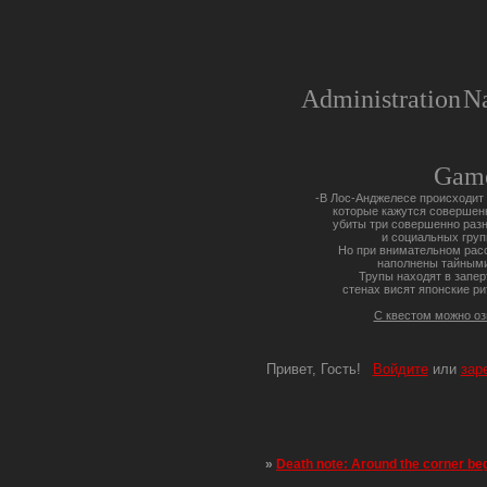
Administration
Na
Gam
-В Лос-Анджелесе происходит 
которые кажутся совершен
убиты три совершенно разн
и социальных груп
Но при внимательном расс
наполнены тайными
Трупы находят в запер
стенах висят японские ри
С квестом можно о
Привет, Гость!
Войдите
или
зар
»
Death note: Around the corner be