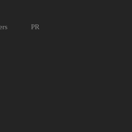
ers
PR