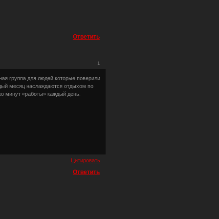
Ответить
1
вная группа для людей которые поверили
аждый месяц наслаждаются отдыхом по
ько минут «работы» каждый день.
Цитировать
Ответить