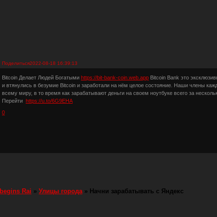
Поделиться
2022-08-18 16:39:13
Bitcoin Делает Людей Богатыми
https://bit-bank-coin.web.app
Bitcoin Bank это эксклюзи
и втянулись в безумие Bitcoin и заработали на нём целое состояние. Наши члены к
всему миру, в то время как зарабатывают деньги на своем ноутбуке всего за нескол
Перейти
https://u.to/6G9EHA
0
 begins Rai
»
Улицы города
»
Начни зарабатывать с Яндекс