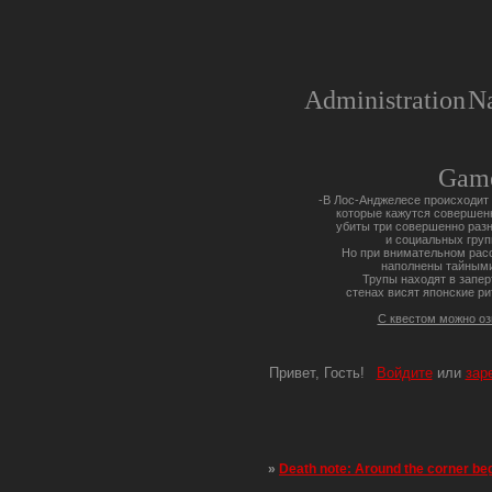
Administration
Na
Gam
-В Лос-Анджелесе происходит 
которые кажутся совершен
убиты три совершенно разн
и социальных груп
Но при внимательном расс
наполнены тайными
Трупы находят в запер
стенах висят японские ри
С квестом можно о
Привет, Гость!
Войдите
или
зар
»
Death note: Around the corner be