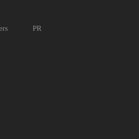
ers
PR