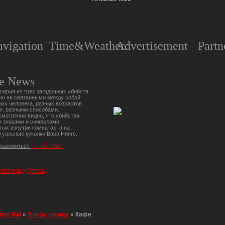
vigation
Time&Weather.
Advertisement
Partn
e News
серия из трех загадочных убийств,
но не связанными между собой:
ых человека, разных возрастов
п, разными способами.
мотрении видно, что убийства
 знаками и символами.
тых изнутри комнатах, а на
туальные куколки Вара Нингё.
знакомиться
в этой теме.
егистрируйтесь
.
gins Rai
»
Улицы города
»
Кафе