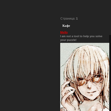
Страница:
1
Кафе
Mello
I am not a tool to help you solve
your puzzle!