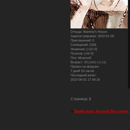
Откуда:
Wammy's House
Зарегистрирован
: 2010-01-06
Приглашений:
0
Сообщений:
2206
Уважение:
[+11/-0]
Позитив:
[+0/-0]
Пол:
Мужской
Возраст:
33
[1992-12-13]
Провел на форуме:
7 дней 10 часов
Последний визит:
2010-06-01 17:49:18
Страница:
1
»
Death note: Around the corner