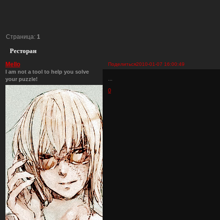
Страница:
1
Ресторан
Mello
Поделиться
2010-01-07 16:00:49
I am not a tool to help you solve
...
your puzzle!
0