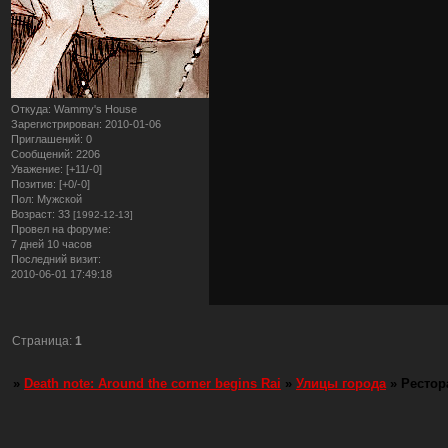
Откуда:
Wammy's House
Зарегистрирован
: 2010-01-06
Приглашений:
0
Сообщений:
2206
Уважение:
[+11/-0]
Позитив:
[+0/-0]
Пол:
Мужской
Возраст:
33
[1992-12-13]
Провел на форуме:
7 дней 10 часов
Последний визит:
2010-06-01 17:49:18
Страница:
1
»
Death note: Around the corner begins Rai
»
Улицы города
»
Рестор