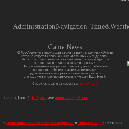
Administration
Navigation
Time&Weathe
Game News
-В Лос-Анджелесе происходит серия из трех загадочных убийств,
которые кажутся совершенно не связанными между собой:
убиты три совершенно разных человека, разных возрастов
и социальных групп, разными способами.
Но при внимательном рассмотрении видно, что убийства
наполнены тайными знаками и символами.
Трупы находят в запертых изнутри комнатах, а на
стенах висят японские ритуальные куколки Вара Нингё.
С квестом можно ознакомиться
в этой теме.
Привет, Гость!
Войдите
или
зарегистрируйтесь
.
»
Death note: Around the corner begins Rai
»
Улицы города
»
Ресторан