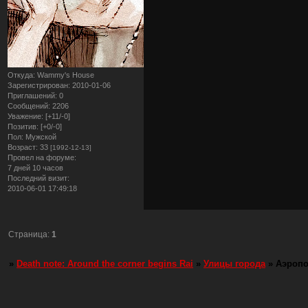
Откуда:
Wammy's House
Зарегистрирован
: 2010-01-06
Приглашений:
0
Сообщений:
2206
Уважение:
[+11/-0]
Позитив:
[+0/-0]
Пол:
Мужской
Возраст:
33
[1992-12-13]
Провел на форуме:
7 дней 10 часов
Последний визит:
2010-06-01 17:49:18
Страница:
1
»
Death note: Around the corner begins Rai
»
Улицы города
»
Аэропо