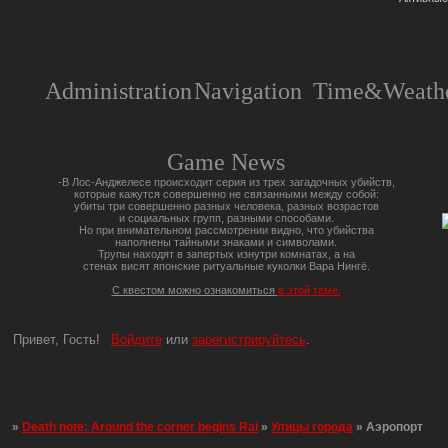
Administration
Navigation
Time&Weathe
Game News
-В Лос-Анджелесе происходит серия из трех загадочных убийств,
которые кажутся совершенно не связанными между собой:
убиты три совершенно разных человека, разных возрастов
и социальных групп, разными способами.
Но при внимательном рассмотрении видно, что убийства
наполнены тайными знаками и символами.
Трупы находят в запертых изнутри комнатах, а на
стенах висят японские ритуальные куколки Вара Нингё.
С квестом можно ознакомиться
в этой теме.
Привет, Гость!
Войдите
или
зарегистрируйтесь
.
»
Death note: Around the corner begins Rai
»
Улицы города
»
Аэропорт