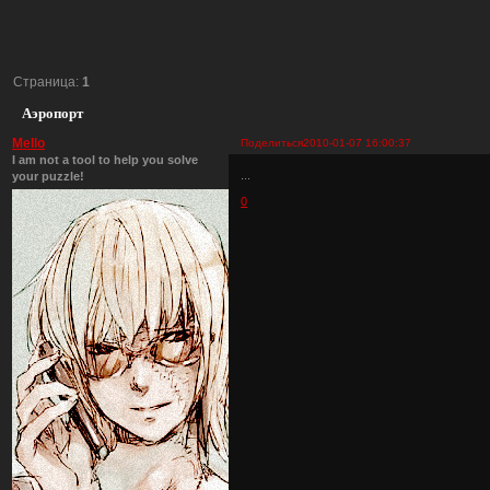
Страница:
1
Аэропорт
Mello
Поделиться
2010-01-07 16:00:37
I am not a tool to help you solve
...
your puzzle!
0