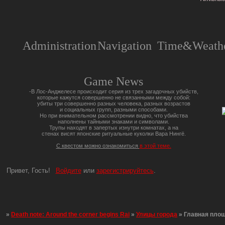
Administration
Navigation
Time&Weathe
Game News
-В Лос-Анджелесе происходит серия из трех загадочных убийств,
которые кажутся совершенно не связанными между собой:
убиты три совершенно разных человека, разных возрастов
и социальных групп, разными способами.
Но при внимательном рассмотрении видно, что убийства
наполнены тайными знаками и символами.
Трупы находят в запертых изнутри комнатах, а на
стенах висят японские ритуальные куколки Вара Нингё.
С квестом можно ознакомиться
в этой теме.
Привет, Гость!
Войдите
или
зарегистрируйтесь
.
»
Death note: Around the corner begins Rai
»
Улицы города
»
Главная пло