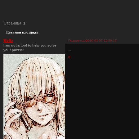
Страница:
1
Главная площадь
Mello
Поделиться
2010-01-07 15:59:17
I am not a tool to help you solve
...
your puzzle!
0