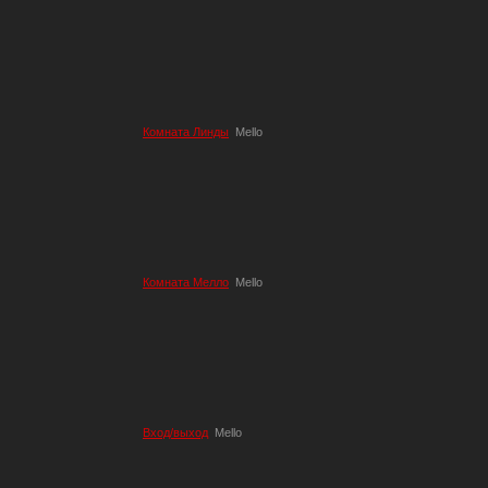
Комната Линды
Mello
Комната Мелло
Mello
Вход/выход
Mello