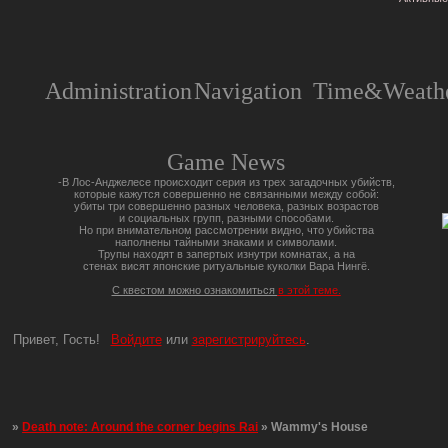
Administration
Navigation
Time&Weathe
Game News
-В Лос-Анджелесе происходит серия из трех загадочных убийств,
которые кажутся совершенно не связанными между собой:
убиты три совершенно разных человека, разных возрастов
и социальных групп, разными способами.
Но при внимательном рассмотрении видно, что убийства
наполнены тайными знаками и символами.
Трупы находят в запертых изнутри комнатах, а на
стенах висят японские ритуальные куколки Вара Нингё.
С квестом можно ознакомиться
в этой теме.
Привет, Гость!
Войдите
или
зарегистрируйтесь
.
»
Death note: Around the corner begins Rai
»
Wammy's House