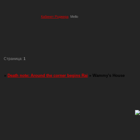
Кабинет Роджера
Mello
Страница:
1
»
Death note: Around the corner begins Rai
»
Wammy's House