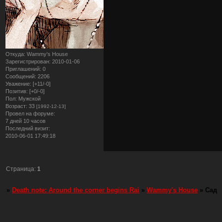
Откуда:
Wammy's House
Зарегистрирован
: 2010-01-06
Приглашений:
0
Сообщений:
2206
Уважение:
[+11/-0]
Позитив:
[+0/-0]
Пол:
Мужской
Возраст:
33
[1992-12-13]
Провел на форуме:
7 дней 10 часов
Последний визит:
2010-06-01 17:49:18
Страница:
1
»
Death note: Around the corner begins Rai
»
Wammy's House
»
Сад