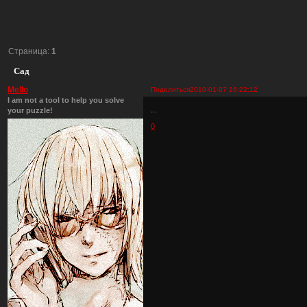
Страница:
1
Сад
Mello
Поделиться
2010-01-07 16:22:12
I am not a tool to help you solve
...
your puzzle!
0