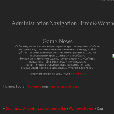
Administration
Navigation
Time&Weathe
Game News
-В Лос-Анджелесе происходит серия из трех загадочных убийств,
которые кажутся совершенно не связанными между собой:
убиты три совершенно разных человека, разных возрастов
и социальных групп, разными способами.
Но при внимательном рассмотрении видно, что убийства
наполнены тайными знаками и символами.
Трупы находят в запертых изнутри комнатах, а на
стенах висят японские ритуальные куколки Вара Нингё.
С квестом можно ознакомиться
в этой теме.
Привет, Гость!
Войдите
или
зарегистрируйтесь
.
»
Death note: Around the corner begins Rai
»
Wammy's House
»
Сад