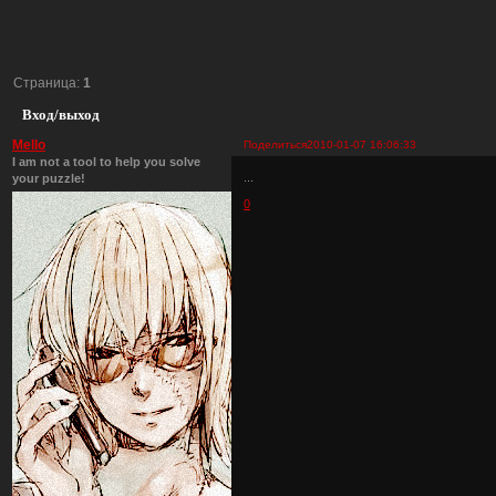
Страница:
1
Вход/выход
Mello
Поделиться
2010-01-07 16:06:33
I am not a tool to help you solve
...
your puzzle!
0