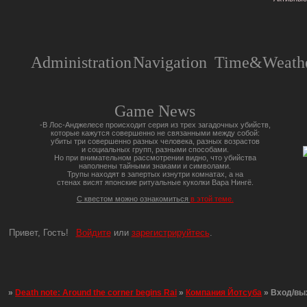
Administration
Navigation
Time&Weathe
Game News
-В Лос-Анджелесе происходит серия из трех загадочных убийств,
которые кажутся совершенно не связанными между собой:
убиты три совершенно разных человека, разных возрастов
и социальных групп, разными способами.
Но при внимательном рассмотрении видно, что убийства
наполнены тайными знаками и символами.
Трупы находят в запертых изнутри комнатах, а на
стенах висят японские ритуальные куколки Вара Нингё.
С квестом можно ознакомиться
в этой теме.
Привет, Гость!
Войдите
или
зарегистрируйтесь
.
»
Death note: Around the corner begins Rai
»
Компания Йотсуба
»
Вход/вы