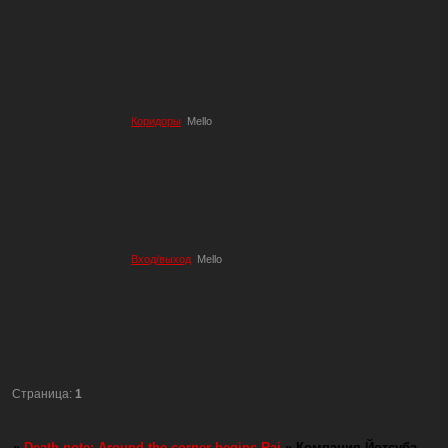
Коридоры
Mello
Вход/выход
Mello
Страница:
1
»
Death note: Around the corner begins Rai
»
Компания Йотсуба