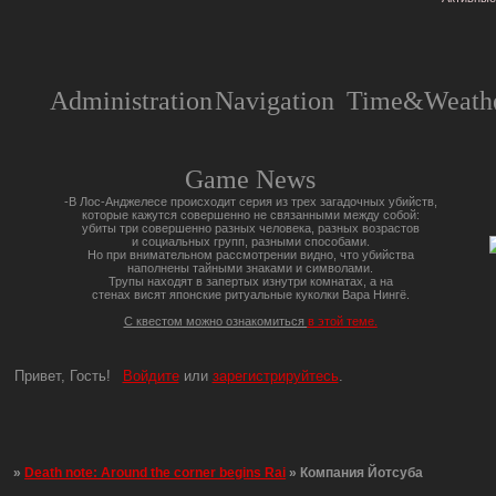
Administration
Navigation
Time&Weathe
Game News
-В Лос-Анджелесе происходит серия из трех загадочных убийств,
которые кажутся совершенно не связанными между собой:
убиты три совершенно разных человека, разных возрастов
и социальных групп, разными способами.
Но при внимательном рассмотрении видно, что убийства
наполнены тайными знаками и символами.
Трупы находят в запертых изнутри комнатах, а на
стенах висят японские ритуальные куколки Вара Нингё.
С квестом можно ознакомиться
в этой теме.
Привет, Гость!
Войдите
или
зарегистрируйтесь
.
»
Death note: Around the corner begins Rai
»
Компания Йотсуба