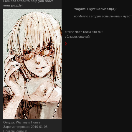
I am not a tool to help you solve
your puzzle!
Yagami Light написал(а):
но Мелло сегодня вспыльчива и чувст
я тебе что? тёлка что ли?
ублюдок сраный!
0
Откуда:
Wammy's House
Зарегистрирован
: 2010-01-06
Приглашений:
0