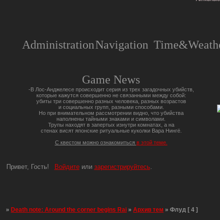
Administration
Navigation
Time&Weathe
Game News
-В Лос-Анджелесе происходит серия из трех загадочных убийств,
которые кажутся совершенно не связанными между собой:
убиты три совершенно разных человека, разных возрастов
и социальных групп, разными способами.
Но при внимательном рассмотрении видно, что убийства
наполнены тайными знаками и символами.
Трупы находят в запертых изнутри комнатах, а на
стенах висят японские ритуальные куколки Вара Нингё.
С квестом можно ознакомиться
в этой теме.
Привет, Гость!
Войдите
или
зарегистрируйтесь
.
»
Death note: Around the corner begins Rai
»
Архив тем
»
Флуд [ 4 ]