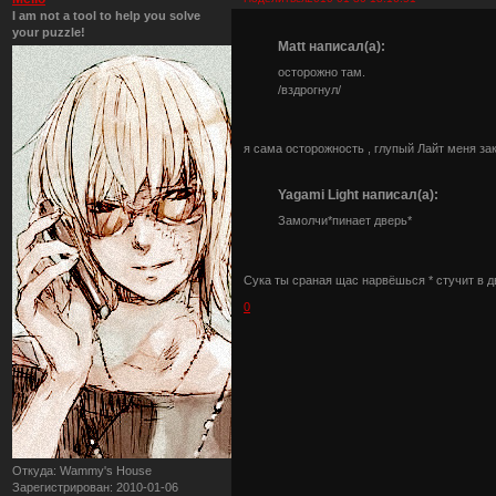
I am not a tool to help you solve
your puzzle!
Matt написал(а):
осторожно там.
/вздрогнул/
я сама осторожность , глупый Лайт меня за
Yagami Light написал(а):
Замолчи*пинает дверь*
Сука ты сраная щас нарвёшься * стучит в д
0
Откуда:
Wammy's House
Зарегистрирован
: 2010-01-06