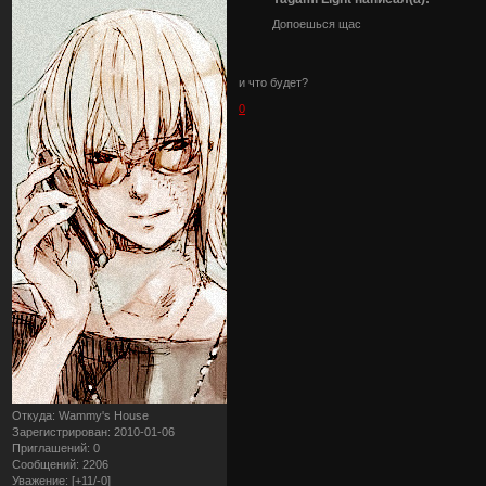
Допоешься щас
и что будет?
0
Откуда:
Wammy's House
Зарегистрирован
: 2010-01-06
Приглашений:
0
Сообщений:
2206
Уважение:
[+11/-0]