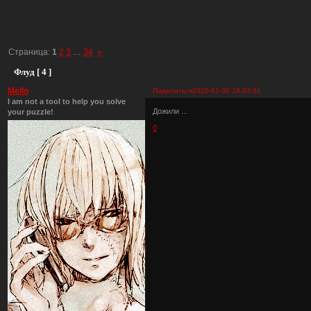
Страница:
1
2
3
…
34
»
Флуд [ 4 ]
Mello
Поделиться
2010-01-30 18:03:51
I am not a tool to help you solve
Дожили ...
your puzzle!
0