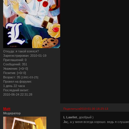
Откуда:
я такой взялся?
Зарегистрирован
: 2010-01-19
Приглашений:
0
Сообщений:
351
Уважение:
[+0/-0]
Позитив:
[+0/-0]
Возраст:
35
[1991-03-25]
Провел на форуме:
1 день 22 часа
Последний визит:
2010-06-24 22:31:28
Matt
Поделиться
2010-01-30 18:25:13
Модератор
L Lawliet
, дообрый )
Ju;
, а у меня всегда хорошо. ведь я слушаю 