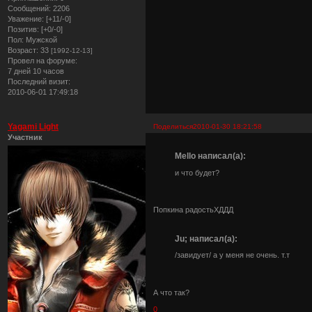
Сообщений:
2206
Уважение:
[+11/-0]
Позитив:
[+0/-0]
Пол:
Мужской
Возраст:
33
[1992-12-13]
Провел на форуме:
7 дней 10 часов
Последний визит:
2010-06-01 17:49:18
Yagami Light
Поделиться
2010-01-30 18:21:58
Участник
Mello написал(а):
и что будет?
Попкина радостьХДДД
Ju; написал(а):
/завидует/ а у меня не очень. т.т
А что так?
0