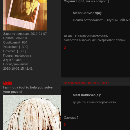
Yagami Light
, тот жэ вопрос. )
Mello написал(а):
я сама осторожность , глупый Лайт ме
Зарегистрирован
: 2010-01-07
да да. ты сама осторожность.
Приглашений:
0
/копается в карманах, вытряхивая табак/
Сообщений:
604
Уважение:
[+0/-0]
0
Позитив:
[+0/-0]
Провел на форуме:
3 дня 4 часа
Последний визит:
2010-10-31 15:42:41
Mello
Поделиться
2010-01-30 18:18:47
I am not a tool to help you solve
your puzzle!
Matt написал(а):
да да. ты сама осторожность.
Сарказм?
0