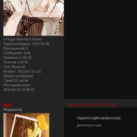
Откуда:
Wammy's House
Зарегистрирован
: 2010-01-06
Приглашений:
0
Сообщений:
2206
Уважение:
[+11/-0]
Позитив:
[+0/-0]
Пол:
Мужской
Возраст:
33
[1992-12-13]
Провел на форуме:
7 дней 10 часов
Последний визит:
2010-06-01 17:49:18
Matt
Поделиться
2010-01-30 18:19:56
Модератор
Yagami Light написал(а):
Допоешься щас