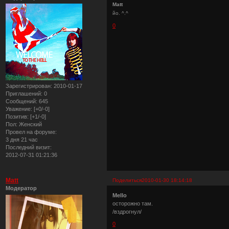
Matt
йо. ^.^
0
Зарегистрирован
: 2010-01-17
Приглашений:
0
Сообщений:
645
Уважение:
[+0/-0]
Позитив:
[+1/-0]
Пол:
Женский
Провел на форуме:
3 дня 21 час
Последний визит:
2012-07-31 01:21:36
Matt
Поделиться
2010-01-30 18:14:18
Модератор
Mello
осторожно там.
/вздрогнул/
0