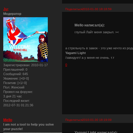
Ju;
Поделиться
2010-01-30 18:18:59
Модератор
Mello написал(а):
глупый Лайт меня закрыл. ><
а стрельнуть в замок - это уже нечто из ро
Yagami Light
/завидует/ а у меня не очень. т.т
0
Зарегистрирован
: 2010-01-17
Приглашений:
0
Сообщений:
645
Уважение:
[+0/-0]
Позитив:
[+1/-0]
Пол:
Женский
Провел на форуме:
3 дня 21 час
Последний визит:
2012-07-31 01:21:36
Mello
Поделиться
2010-01-30 18:19:09
I am not a tool to help you solve
your puzzle!
Yagami Light написал(а):