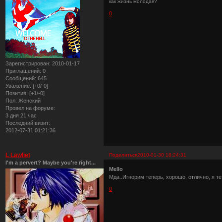
как жизнь молодая?
0
Зарегистрирован
: 2010-01-17
Приглашений:
0
Сообщений:
645
Уважение:
[+0/-0]
Позитив:
[+1/-0]
Пол:
Женский
Провел на форуме:
3 дня 21 час
Последний визит:
2012-07-31 01:21:36
L Lawliet
Поделиться
2010-01-30 18:24:31
I'm a pervert? Maybe you're right...
Mello
Мда..Игнорим теперь, хорошо, отлично, я те 
0