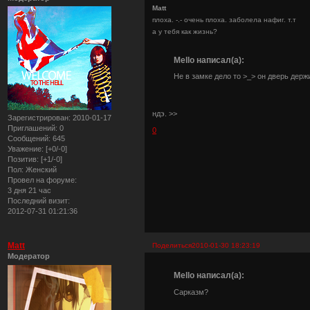
Matt
плоха. -.- очень плоха. заболела нафиг. т.т
а у тебя как жизнь?
Mello написал(а):
Не в замке дело то >_> он дверь держи
ндэ. >>
Зарегистрирован
: 2010-01-17
Приглашений:
0
0
Сообщений:
645
Уважение:
[+0/-0]
Позитив:
[+1/-0]
Пол:
Женский
Провел на форуме:
3 дня 21 час
Последний визит:
2012-07-31 01:21:36
Matt
Поделиться
2010-01-30 18:23:19
Модератор
Mello написал(а):
Сарказм?