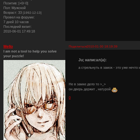
Позитив:
[+0/-0]
Пол:
Мужской
Возраст:
33
[1992-12-13]
Провел на форуме:
7 дней 10 часов
Последний визит:
2010-06-01 17:49:18
Mello
Поделиться
2010-01-30 18:19:39
I am not a tool to help you solve
your puzzle!
Ju; написал(а):
а стрельнуть в замок - это уже нечто 
Не в замке дело то >_>
он дверь держит , натурой
0