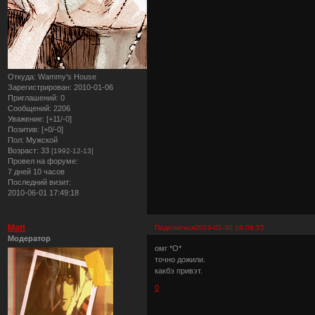
Откуда:
Wammy's House
Зарегистрирован
: 2010-01-06
Приглашений:
0
Сообщений:
2206
Уважение:
[+11/-0]
Позитив:
[+0/-0]
Пол:
Мужской
Возраст:
33
[1992-12-13]
Провел на форуме:
7 дней 10 часов
Последний визит:
2010-06-01 17:49:18
Matt
Поделиться
2010-01-30 18:09:55
Модератор
омг *О*
точно дожили.
какбэ привэт.
0