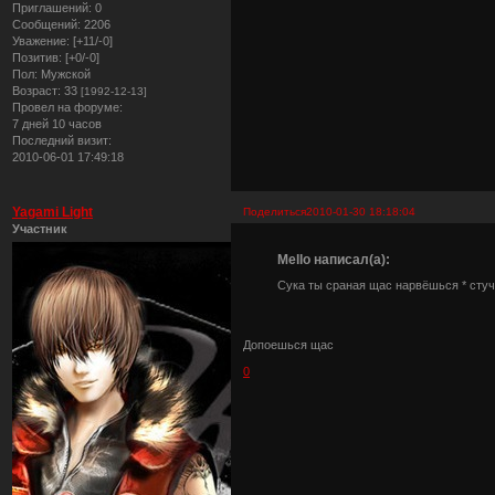
Приглашений:
0
Сообщений:
2206
Уважение:
[+11/-0]
Позитив:
[+0/-0]
Пол:
Мужской
Возраст:
33
[1992-12-13]
Провел на форуме:
7 дней 10 часов
Последний визит:
2010-06-01 17:49:18
Yagami Light
Поделиться
2010-01-30 18:18:04
Участник
Mello написал(а):
Сука ты сраная щас нарвёшься * стуч
Допоешься щас
0