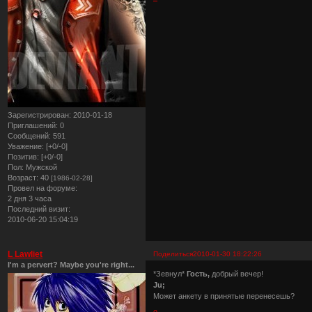
Зарегистрирован
: 2010-01-18
Приглашений:
0
Сообщений:
591
Уважение:
[+0/-0]
Позитив:
[+0/-0]
Пол:
Мужской
Возраст:
40
[1986-02-28]
Провел на форуме:
2 дня 3 часа
Последний визит:
2010-06-20 15:04:19
L Lawliet
Поделиться
2010-01-30 18:22:26
I'm a pervert? Maybe you're right...
*Зевнул*
Гость,
добрый вечер!
Ju;
Может анкету в принятые перенесешь?