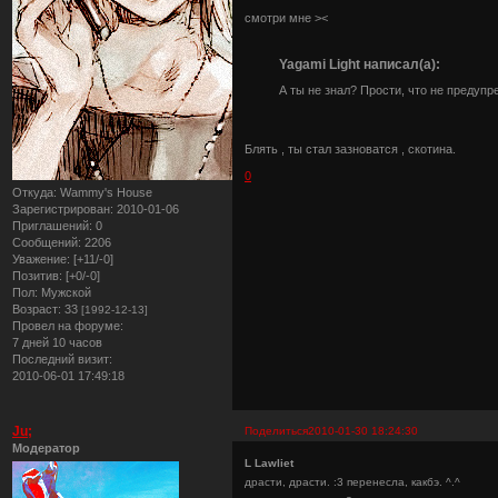
смотри мне ><
Yagami Light написал(а):
А ты не знал? Прости, что не предуп
Блять , ты стал зазноватся , скотина.
0
Откуда:
Wammy's House
Зарегистрирован
: 2010-01-06
Приглашений:
0
Сообщений:
2206
Уважение:
[+11/-0]
Позитив:
[+0/-0]
Пол:
Мужской
Возраст:
33
[1992-12-13]
Провел на форуме:
7 дней 10 часов
Последний визит:
2010-06-01 17:49:18
Ju;
Поделиться
2010-01-30 18:24:30
Модератор
L Lawliet
драсти, драсти. :3 перенесла, какбэ. ^.^