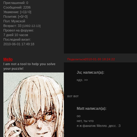
Приглашений:
0
Сообщений:
2206
Уважение:
[+11/-0]
Позитив:
[+0/-0]
Пол:
Мужской
Возраст:
33
[1992-12-13]
Провел на форуме:
7 дней 10 часов
Последний визит:
2010-06-01 17:49:18
Mello
Поделиться
2010-01-30 18:24:22
I am not a tool to help you solve
your puzzle!
Ju; написал(а):
ндэ. >>
вот вот
Matt написал(а):
оо
нет, ты что
я ж фанатик Мелло. десс. :3