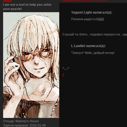
Mello
Поделиться
2010-01-30 18:23:26
I am not a tool to help you solve
your puzzle!
Yagami Light написал(а):
Попкина радостьХДДД
Слушай ты блять , педофил переросток , иди
L Lawliet написал(а):
*Зевнул* Mello, добрый вечер!
>__>
0
Откуда:
Wammy's House
Зарегистрирован
: 2010-01-06