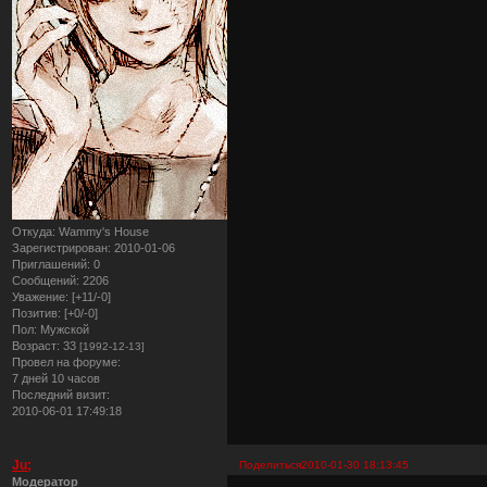
Откуда:
Wammy's House
Зарегистрирован
: 2010-01-06
Приглашений:
0
Сообщений:
2206
Уважение:
[+11/-0]
Позитив:
[+0/-0]
Пол:
Мужской
Возраст:
33
[1992-12-13]
Провел на форуме:
7 дней 10 часов
Последний визит:
2010-06-01 17:49:18
Ju;
Поделиться
2010-01-30 18:13:45
Модератор