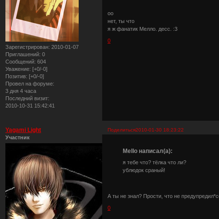
оо
нет, ты что
я ж фанатик Мелло. десс. :3
0
Зарегистрирован
: 2010-01-07
Приглашений:
0
Сообщений:
604
Уважение:
[+0/-0]
Позитив:
[+0/-0]
Провел на форуме:
3 дня 4 часа
Последний визит:
2010-10-31 15:42:41
Yagami Light
Поделиться
2010-01-30 18:23:22
Участник
Mello написал(а):
я тебе что? тёлка что ли?
ублюдок сраный!
А ты не знал? Прости, что не предупредил
0