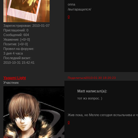
оппа
/вытаращился/
0
Зарегистрирован
: 2010-01-07
Приглашений:
0
Сообщений:
604
Уважение:
[+0/-0]
Позитив:
[+0/-0]
Провел на форуме:
3 дня 4 часа
Последний визит:
2010-10-31 15:42:41
Yagami Light
Поделиться
2010-01-30 18:20:23
Участник
Matt написал(а):
тот жэ вопрос. )
Жив пока, но Мелло сегодня вспыльчива и 
0