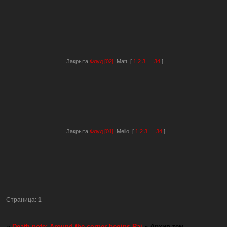
Закрыта
Флуд [02]
Matt
[
1
2
3
…
34
]
Закрыта
Флуд [01]
Mello
[
1
2
3
…
34
]
Страница:
1
»
Death note: Around the corner begins Rai
»
Архив тем