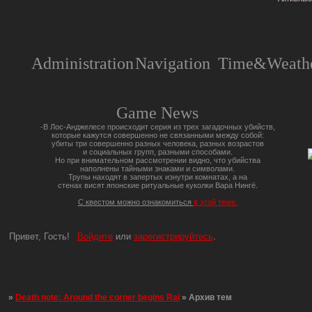
Administration
Navigation
Time&Weathe
Game News
-В Лос-Анджелесе происходит серия из трех загадочных убийств,
которые кажутся совершенно не связанными между собой:
убиты три совершенно разных человека, разных возрастов
и социальных групп, разными способами.
Но при внимательном рассмотрении видно, что убийства
наполнены тайными знаками и символами.
Трупы находят в запертых изнутри комнатах, а на
стенах висят японские ритуальные куколки Вара Нингё.
С квестом можно ознакомиться
в этой теме.
Привет, Гость!
Войдите
или
зарегистрируйтесь
.
»
Death note: Around the corner begins Rai
»
Архив тем