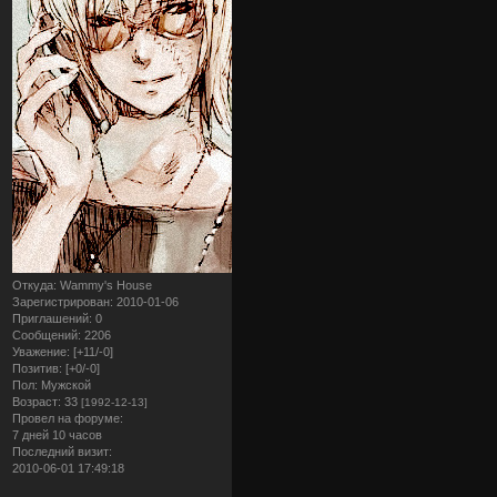
Откуда:
Wammy's House
Зарегистрирован
: 2010-01-06
Приглашений:
0
Сообщений:
2206
Уважение:
[+11/-0]
Позитив:
[+0/-0]
Пол:
Мужской
Возраст:
33
[1992-12-13]
Провел на форуме:
7 дней 10 часов
Последний визит:
2010-06-01 17:49:18