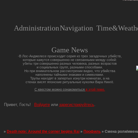
Administration
Navigation
Time&Weathe
Game News
-В Лос-Анджелесе происходит серия из трех загадочных убийств,
которые кажутся совершенно не связанными между собой:
убиты три совершенно разных человека, разных возрастов
и социальных групп, разными способами.
Но при внимательном рассмотрении видно, что убийства
наполнены тайными знаками и символами.
Трупы находят в запертых изнутри комнатах, а на
стенах висят японские ритуальные куколки Вара Нингё.
С квестом можно ознакомиться
в этой теме.
Привет, Гость!
Войдите
или
зарегистрируйтесь
.
»
Death note: Around the corner begins Rai
»
Профиль
»
Смена роли/имен