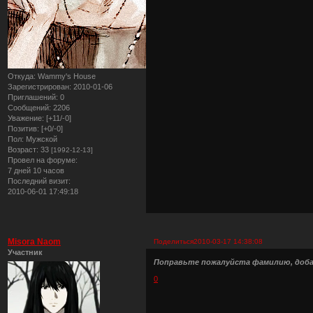
Откуда:
Wammy's House
Зарегистрирован
: 2010-01-06
Приглашений:
0
Сообщений:
2206
Уважение:
[+11/-0]
Позитив:
[+0/-0]
Пол:
Мужской
Возраст:
33
[1992-12-13]
Провел на форуме:
7 дней 10 часов
Последний визит:
2010-06-01 17:49:18
Misora Naom
Поделиться
2010-03-17 14:38:08
Участник
Поправьте пожалуйста фамилию, добавь
0