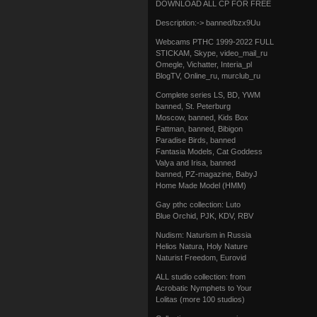
DOWNLOAD ALL СР FOR FREE
Description:-> banned/bzx9Uu
Webcams РТНС 1999-2022 FULL
STICKAM, Skype, video_mail_ru
Omegle, Vichatter, Interia_pl
BlogTV, Online_ru, murclub_ru
Complete series LS, BD, YWM
banned, St. Peterburg
Moscow, banned, Kids Box
Fattman, banned, Bibigon
Paradise Birds, banned
Fantasia Models, Cat Goddess
Valya and Irisa, banned
banned, PZ-magazine, BabyJ
Home Made Model (HMM)
Gay рthс collection: Luto
Blue Orchid, PJK, KDV, RBV
Nudism: Naturism in Russia
Helios Natura, Holy Nature
Naturist Freedom, Eurovid
ALL studio collection: from
Acrobatic Nymрhеts to Your
Lоlitаs (more 100 studios)