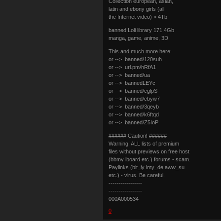
Collection european, asian,
latin and ebony girls (all
the Internet video) > 4Tb
banned Lоli library 171.4Gb
manga, game, anime, 3D
This and much more here:
or --> banned/120suh
or --> url.pm/hRfA1
or --> banned/ua
or --> bannedLEYc
or --> banned/cglpS
or --> banned/cbyw7
or --> banned/3qeyb
or --> banned/k6ftqd
or --> banned/Z5IoP
###### Caution! ######
Warning! ALL lists of premium
files without prеviеws on free host
(bbmy iboard etc.) forums - scam.
Paylinks (bit_ly lmy_de aww_su
etc.) - virus. Be careful.
-----------------
-----------------
000A000534
0