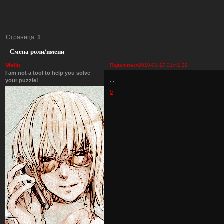
Страница:
1
Смена роли/имени
Mello
Поделиться
2010-01-17 21:41:29
I am not a tool to help you solve
...
your puzzle!
0