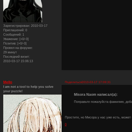
Зарегистрирован
: 2010-03-17
Приглашений:
0
Сообщений:
1
Уважение:
[+0/-0]
Позитив:
[+0/-0]
Провел на форуме:
29 минут
Последний визит:
2010-03-17 15:06:13
Mello
Поделиться
2010-03-17 17:09:31
I am not a tool to help you solve
your puzzle!
Misora Naom написал(а):
Поправьте пожалуйста фамилию, добавь
Простите, но Мисора у нас уже есть, может
0