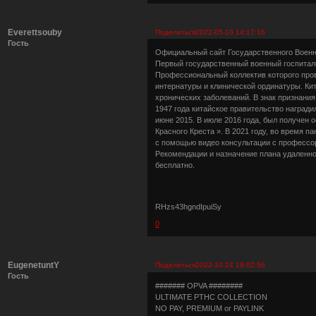
Everettsouby
Поделиться
2022-05-10 14:17:16
Гость
Официальный сайт Государственного Военно
Первый государственный военный госпиталь
Профессиональный коллектив которого пров
интернатуры и клинической ординатуры. Ки
хронических заболеваний. В знак признани
1947 года китайское правительство наград
июне 2015. В июле 2016 года, был получен
Красного Креста ». В 2021 году, во время 
с помощью видео консультации с профессор
Рекомендации и назначение плана удаленн
бесплатно.
RHzs43hgndIpuiSy
0
EugenetuntY
Поделиться
2022-10-24 19:02:56
Гость
####### OPVA ########
ULTIMATE РТНС COLLECTION
NO PAY, PREMIUM or PAYLINK