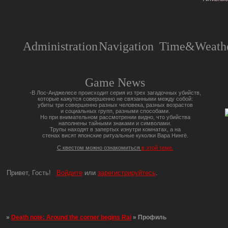
Administration
Navigation
Time&Weathe
Game News
-В Лос-Анджелесе происходит серия из трех загадочных убийств,
которые кажутся совершенно не связанными между собой:
убиты три совершенно разных человека, разных возрастов
и социальных групп, разными способами.
Но при внимательном рассмотрении видно, что убийства
наполнены тайными знаками и символами.
Трупы находят в запертых изнутри комнатах, а на
стенах висят японские ритуальные куколки Вара Нингё.
С квестом можно ознакомиться
в этой теме.
Привет, Гость!
Войдите
или
зарегистрируйтесь
.
»
Death note: Around the corner begins Rai
»
Профиль