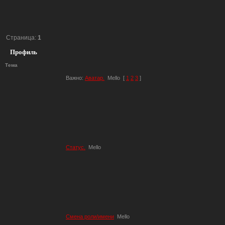
Страница:
1
Профиль
Тема
Важно:
Аватар.
Mello
[
1
2
3
]
Статус.
Mello
Смена роли/имени
Mello