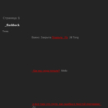
Страница:
1
_flashback
Тема
Важно:
Закрыта
Правила _Fb
Jill Tong
- Как мы сюда попали?
Mello
`и все-таки это глупо. как ошибка в простой программе.`
Ju;