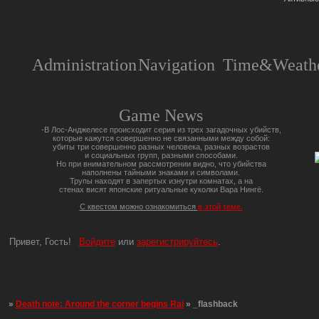
Administration
Navigation
Time&Weathe
Game News
-В Лос-Анджелесе происходит серия из трех загадочных убийств,
которые кажутся совершенно не связанными между собой:
убиты три совершенно разных человека, разных возрастов
и социальных групп, разными способами.
Но при внимательном рассмотрении видно, что убийства
наполнены тайными знаками и символами.
Трупы находят в запертых изнутри комнатах, а на
стенах висят японские ритуальные куколки Вара Нингё.
С квестом можно ознакомиться
в этой теме.
Привет, Гость!
Войдите
или
зарегистрируйтесь
.
»
Death note: Around the corner begins Rai
»
_flashback