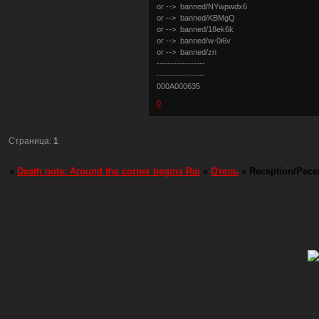
or --> banned/NYwpwdx6
or --> banned/KBMgQ
or --> banned/18ek6k
or --> banned/w-0i6v
or --> banned/zn
-----------------
-----------------
000A000635
0
Страница:
1
»
Death note: Around the corner begins Rai
»
Отель
»
Reception/Рес