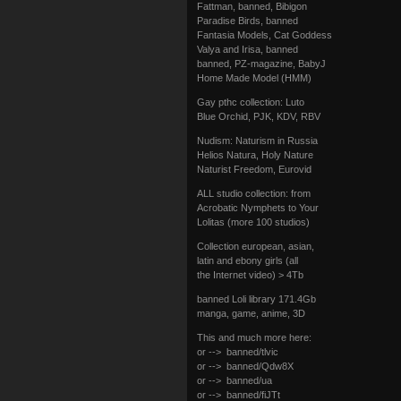
Fattman, banned, Bibigon
Paradise Birds, banned
Fantasia Models, Cat Goddess
Valya and Irisa, banned
banned, PZ-magazine, BabyJ
Home Made Model (HMM)
Gay рthс collection: Luto
Blue Orchid, PJK, KDV, RBV
Nudism: Naturism in Russia
Helios Natura, Holy Nature
Naturist Freedom, Eurovid
ALL studio collection: from
Acrobatic Nymрhеts to Your
Lоlitаs (more 100 studios)
Collection european, asian,
latin and ebony girls (all
the Internet video) > 4Tb
banned Lоli library 171.4Gb
manga, game, anime, 3D
This and much more here:
or --> banned/tlvic
or --> banned/Qdw8X
or --> banned/ua
or --> banned/fiJTt