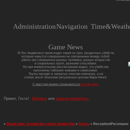
Administration
Navigation
Time&Weathe
Game News
-В Лос-Анджелесе происходит серия из трех загадочных убийств,
которые кажутся совершенно не связанными между собой:
убиты три совершенно разных человека, разных возрастов
и социальных групп, разными способами.
Но при внимательном рассмотрении видно, что убийства
наполнены тайными знаками и символами.
Трупы находят в запертых изнутри комнатах, а на
стенах висят японские ритуальные куколки Вара Нингё.
С квестом можно ознакомиться
в этой теме.
Привет, Гость!
Войдите
или
зарегистрируйтесь
.
»
Death note: Around the corner begins Rai
»
Отель
»
Reception/Ресепшен