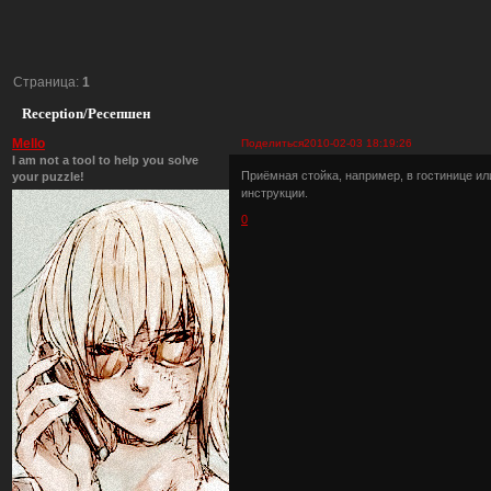
Страница:
1
Reception/Ресепшен
Mello
Поделиться
2010-02-03 18:19:26
I am not a tool to help you solve
Приёмная стойка, например, в гостинице ил
your puzzle!
инструкции.
0