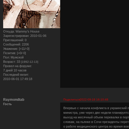
Откуда:
Wammy's House
Зарегистрирован
: 2010-01-06
Приглашений:
0
Сообщений:
2206
Уважение:
[+11/-0]
Позитив:
[+0/-0]
Пол:
Мужской
Возраст:
33
[1992-12-13]
Провел на форуме:
7 дней 10 часов
Последний визит:
2010-06-01 17:49:18
Raymondtab
Поделиться
2022-09-18 16:10:48
Гость
Впервые с начала конфликта в украинский п
министра, уже через две недели планируетс
выход на месячный объем перевалки в порт
словам, на пьянке в Сочи президенты перет
о работе медицинского центра во время во