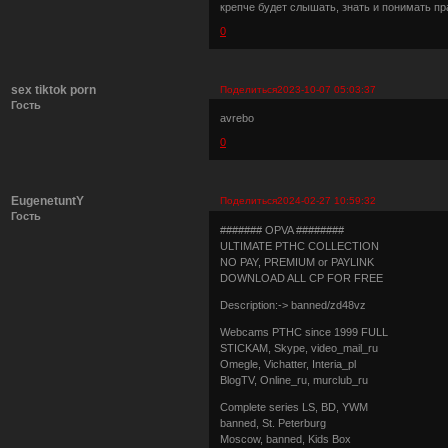
крепче будет слышать, знать и понимать пр
0
sex tiktok porn
Поделиться
2023-10-07 05:03:37
Гость
avrebo
0
EugenetuntY
Поделиться
2024-02-27 10:59:32
Гость
####### OPVA ########
ULTIMATE РТНС COLLECTION
NO PAY, PREMIUM or PAYLINK
DOWNLOAD ALL СР FOR FREE
Description:-> banned/zd48vz
Webcams РТНС since 1999 FULL
STICKAM, Skype, video_mail_ru
Omegle, Vichatter, Interia_pl
BlogTV, Online_ru, murclub_ru
Complete series LS, BD, YWM
banned, St. Peterburg
Moscow, banned, Kids Box