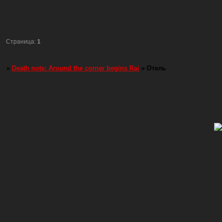
Страница:
1
»
Death note: Around the corner begins Rai
»
Отель