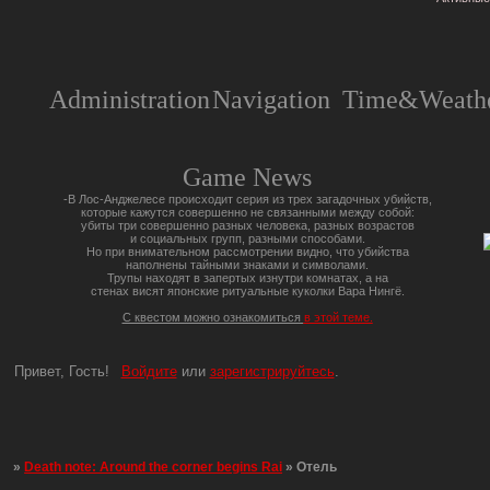
Administration
Navigation
Time&Weathe
Game News
-В Лос-Анджелесе происходит серия из трех загадочных убийств,
которые кажутся совершенно не связанными между собой:
убиты три совершенно разных человека, разных возрастов
и социальных групп, разными способами.
Но при внимательном рассмотрении видно, что убийства
наполнены тайными знаками и символами.
Трупы находят в запертых изнутри комнатах, а на
стенах висят японские ритуальные куколки Вара Нингё.
С квестом можно ознакомиться
в этой теме.
Привет, Гость!
Войдите
или
зарегистрируйтесь
.
»
Death note: Around the corner begins Rai
»
Отель