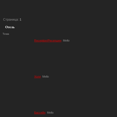
Страница:
1
Отель
Тема
Reception/Ресепшен
Mello
Холл
Mello
Бассейн
Mello