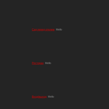
Сад перед отелем
Mello
Ресторан
Mello
Вход/выход
Mello