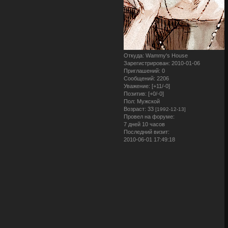
Откуда:
Wammy's House
Зарегистрирован
: 2010-01-06
Приглашений:
0
Сообщений:
2206
Уважение:
[+11/-0]
Позитив:
[+0/-0]
Пол:
Мужской
Возраст:
33
[1992-12-13]
Провел на форуме:
7 дней 10 часов
Последний визит:
2010-06-01 17:49:18