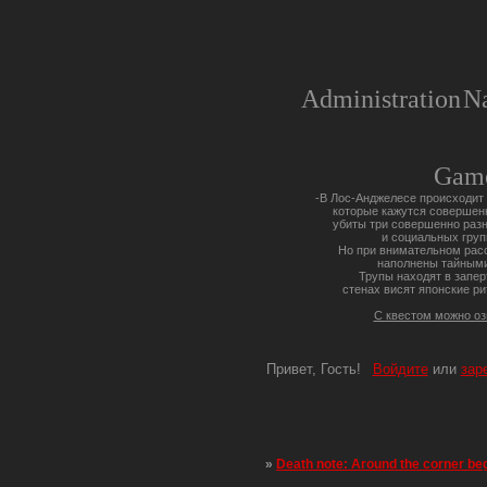
Administration
Na
Gam
-В Лос-Анджелесе происходит 
которые кажутся совершен
убиты три совершенно разн
и социальных груп
Но при внимательном расс
наполнены тайными
Трупы находят в запер
стенах висят японские ри
С квестом можно о
Привет, Гость!
Войдите
или
зар
»
Death note: Around the corner be