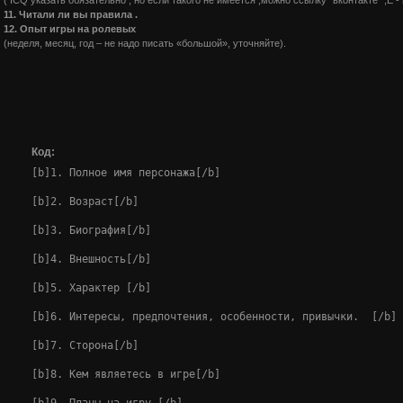
11. Читали ли вы правила .
12. Опыт игры на ролевых
(неделя, месяц, год – не надо писать «большой», уточняйте).
Код:
[b]1. Полное имя персонажа[/b]

[b]2. Возраст[/b]

[b]3. Биография[/b]

[b]4. Внешность[/b]

[b]5. Характер [/b]

[b]6. Интересы, предпочтения, особенности, привычки.  [/b]

[b]7. Сторона[/b]

[b]8. Кем являетесь в игре[/b]
