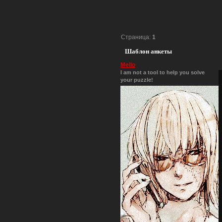
Страница:
1
Шаблон анкеты
Mello
I am not a tool to help you solve
your puzzle!