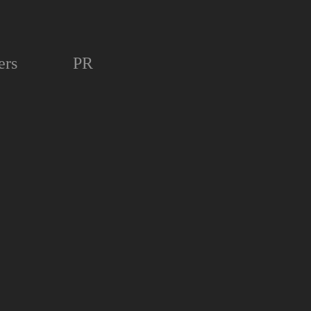
ers
PR