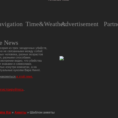
vigation
Time&Weather.
Advertisement
Partn
e News
серия из трех загадочных убийств,
но не связанными между собой:
ых человека, разных возрастов
п, разными способами.
мотрении видно, что убийства
 знаками и символами.
тых изнутри комнатах, а на
туальные куколки Вара Нингё.
знакомиться
в этой теме.
егистрируйтесь
.
gins Rai
»
Анкеты
»
Шаблон анкеты