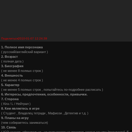
Поделиться
2010-01-07 12:24:39
1. Полное имя персонажа
( русский/английский вариант )
2. Возраст
( полная дата )
3. Биография
( не менее 8 полных строк )
4. Внешность
( не менее 4 полных строк )
5. Характер
( не менее 5 полных строк , попытайтесь по-подробнее расписать )
6. Интересы, предпочтения, особенности, привычки.
7. Сторона
( Kira / L / Нейтрал )
8. Кем являетесь в игре
( Студент , Владелец тетради , Мафиози , Детектив и т.д. )
9. Планы на игру
(чем собираетесь заниматься)
10. Связь
( ICQ указать обязательно , но если такого не имеется ,можно ссылку "вконтакте" ,E - m