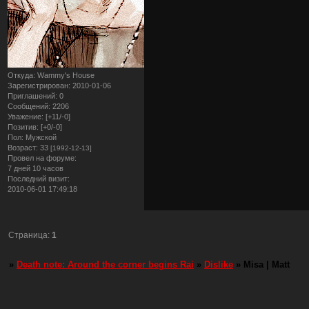
Откуда:
Wammy's House
Зарегистрирован
: 2010-01-06
Приглашений:
0
Сообщений:
2206
Уважение:
[+11/-0]
Позитив:
[+0/-0]
Пол:
Мужской
Возраст:
33
[1992-12-13]
Провел на форуме:
7 дней 10 часов
Последний визит:
2010-06-01 17:49:18
Страница:
1
»
Death note: Around the corner begins Rai
»
Dislike
»
Misa | Matt