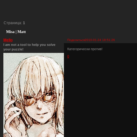
Страница:
1
Misa | Matt
Mello
Поделиться
2010-01-24 18:51:26
I am not a tool to help you solve
Категорически против!
your puzzle!
0