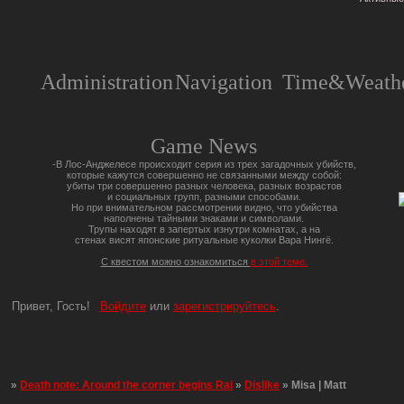
Administration
Navigation
Time&Weathe
Game News
-В Лос-Анджелесе происходит серия из трех загадочных убийств,
которые кажутся совершенно не связанными между собой:
убиты три совершенно разных человека, разных возрастов
и социальных групп, разными способами.
Но при внимательном рассмотрении видно, что убийства
наполнены тайными знаками и символами.
Трупы находят в запертых изнутри комнатах, а на
стенах висят японские ритуальные куколки Вара Нингё.
С квестом можно ознакомиться
в этой теме.
Привет, Гость!
Войдите
или
зарегистрируйтесь
.
»
Death note: Around the corner begins Rai
»
Dislike
»
Misa | Matt