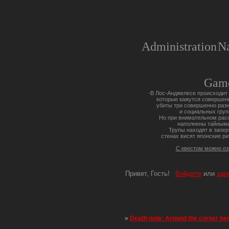
Administration
Na
Gam
-В Лос-Анджелесе происходит 
которые кажутся совершен
убиты три совершенно разн
и социальных груп
Но при внимательном расс
наполнены тайными
Трупы находят в запер
стенах висят японские ри
С квестом можно о
Привет, Гость!
Войдите
или
зар
»
Death note: Around the corner be