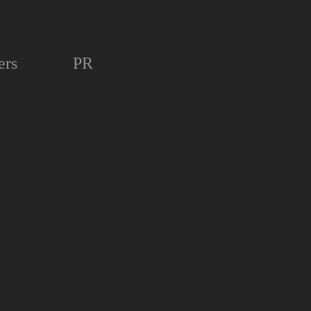
ers
PR