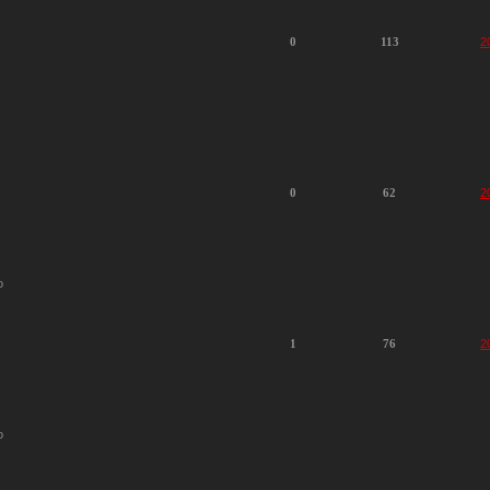
0
113
2
0
62
2
o
1
76
2
o