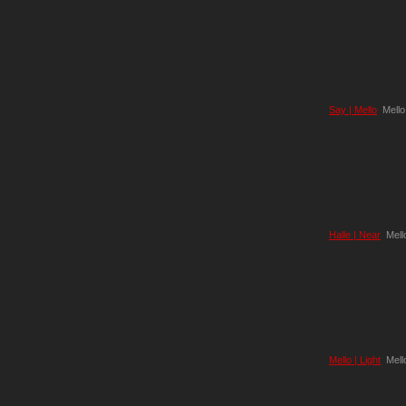
Say | Mello
Mello
Halle | Near
Mell
Mello | Light
Mell