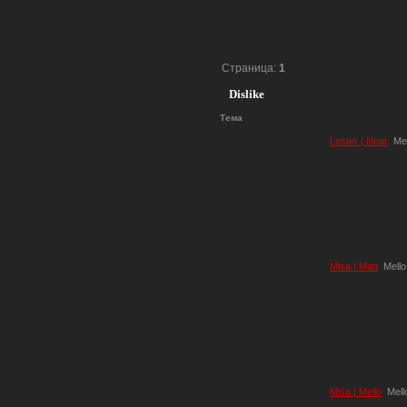
Страница:
1
Dislike
Тема
Lester | Near
Mel
Misa | Matt
Mello
Misa | Mello
Mell