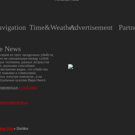
vigation
Time&Weather.
Advertisement
Partn
e News
серия из трех загадочных убийств,
но не связанными между собой:
ых человека, разных возрастов
п, разными способами.
мотрении видно, что убийства
 знаками и символами.
тых изнутри комнатах, а на
туальные куколки Вара Нингё.
знакомиться
в этой теме.
егистрируйтесь
.
gins Rai
»
Dislike