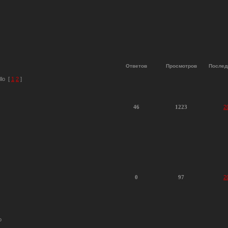
Ответов
Просмотров
Послед
lo
[
1
2
]
46
1223
2
0
97
2
o