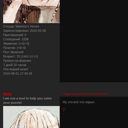
Откуда:
Wammy's House
Зарегистрирован
: 2010-01-06
Приглашений:
0
Сообщений:
2206
Уважение:
[+11/-0]
Позитив:
[+0/-0]
Пол:
Мужской
Возраст:
33
[1992-12-13]
Провел на форуме:
7 дней 10 часов
Последний визит:
2010-06-01 17:49:18
Mello
Поделиться
2010-01-19 09:41:39
I am not a tool to help you solve
Ну это всё что нарыл .
your puzzle!
0