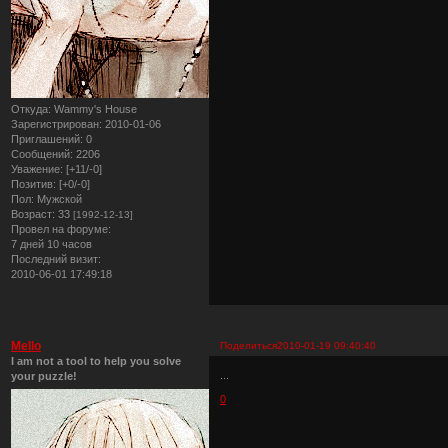
Откуда:
Wammy's House
Зарегистрирован
: 2010-01-06
Приглашений:
0
Сообщений:
2206
Уважение:
[+11/-0]
Позитив:
[+0/-0]
Пол:
Мужской
Возраст:
33
[1992-12-13]
Провел на форуме:
7 дней 10 часов
Последний визит:
2010-06-01 17:49:18
Mello
Поделиться
2010-01-19 09:40:40
I am not a tool to help you solve
...
your puzzle!
0