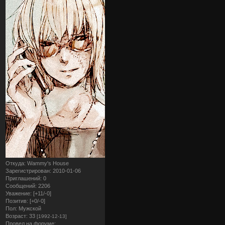
Откуда:
Wammy's House
Зарегистрирован
: 2010-01-06
Приглашений:
0
Сообщений:
2206
Уважение:
[+11/-0]
Позитив:
[+0/-0]
Пол:
Мужской
Возраст:
33
[1992-12-13]
Провел на форуме: