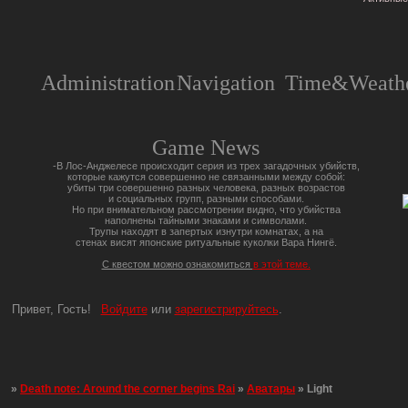
Administration
Navigation
Time&Weathe
Game News
-В Лос-Анджелесе происходит серия из трех загадочных убийств,
которые кажутся совершенно не связанными между собой:
убиты три совершенно разных человека, разных возрастов
и социальных групп, разными способами.
Но при внимательном рассмотрении видно, что убийства
наполнены тайными знаками и символами.
Трупы находят в запертых изнутри комнатах, а на
стенах висят японские ритуальные куколки Вара Нингё.
С квестом можно ознакомиться
в этой теме.
Привет, Гость!
Войдите
или
зарегистрируйтесь
.
»
Death note: Around the corner begins Rai
»
Аватары
»
Light