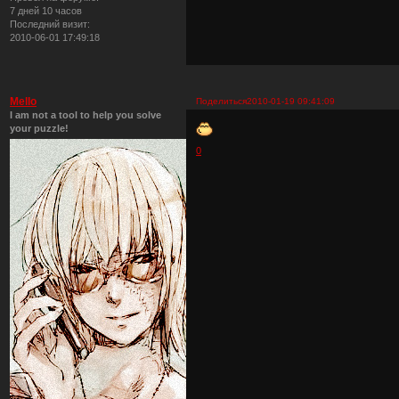
7 дней 10 часов
Последний визит:
2010-06-01 17:49:18
Mello
Поделиться
2010-01-19 09:41:09
I am not a tool to help you solve
your puzzle!
0