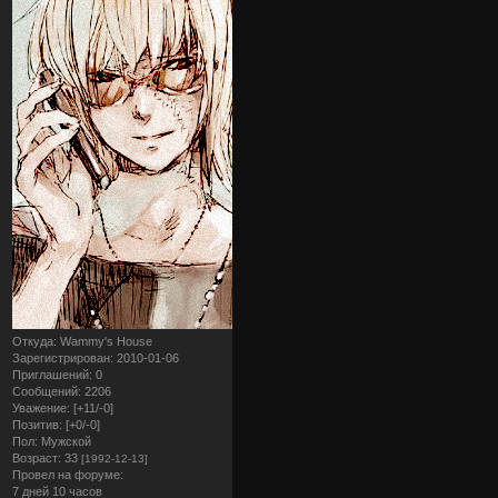
Откуда:
Wammy's House
Зарегистрирован
: 2010-01-06
Приглашений:
0
Сообщений:
2206
Уважение:
[+11/-0]
Позитив:
[+0/-0]
Пол:
Мужской
Возраст:
33
[1992-12-13]
Провел на форуме:
7 дней 10 часов