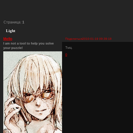
Страница:
1
Light
Mello
Поделиться
2010-01-19 09:39:18
I am not a tool to help you solve
Тыц.
your puzzle!
0