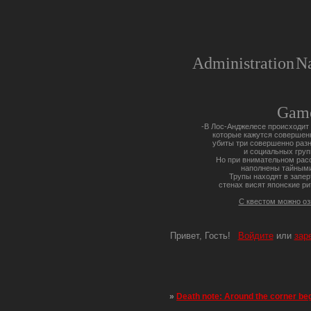
Administration
Na
Gam
-В Лос-Анджелесе происходит 
которые кажутся совершен
убиты три совершенно разн
и социальных груп
Но при внимательном расс
наполнены тайными
Трупы находят в запер
стенах висят японские ри
С квестом можно о
Привет, Гость!
Войдите
или
зар
»
Death note: Around the corner be