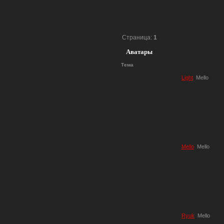
Страница:
1
Аватары
Тема
Light
Mello
Mello
Mello
Ryuk
Mello