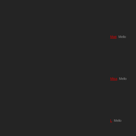
Matt
Mello
Misa
Mello
L
Mello