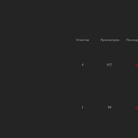
Ответов
Просмотров
Послед
4
937
2
1
90
2