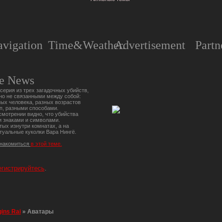
vigation
Time&Weather.
Advertisement
Partn
e News
серия из трех загадочных убийств,
но не связанными между собой:
ых человека, разных возрастов
п, разными способами.
мотрении видно, что убийства
 знаками и символами.
тых изнутри комнатах, а на
туальные куколки Вара Нингё.
знакомиться
в этой теме.
егистрируйтесь
.
gins Rai
»
Аватары