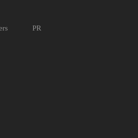
ers
PR