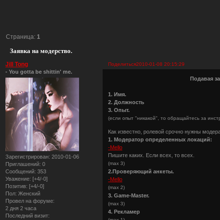
Страница:
1
Заявка на модерство.
Jill Tong
Поделиться
2010-01-08 20:15:29
- You gotta be shittin' me.
Подавая з
1. Имя.
2. Должность
3. Опыт.
(если опыт "никакой", то обращайтесь за инст
Как известно, ролевой срочно нужны модер
1. Модератор определенных локаций:
-Mello
Пишите каких. Если всех, то всех.
Зарегистрирован
: 2010-01-06
(max 3)
Приглашений:
0
2.Проверяющий анкеты.
Сообщений:
353
Уважение:
[+4/-0]
-Mello
Позитив:
[+4/-0]
(max 2)
Пол:
Женский
3. Game-Master.
Провел на форуме:
(max 3)
2 дня 2 часа
4. Рекламер
Последний визит:
(max 1)