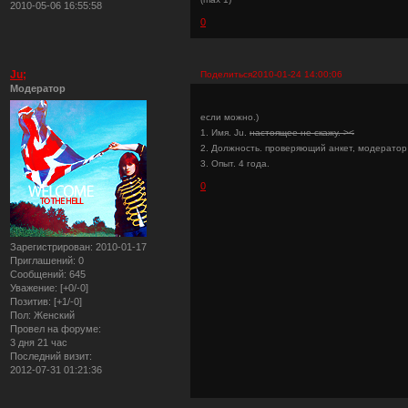
2010-05-06 16:55:58
0
Ju;
Поделиться
2010-01-24 14:00:06
Модератор
если можно.)
1. Имя. Ju.
настоящее не скажу. ><
2. Должность. проверяющий анкет, модератор 
3. Опыт. 4 года.
0
Зарегистрирован
: 2010-01-17
Приглашений:
0
Сообщений:
645
Уважение:
[+0/-0]
Позитив:
[+1/-0]
Пол:
Женский
Провел на форуме:
3 дня 21 час
Последний визит:
2012-07-31 01:21:36