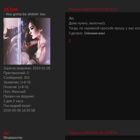
Jill Tong
Поделиться
2010-01-24 16:37:21
- You gotta be shittin' me.
Ju;
Даже нужно, милочка!)
Тогда, по скромной просьбе прошу у вас из
Сделано.
Обожаю вас!
0
Зарегистрирован
: 2010-01-06
Приглашений:
0
Сообщений:
353
Уважение:
[+4/-0]
Позитив:
[+4/-0]
Пол:
Женский
Провел на форуме:
2 дня 2 часа
Последний визит:
2010-05-06 16:55:58
Ju;
Поделиться
2010-01-24 16:50:04
Модератор