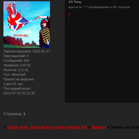
Jill Tong
аригатто. ^.^ изображение в ЛС отошлю.
0
Зарегистрирован
: 2010-01-17
Приглашений:
0
Сообщений:
645
Уважение:
[+0/-0]
Позитив:
[+1/-0]
Пол:
Женский
Провел на форуме:
3 дня 21 час
Последний визит:
2012-07-31 01:21:36
Страница:
1
»
Death note: Around the corner begins Rai
»
Важно!
»
Заявка на мо