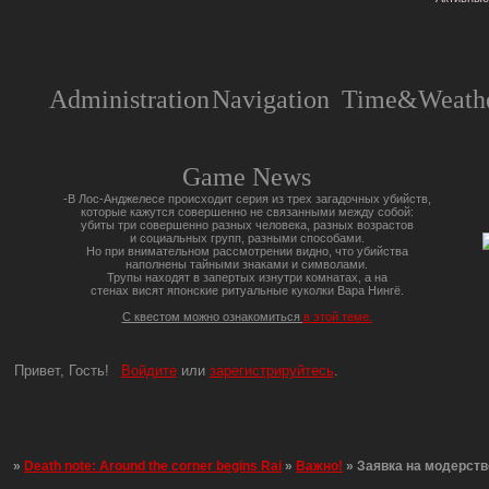
Administration
Navigation
Time&Weathe
Game News
-В Лос-Анджелесе происходит серия из трех загадочных убийств,
которые кажутся совершенно не связанными между собой:
убиты три совершенно разных человека, разных возрастов
и социальных групп, разными способами.
Но при внимательном рассмотрении видно, что убийства
наполнены тайными знаками и символами.
Трупы находят в запертых изнутри комнатах, а на
стенах висят японские ритуальные куколки Вара Нингё.
С квестом можно ознакомиться
в этой теме.
Привет, Гость!
Войдите
или
зарегистрируйтесь
.
»
Death note: Around the corner begins Rai
»
Важно!
»
Заявка на модерств