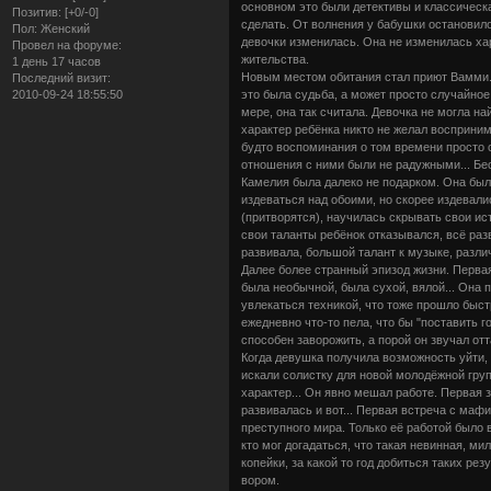
основном это были детективы и классическа
Позитив:
[+0/-0]
сделать. От волнения у бабушки остановило
Пол:
Женский
девочки изменилась. Она не изменилась ха
Провел на форуме:
жительства.
1 день 17 часов
Новым местом обитания стал приют Вамми. К
Последний визит:
это была судьба, а может просто случайно
2010-09-24 18:55:50
мере, она так считала. Девочка не могла на
характер ребёнка никто не желал восприним
будто воспоминания о том времени просто с
отношения с ними были не радужными... Бе
Камелия была далеко не подарком. Она был
издеваться над обоими, но скорее издевалис
(притворятся), научилась скрывать свои ис
свои таланты ребёнок отказывался, всё раз
развивала, большой талант к музыке, различ
Далее более странный эпизод жизни. Первая
была необычной, была сухой, вялой... Она п
увлекаться техникой, что тоже прошло быст
ежедневно что-то пела, что бы "поставить 
способен заворожить, а порой он звучал от
Когда девушка получила возможность уйти, 
искали солистку для новой молодёжной груп
характер... Он явно мешал работе. Первая 
развивалась и вот... Первая встреча с маф
преступного мира. Только её работой было 
кто мог догадаться, что такая невинная, ми
копейки, за какой то год добиться таких р
вором.