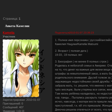
Страница:
1
Анкета Камелии
Kamelia
Поделиться
2010-01-07 23:36:23
Участник
1. Полное имя персонажа ( русский/английск
Камелия Нацуми/Kamelia Matsumi
2. Возраст ( полная дата )
19.03.; 19 полных лет
3. Биография ( не менее 8 полных строк )
Родилась в небогатой семье в Америке. Оте
на то, что денег на важные для жизни вещи
штрафы за невыполненный заказ, а мать был
родительского внимания. Друзей толком за 
окружающих недостойными своей дружбы. Ча
забрала мать, т.к. решили, что именно с м
трёх месяцев, были утеряны все связи, же
Там жизнь ребёнка наладилась, но недоста
хор, танцы... Пытались раскрыть таланты р
Зарегистрирован
: 2010-01-07
исчез, навсегда, о матери вести пришли ли
Приглашений:
0
преступлений, т.к. ей это приказали. Женщ
Сообщений:
407
Девочка решила отвлечься от всего, что пр
Уважение:
[+0/-0]