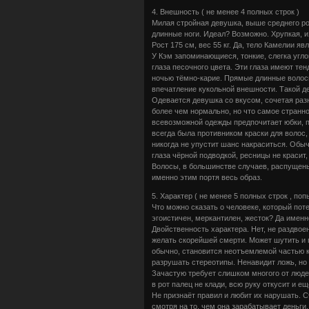
4. Внешность ( не менее 4 полных строк )
Милая стройная девушка, выше среднего рос
длинные ноги. Идеал? Возможно. Хрупкая, 
Рост 175 см, вес 55 кг. Да, тело Камелии я
У Кэм запоминающиеся, тонкие, слегка угло
глаза песочного цвета. Эти глаза имеют те
ночью тёмно-карие. Прямые длинные волосы
впечатление кукольной внешности. Такой д
Одевается девушка со вкусом, сочетая раз
более чем нормально, но что самое странное
всевозможной одежды предпочитает юбки, п
всегда была противником краски для волос,
никогда не упустит шанс накраситься. Обыч
глаза чёрной подводкой, ресницы не красит,
Волосы, в большинстве случаев, распущен
именно этим портя весь образ.
5. Характер ( не менее 5 полных строк , по
Что можно сказать о человеке, который пот
эгоистичен, меркантилен, жесток? Да именн
Двойственность характера. Нет, не раздвое
желать скорейшей смерти. Может шутить и 
обычно, становится неотъемлемой частью ко
разрушать стереотипы. Ненавидит ложь, но 
Зачастую требует слишком многого от людей
в рот палец не клади, всю руку откусит и ещ
Не признаёт правил и любит их нарушать. С
смотря на то, чем она зарабатывает деньги,