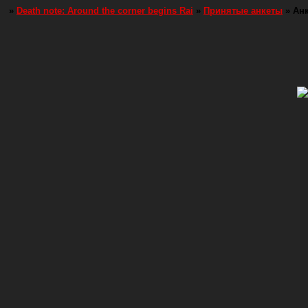
»
Death note: Around the corner begins Rai
»
Принятые анкеты
»
Ан