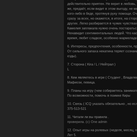
действительно приятен. Не верит в любовь,
же, предаёт, если видит в этом выгоду, не
кого-либо в беде, протянув руку помощи. О
сразу за всех, но окажется, в итоге, на ст
других. Легко разбирается в чужих чувства
Камелия заплакала нужно очень постараться
Ненавидит сентиментальных людей. Что кас
время, любит сладкое, особенно мармеладки
6. Интересы, предпочтения, особенности, п
От сильного запаха некатина теряет сознан
езды).
7. Сторона ( Kira / L / Нейтрал )
L
8. Кем являетесь в игре ( Студент , Владелец
Мафиози, певица.
9. Планы на игру (чем собираетесь занимат
По возможности, помочь в поимке Киры
10. Связь ( ICQ указать обязательно , но есл
375-513-521
11. Читали ли вы правила .
проверила. (с) One admin
12. Опыт игры на ролевых (неделя, месяц, г
Лет 5.