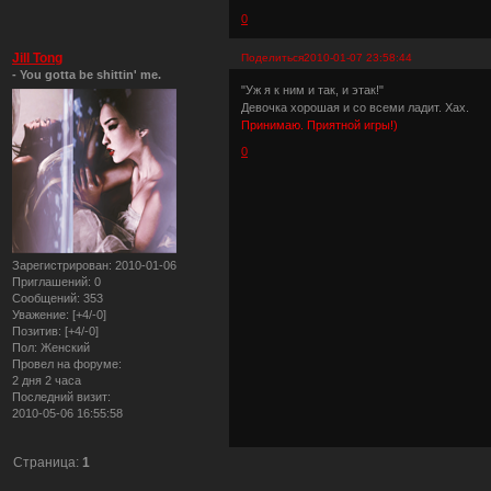
0
Jill Tong
Поделиться
2010-01-07 23:58:44
- You gotta be shittin' me.
"Уж я к ним и так, и этак!"
Девочка хорошая и со всеми ладит. Хах.
Принимаю. Приятной игры!)
0
Зарегистрирован
: 2010-01-06
Приглашений:
0
Сообщений:
353
Уважение:
[+4/-0]
Позитив:
[+4/-0]
Пол:
Женский
Провел на форуме:
2 дня 2 часа
Последний визит:
2010-05-06 16:55:58
Страница:
1