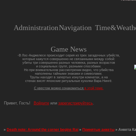
Administration
Navigation
Time&Weathe
Game News
-В Лос-Анджелесе происходит серия из трех загадочных убийств,
которые кажутся совершенно не связанными между собой:
убиты три совершенно разных человека, разных возрастов
и социальных групп, разными способами.
Но при внимательном рассмотрении видно, что убийства
наполнены тайными знаками и символами.
Трупы находят в запертых изнутри комнатах, а на
стенах висят японские ритуальные куколки Вара Нингё.
С квестом можно ознакомиться
в этой теме.
Привет, Гость!
Войдите
или
зарегистрируйтесь
.
»
Death note: Around the corner begins Rai
»
Принятые анкеты
»
Анкета К