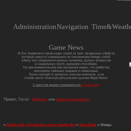
Administration
Navigation
Time&Weathe
Game News
-В Лос-Анджелесе происходит серия из трех загадочных убийств,
которые кажутся совершенно не связанными между собой:
убиты три совершенно разных человека, разных возрастов
и социальных групп, разными способами.
Но при внимательном рассмотрении видно, что убийства
наполнены тайными знаками и символами.
Трупы находят в запертых изнутри комнатах, а на
стенах висят японские ритуальные куколки Вара Нингё.
С квестом можно ознакомиться
в этой теме.
Привет, Гость!
Войдите
или
зарегистрируйтесь
.
»
Death note: Around the corner begins Rai
»
Нью-Йорк
»
Улицы