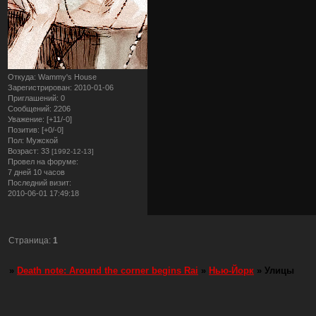
Откуда:
Wammy's House
Зарегистрирован
: 2010-01-06
Приглашений:
0
Сообщений:
2206
Уважение:
[+11/-0]
Позитив:
[+0/-0]
Пол:
Мужской
Возраст:
33
[1992-12-13]
Провел на форуме:
7 дней 10 часов
Последний визит:
2010-06-01 17:49:18
Страница:
1
»
Death note: Around the corner begins Rai
»
Нью-Йорк
»
Улицы