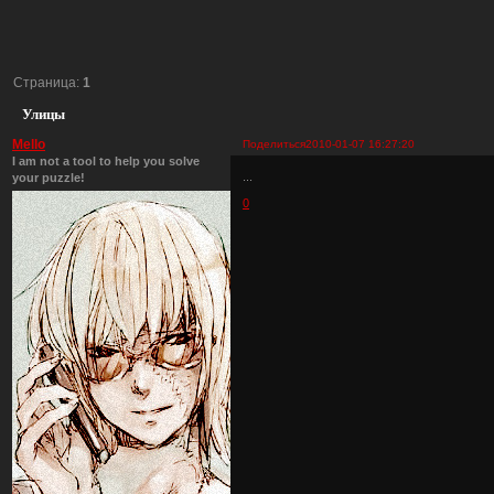
Страница:
1
Улицы
Mello
Поделиться
2010-01-07 16:27:20
I am not a tool to help you solve
...
your puzzle!
0