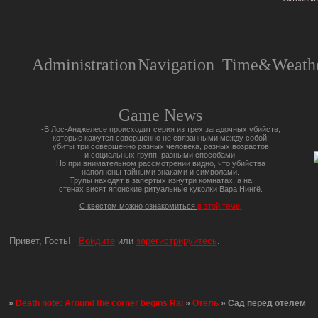
Administration
Navigation
Time&Weathe
Game News
-В Лос-Анджелесе происходит серия из трех загадочных убийств,
которые кажутся совершенно не связанными между собой:
убиты три совершенно разных человека, разных возрастов
и социальных групп, разными способами.
Но при внимательном рассмотрении видно, что убийства
наполнены тайными знаками и символами.
Трупы находят в запертых изнутри комнатах, а на
стенах висят японские ритуальные куколки Вара Нингё.
С квестом можно ознакомиться
в этой теме.
Привет, Гость!
Войдите
или
зарегистрируйтесь
.
»
Death note: Around the corner begins Rai
»
Отель
»
Сад перед отелем