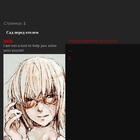
Страница:
1
Сад перед отелем
Mello
Поделиться
2010-01-07 16:13:51
I am not a tool to help you solve
...
your puzzle!
0