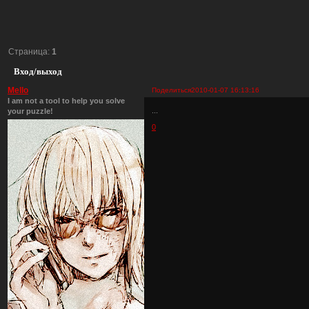
Страница:
1
Вход/выход
Mello
Поделиться
2010-01-07 16:13:16
I am not a tool to help you solve
...
your puzzle!
0