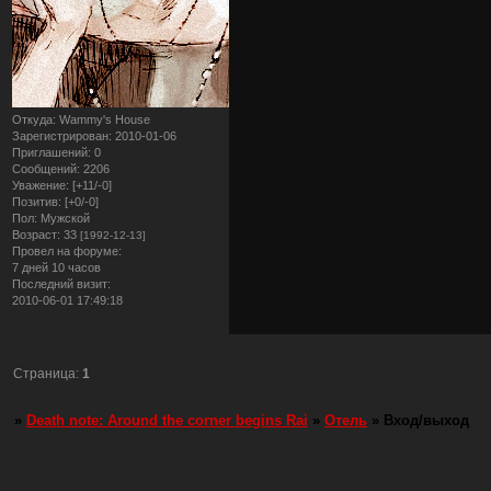
Откуда:
Wammy's House
Зарегистрирован
: 2010-01-06
Приглашений:
0
Сообщений:
2206
Уважение:
[+11/-0]
Позитив:
[+0/-0]
Пол:
Мужской
Возраст:
33
[1992-12-13]
Провел на форуме:
7 дней 10 часов
Последний визит:
2010-06-01 17:49:18
Страница:
1
»
Death note: Around the corner begins Rai
»
Отель
»
Вход/выход