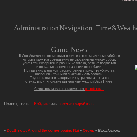
Administration
Navigation
Time&Weathe
Game News
-В Лос-Анджелесе происходит серия из трех загадочных убийств,
которые кажутся совершенно не связанными между собой:
убиты три совершенно разных человека, разных возрастов
и социальных групп, разными способами.
Но при внимательном рассмотрении видно, что убийства
наполнены тайными знаками и символами.
Трупы находят в запертых изнутри комнатах, а на
стенах висят японские ритуальные куколки Вара Нингё.
С квестом можно ознакомиться
в этой теме.
Привет, Гость!
Войдите
или
зарегистрируйтесь
.
»
Death note: Around the corner begins Rai
»
Отель
»
Вход/выход