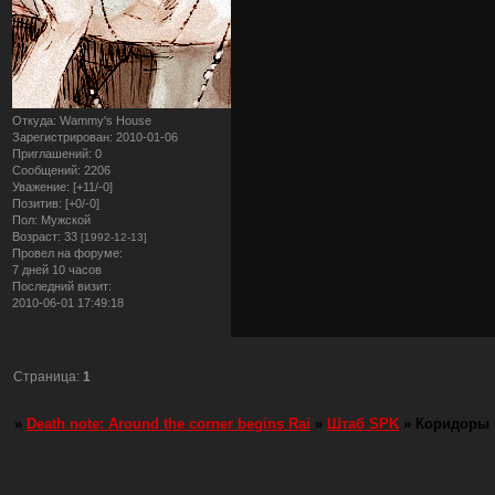
Откуда:
Wammy's House
Зарегистрирован
: 2010-01-06
Приглашений:
0
Сообщений:
2206
Уважение:
[+11/-0]
Позитив:
[+0/-0]
Пол:
Мужской
Возраст:
33
[1992-12-13]
Провел на форуме:
7 дней 10 часов
Последний визит:
2010-06-01 17:49:18
Страница:
1
»
Death note: Around the corner begins Rai
»
Штаб SPK
»
Коридоры