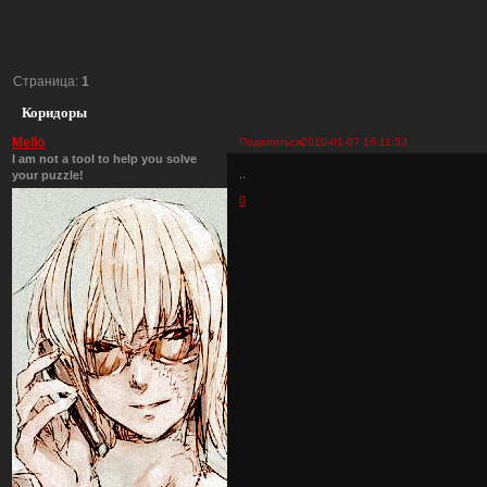
Страница:
1
Коридоры
Mello
Поделиться
2010-01-07 16:11:53
I am not a tool to help you solve
..
your puzzle!
0