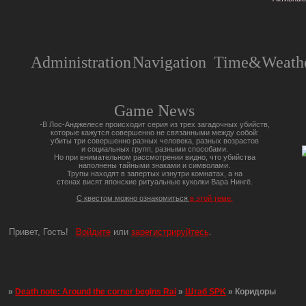
Administration
Navigation
Time&Weathe
Game News
-В Лос-Анджелесе происходит серия из трех загадочных убийств,
которые кажутся совершенно не связанными между собой:
убиты три совершенно разных человека, разных возрастов
и социальных групп, разными способами.
Но при внимательном рассмотрении видно, что убийства
наполнены тайными знаками и символами.
Трупы находят в запертых изнутри комнатах, а на
стенах висят японские ритуальные куколки Вара Нингё.
С квестом можно ознакомиться
в этой теме.
Привет, Гость!
Войдите
или
зарегистрируйтесь
.
»
Death note: Around the corner begins Rai
»
Штаб SPK
»
Коридоры