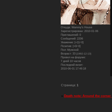
Откуда:
Wammy's House
Зарегистрирован
: 2010-01-06
Приглашений:
0
Сообщений:
2206
Уважение:
[+11/-0]
Позитив:
[+0/-0]
Пол:
Мужской
Возраст:
33
[1992-12-13]
Провел на форуме:
7 дней 10 часов
Последний визит:
2010-06-01 17:49:18
Страница:
1
»
Death note: Around the corner