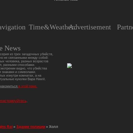
vigation
Time&Weather.
Advertisement
Partn
e News
серия из трех загадочных убийств,
но не связанными между собой:
ых человека, разных возрастов
п, разными способами.
мотрении видно, что убийства
 знаками и символами.
тых изнутри комнатах, а на
туальные куколки Вара Нингё.
знакомиться
в этой теме.
егистрируйтесь
.
gins Rai
»
Здание полиции
»
Холл