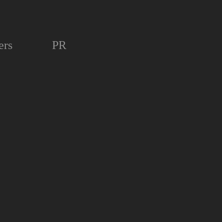
ers
PR