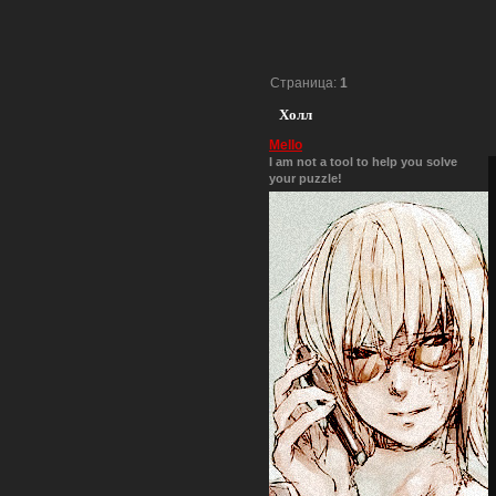
Страница:
1
Холл
Mello
I am not a tool to help you solve
your puzzle!