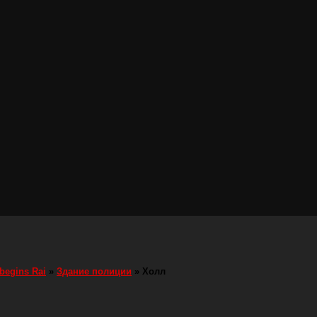
 begins Rai
»
Здание полиции
»
Холл