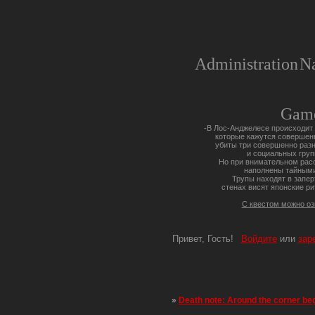
Administration
Na
Gam
-В Лос-Анджелесе происходит 
которые кажутся совершен
убиты три совершенно разн
и социальных груп
Но при внимательном расс
наполнены тайными
Трупы находят в запер
стенах висят японские ри
С квестом можно о
Привет, Гость!
Войдите
или
зар
»
Death note: Around the corner be