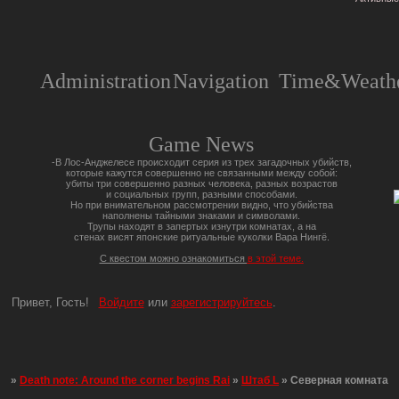
Administration
Navigation
Time&Weathe
Game News
-В Лос-Анджелесе происходит серия из трех загадочных убийств,
которые кажутся совершенно не связанными между собой:
убиты три совершенно разных человека, разных возрастов
и социальных групп, разными способами.
Но при внимательном рассмотрении видно, что убийства
наполнены тайными знаками и символами.
Трупы находят в запертых изнутри комнатах, а на
стенах висят японские ритуальные куколки Вара Нингё.
С квестом можно ознакомиться
в этой теме.
Привет, Гость!
Войдите
или
зарегистрируйтесь
.
»
Death note: Around the corner begins Rai
»
Штаб L
»
Северная комната