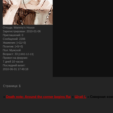
Откуда:
Wammy's House
Зарегистрирован
: 2010-01-06
Приглашений:
0
Сообщений:
2206
Уважение:
[+11/-0]
Позитив:
[+0/-0]
Пол:
Мужской
Возраст:
33
[1992-12-13]
Провел на форуме:
7 дней 10 часов
Последний визит:
2010-06-01 17:49:18
Страница:
1
»
Death note: Around the corner begins Rai
»
Штаб L
»
Северная ком