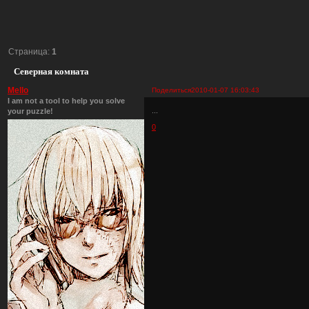
Страница:
1
Северная комната
Mello
Поделиться
2010-01-07 16:03:43
I am not a tool to help you solve
...
your puzzle!
0