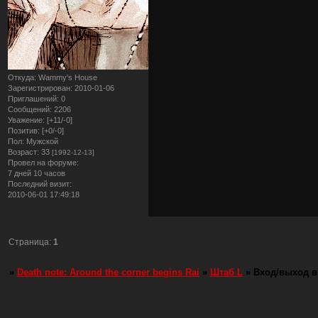
Откуда:
Wammy's House
Зарегистрирован
: 2010-01-06
Приглашений:
0
Сообщений:
2206
Уважение:
[+11/-0]
Позитив:
[+0/-0]
Пол:
Мужской
Возраст:
33
[1992-12-13]
Провел на форуме:
7 дней 10 часов
Последний визит:
2010-06-01 17:49:18
Страница:
1
»
Death note: Around the corner begins Rai
»
Штаб L
»
Вход/выход в