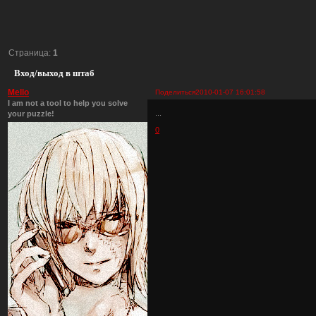
Страница:
1
Вход/выход в штаб
Mello
Поделиться
2010-01-07 16:01:58
I am not a tool to help you solve
...
your puzzle!
0