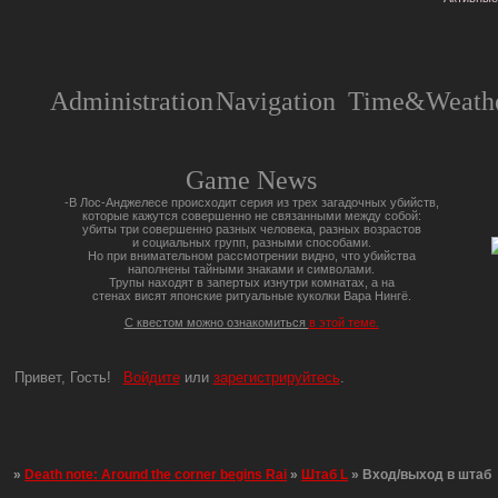
Administration
Navigation
Time&Weathe
Game News
-В Лос-Анджелесе происходит серия из трех загадочных убийств,
которые кажутся совершенно не связанными между собой:
убиты три совершенно разных человека, разных возрастов
и социальных групп, разными способами.
Но при внимательном рассмотрении видно, что убийства
наполнены тайными знаками и символами.
Трупы находят в запертых изнутри комнатах, а на
стенах висят японские ритуальные куколки Вара Нингё.
С квестом можно ознакомиться
в этой теме.
Привет, Гость!
Войдите
или
зарегистрируйтесь
.
»
Death note: Around the corner begins Rai
»
Штаб L
»
Вход/выход в штаб