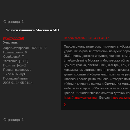
Страница:
1
Услуги клининга Москва и МО
qrwbyoedwg
Поделиться
2023-10-24 04:41:47
Участник
Профессиональные услуги клининга: уборка
Зарегистрирован
: 2022-05-17
удаление жировых отложений на кухне паро
Приглашений:
0
ЭКО-чистку детских игрушек, колясок, комн
Сообщений:
7
t.me/wwcleaning Москва и Московская област
Уважение:
[+0/-0]
цемент, краска, светильники, люстры, свч, 
Позитив:
[+0/-0]
керамика, смесители, скотч, мусор, шкафы, 
Провел на форуме:
1 час 40 минут
диван, кровать ✅Уборка квартиры после р
Последний визит:
квартиры после ремонта цена ✅Уборка пом
2025-01-14 05:21:14
✅Услуги клининга офиса ✅Химчистка мягк
мебели +и ковров ✅Мытье окон +в москве 
кресел ✅Экологическая очистка детских ком
https://t.me/wwcleaning
Вотсап:
https://wa.
0
Страница:
1