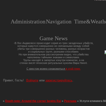
Administration
Navigation
Time&Weathe
Game News
-В Лос-Анджелесе происходит серия из трех загадочных убийств,
которые кажутся совершенно не связанными между собой:
убиты три совершенно разных человека, разных возрастов
и социальных групп, разными способами.
Но при внимательном рассмотрении видно, что убийства
наполнены тайными знаками и символами.
Трупы находят в запертых изнутри комнатах, а на
стенах висят японские ритуальные куколки Вара Нингё.
С квестом можно ознакомиться
в этой теме.
Привет, Гость!
Войдите
или
зарегистрируйтесь
.
»
Death note: Around the corner begins Rai
»
Реклама
»
Услуги клининга М