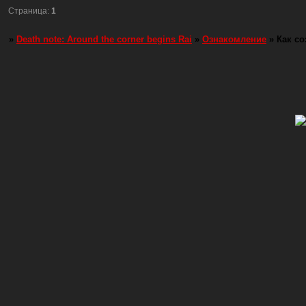
Страница:
1
»
Death note: Around the corner begins Rai
»
Ознакомление
»
Как со