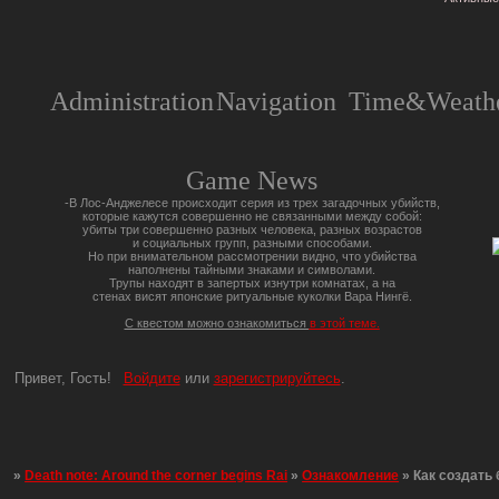
Administration
Navigation
Time&Weathe
Game News
-В Лос-Анджелесе происходит серия из трех загадочных убийств,
которые кажутся совершенно не связанными между собой:
убиты три совершенно разных человека, разных возрастов
и социальных групп, разными способами.
Но при внимательном рассмотрении видно, что убийства
наполнены тайными знаками и символами.
Трупы находят в запертых изнутри комнатах, а на
стенах висят японские ритуальные куколки Вара Нингё.
С квестом можно ознакомиться
в этой теме.
Привет, Гость!
Войдите
или
зарегистрируйтесь
.
»
Death note: Around the corner begins Rai
»
Ознакомление
»
Как создать 