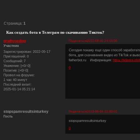
Страница:
1
Как создать бота в Телеграм по скачиванию Тикток?
qrwbyoedwg
Поделиться
2022-08-02 23:18:05
Участник
Сегодня покажу еще один способ заработать
Зарегистрирован
: 2022-05-17
бота, для скачивания видео из TikTok и в
Приглашений:
0
fatherbot.ru Информация:
https://telegra.p
Сообщений:
7
Уважение:
[+0/-0]
0
Позитив:
[+0/-0]
Провел на форуме:
1 час 40 минут
Последний визит:
2025-01-14 05:21:14
stopspamresultsinturkey
Поделиться
2023-06-04 02:00:01
Гость
stopspamresultsinturkey
0