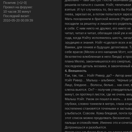
Позитив:
[+1/-0]
решила остаться с сыном. Нэйт, «впитывая 
Провел на форуме:
взятые. И тут случилось то, без чего бы Н
10 часов 30 минут
гнева, зарезал ее, а потом попытался зарез
Последний визит:
Мать похоронили в братской могиле (Родител
2010-05-20 00:09:39
посадили за решетку и лишили его родитель
в себе. С ним никто не дружил, его никто 
читал, читал и читал, обогащая свой ум и не
года, когда Нэйту исполнилось шесть, нача
эрудицию и знания. Нэйт «сделал» всех и в
Вамми, для гениев и будущих детективов. Т
себе врагов (Мелло и его напарник Мэтт, х
безответно влюбленная в него Линда) и про
плана Мелло, закончившегося его смертью, 
последнюю деталь мозаики, в законченный 
4. Внешность
Так, так, так… Нэйт Ривер, да? – Автор анк
Нэйт Ривер… Малыш – альбинос. Черные угол
Лицо, бледное… Волосы, белые… как снег, в
слегка вьются. Он? – получив утвердительны
минут, он протянул листок, где не очень а
Малыш Нэйт. Умом он пошел в мать… а внеш
глубоки, словно тоннели в метро, глаза от
постепенно становятся точеными и застывш
улыбаться. Совсем. Кожа бледная, почти пр
этот список можно продолжать бесконечно. 
пальцы и спокойствие. Именно это и сочета
Дотронешься и разобьется.
Носит наш альбинос белые, со слегка голу