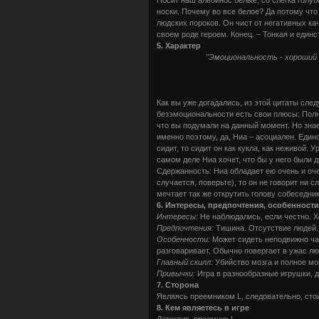
носки. Почему во все белое? Да потому что 
людских пороков. Он чист от негативных кач
своем роде героем. Конец. – Тонкая и единс
5. Характер
"Эмоциональность - хороший п
Как вы уже догадались, из этой цитаты сле
безэмоциональности есть свои плюсы: Полно
что вы подумали на данный момент. Но зна
именно поэтому, да, Ниа – асоциален. Един
сидит, то сидит он как кукла, как неживой.
самом деле Ниа хочет, что бы у него были д
Сдержанность: Ниа обладает ею очень и очен
случается, поверьте), то он не говорит ни 
мечтает так же открутить голову собеседник
6. Интересы, предпочтения, особенност
Интересы:
Не наблюдались, если честно. Х
Предпочтения:
Тишина. Отсутствие людей. 
Особенности:
Может сидеть неподвижно часа
разговаривает. Обычно повергает в ужас л
Главный скилл:
Убийство мозга и полное мо
Привычки:
Игра в разнообразные игрушки, д
7. Сторона
Являясь преемником L, следовательно, стои
8. Кем являетесь в игре
Детектив, преемник L