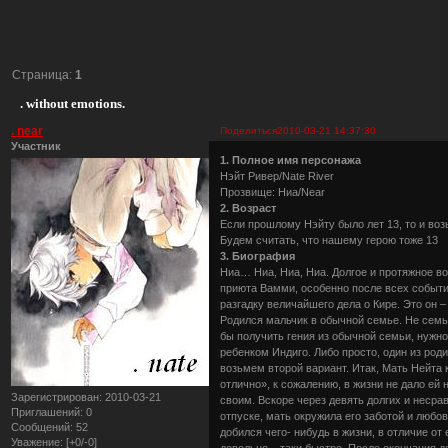
Страница:
1
. without emotions.
. near
Поделиться
2010-03-21 14:37:30
Участник
1. Полное имя персонажа
Нэйт Ривер/Nate River
Прозвище: Ниа/Near
2. Возраст
Если прошлому Нэйту было лет 13, то и воз
Будем считать, что нашему герою тоже 13
3. Биография
Ниа… Ниа, Ниа, Ниа. Долгое и протяжное вос
приюта Вамми, особенно после всех событий
разгадку величайшего дела о Кире. Это он –
Родился мальчик в обычной семье. Не семье
бы получить гения из обычной семьи, нужно,
ребенком Индиго. Либо просто, один из род
возьмем второй вариант. Итак, Мать Нейта 
отлично», к сожалению, в жизни не дало ей
Зарегистрирован
: 2010-03-21
своим. Вскоре через девять долгих и несра
Приглашений:
0
отпуске, мать окружила его заботой и любов
Сообщений:
52
добился чего- нибудь в жизни, в отличие о
Уважение:
[+0/-0]
довольно – таки быстро. После окончания де