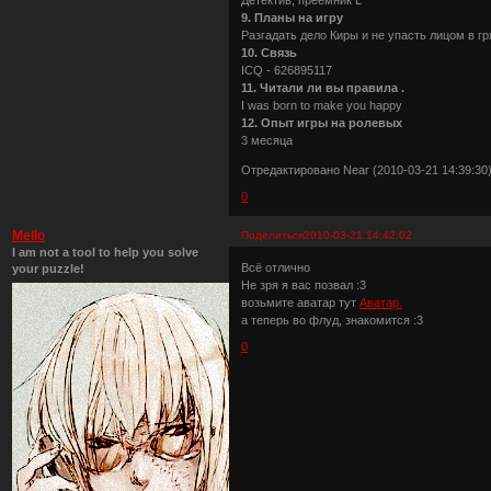
9. Планы на игру
Разгадать дело Киры и не упасть лицом в гря
10. Связь
ICQ - 626895117
11. Читали ли вы правила .
I was born to make you happy
12. Опыт игры на ролевых
3 месяца
Отредактировано Near (2010-03-21 14:39:30
0
Mello
Поделиться
2010-03-21 14:42:02
I am not a tool to help you solve
Всё отлично
your puzzle!
Не зря я вас позвал :3
возьмите аватар тут
Аватар.
а теперь во флуд, знакомится :3
0