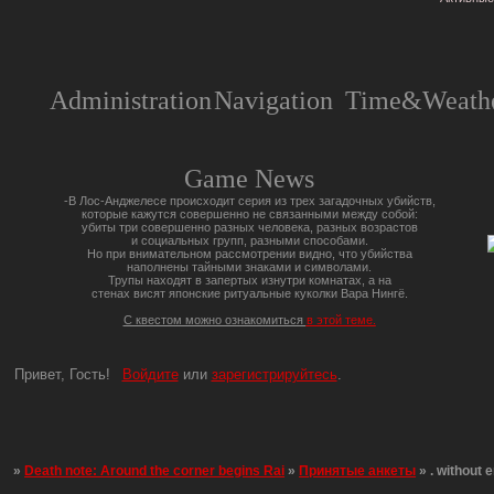
Administration
Navigation
Time&Weathe
Game News
-В Лос-Анджелесе происходит серия из трех загадочных убийств,
которые кажутся совершенно не связанными между собой:
убиты три совершенно разных человека, разных возрастов
и социальных групп, разными способами.
Но при внимательном рассмотрении видно, что убийства
наполнены тайными знаками и символами.
Трупы находят в запертых изнутри комнатах, а на
стенах висят японские ритуальные куколки Вара Нингё.
С квестом можно ознакомиться
в этой теме.
Привет, Гость!
Войдите
или
зарегистрируйтесь
.
»
Death note: Around the corner begins Rai
»
Принятые анкеты
»
. without 