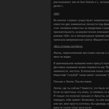
рассказывает, как он был близок к L, лучш
делах L.
«69»
Во многих странах существуют знаменитые
известно две знаменитые личности под фа
этих человека известны за пределами стра
признательность за реалистичное описание
романе «69», но и литературную премию им
написала американская газета «Вашингтон п
«Все оттенки голубого»
Жизнь, переполненная жестоким сексом и нар
явно не видит.
В оригинальном название книги присутств
Дословно название можно перевести как "Б
невинности, чистоты. В японском языке сло
Иероглиф "голубой" также имеет значение "
Письмо к Лилли: Послесловие
Лилли, где ты сейчас? Кажется, это было че
Если ты прочтешь эту книгу, то свяжись со 
Я только что получил письмо от Августы, к
передать тебе привет. Возможно, ты уже вы
или нет, мне просто хотелось бы однажды у
вместе спели «Que sera sera».