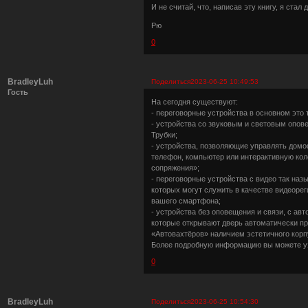
И не считай, что, написав эту книгу, я стал 
Рю
0
BradleyLuh
Поделиться
2023-06-25 10:49:53
Гость
На сегодня существуют:
- переговорные устройства в основном это
- устройства со звуковым и световым опов
Трубки;
- устройства, позволяющие управлять домо
телефон, компьютер или интерактивную ко
сопряжения»;
- переговорные устройства с видео так н
которых могут служить в качестве видеоре
вашего смартфона;
- устройства без оповещения и связи, с а
которые открывают дверь автоматически пр
«Автовахтёров» наличием эстетичного кор
Более подробную информацию вы можете уз
0
BradleyLuh
Поделиться
2023-06-25 10:54:30