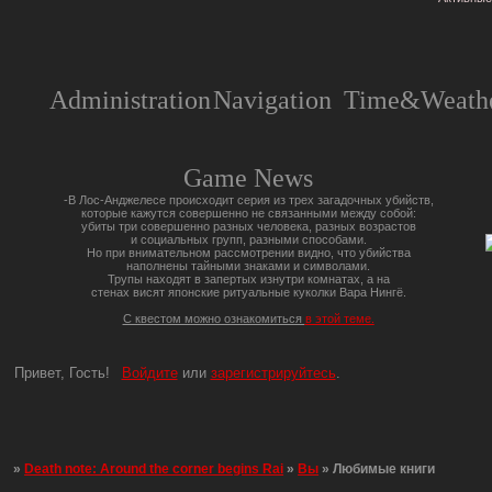
Administration
Navigation
Time&Weathe
Game News
-В Лос-Анджелесе происходит серия из трех загадочных убийств,
которые кажутся совершенно не связанными между собой:
убиты три совершенно разных человека, разных возрастов
и социальных групп, разными способами.
Но при внимательном рассмотрении видно, что убийства
наполнены тайными знаками и символами.
Трупы находят в запертых изнутри комнатах, а на
стенах висят японские ритуальные куколки Вара Нингё.
С квестом можно ознакомиться
в этой теме.
Привет, Гость!
Войдите
или
зарегистрируйтесь
.
»
Death note: Around the corner begins Rai
»
Вы
»
Любимые книги