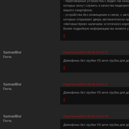
- переговорные устройства с видео так н
которых могут служить в качестве видеоре
вашего смартфона;
- устройства без оповещения и связи, с а
которые открывают дверь автоматически пр
«Автовахтёров» наличием эстетичного кор
Более подробную информацию вы можете уз
0
SamuelBor
Поделиться
2023-06-28 03:33:31
Гость
Домофоны без трубки VS анти трубка для 
0
SamuelBor
Поделиться
2023-06-28 03:34:11
Гость
Домофоны без трубки VS анти трубка для 
0
SamuelBor
Поделиться
2023-06-28 03:34:50
Гость
Домофоны без трубки VS анти трубка для 