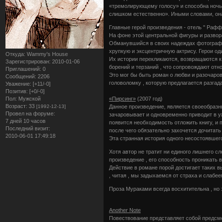
«тремолирующему голосу» и способна ночью
слишком естественно». Иными словами, она
Главные герой произведения - отель " Рафф
На фоне этой центральной фигуры и разво
Обманувшийся в своих надеждах фотограф 
хрупкую и эксцентричную актрису. Герои од
Откуда:
Wammy's House
Их истории перекликаются, возвращаются к
Зарегистрирован
: 2010-01-06
борений и терзаний , что сопровождают отн
Приглашений:
0
Это мог бы быть роман о любви и разочаро
Сообщений:
2206
головоломку , которую предлагается разгада
Уважение:
[+11/-0]
Позитив:
[+0/-0]
«Пирсинг»
(2007 год)
Пол:
Мужской
Возраст:
33
Данное произведение, является своеобразны
[1992-12-13]
Провел на форуме:
зачаровывает и одновременно приводит в у
7 дней 10 часов
появится необходимость отложить книгу, и 
Последний визит:
после чего обязательно захочется дочитать 
2010-06-01 17:49:18
Эта странная история одного несостоявшегос
Хотя автор не тратит ни единого лишнего с
произведение , его способность проникать 
Действие в романе порой достигает таких вы
, читая , мы задыхаемся от страха и слабее
Проза Мураками всегда восхитительна , но 
Another Note
Повествование представляет собой предсме