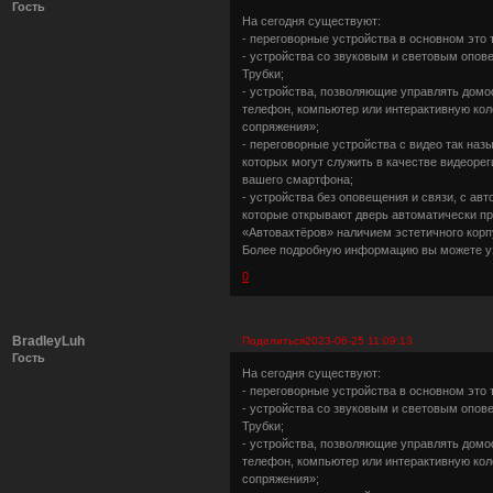
Гость
На сегодня существуют:
- переговорные устройства в основном это
- устройства со звуковым и световым опов
Трубки;
- устройства, позволяющие управлять домо
телефон, компьютер или интерактивную ко
сопряжения»;
- переговорные устройства с видео так н
которых могут служить в качестве видеоре
вашего смартфона;
- устройства без оповещения и связи, с а
которые открывают дверь автоматически пр
«Автовахтёров» наличием эстетичного кор
Более подробную информацию вы можете уз
0
BradleyLuh
Поделиться
2023-06-25 11:09:13
Гость
На сегодня существуют:
- переговорные устройства в основном это
- устройства со звуковым и световым опов
Трубки;
- устройства, позволяющие управлять домо
телефон, компьютер или интерактивную ко
сопряжения»;