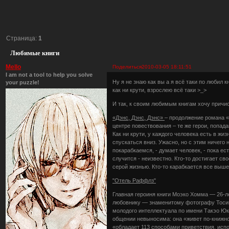
Страница:
1
Любимые книги
Mello
Поделиться
2010-03-05 18:11:51
I am not a tool to help you solve
Ну я не знаю как вы а я всё таки по любил 
your puzzle!
как ни крути, взрослею всё таки >_>
И так, к своим любимым книгам хочу причи
«Дэнс, Дэнс, Дэнс»
– продолжение романа «
центре повествования – те же герои, попа
Как ни крути, у каждого человека есть в жиз
спускаться вниз. Ужасно, но с этим ничего 
покарабкаемся, - думает человек, - пока ест
случится - неизвестно. Кто-то достигает с
серой жизнью. Кто-то карабкается все выше
"Отель Раффлз"
Главная героиня книги Моэко Хомма — 26-ле
любовнику — знаменитому фотографу Тосим
молодого интеллектуала по имени Такэо Юкк
общении невыносима: она «живет по-книжном
«обладает 113 способами приветствия, исп