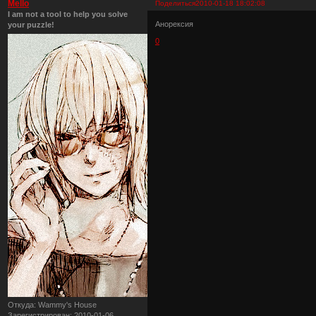
Mello
Поделиться
2010-01-18 18:02:08
I am not a tool to help you solve
Анорексия
your puzzle!
0
Откуда:
Wammy's House
Зарегистрирован
: 2010-01-06