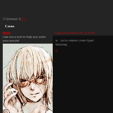
Страница:
1
2
»
Слова
Mello
Поделиться
2010-01-07 13:19:33
I am not a tool to help you solve
м... пусть первое слово будет
your puzzle!
Шоколад
0