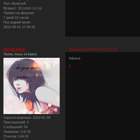
Пол:
Мужской
Возраст:
33
[1992-12-13]
Провел на форуме:
7 дней 10 часов
Последний визит:
2010-06-01 17:49:18
Sayuri Anzu
Поделиться
2010-01-18 20:11:36
Yume, risou ni kaeru
Афиша
0
Зарегистрирован
: 2010-01-09
Приглашений:
0
Сообщений:
59
Уважение:
[+2/-0]
Позитив:
[+6/-0]