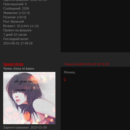
Приглашений:
0
Сообщений:
2206
Уважение:
[+11/-0]
Позитив:
[+0/-0]
Пол:
Мужской
Возраст:
33
[1992-12-13]
Провел на форуме:
7 дней 10 часов
Последний визит:
2010-06-01 17:49:18
Sayuri Anzu
Поделиться
2010-01-18 18:11:08
Yume, risou ni kaeru
Японец
0
Зарегистрирован
: 2010-01-09