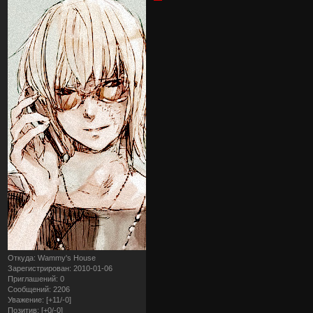
Откуда:
Wammy's House
Зарегистрирован
: 2010-01-06
Приглашений:
0
Сообщений:
2206
Уважение:
[+11/-0]
Позитив:
[+0/-0]