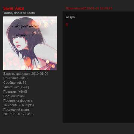
Sayuri Anzu
Поделиться
2010-01-18 18:00:45
Yume, risou ni kaeru
Астра
0
Зарегистрирован
: 2010-01-09
Приглашений:
0
Сообщений:
59
Уважение:
[+2/-0]
Позитив:
[+6/-0]
Пол:
Женский
Провел на форуме:
16 часов 53 минуты
Последний визит:
2010-03-20 17:34:16