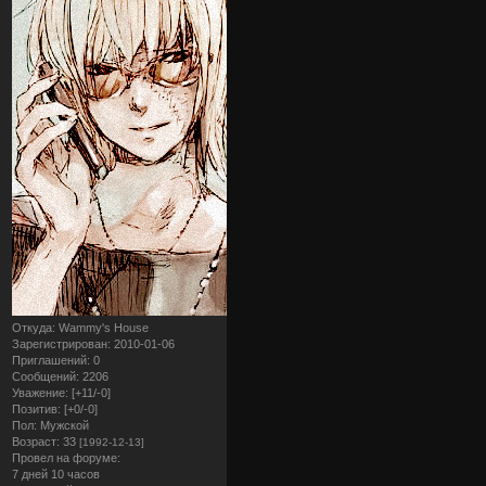
Откуда:
Wammy's House
Зарегистрирован
: 2010-01-06
Приглашений:
0
Сообщений:
2206
Уважение:
[+11/-0]
Позитив:
[+0/-0]
Пол:
Мужской
Возраст:
33
[1992-12-13]
Провел на форуме:
7 дней 10 часов