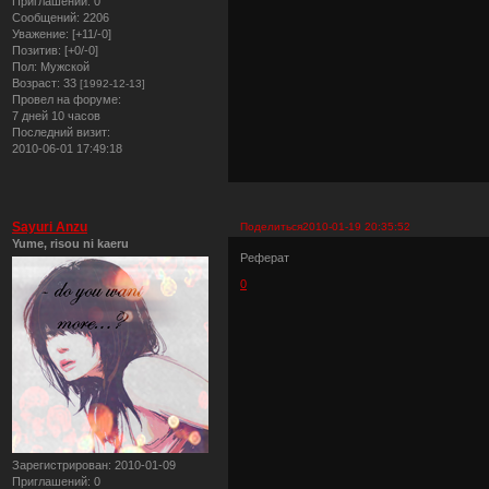
Приглашений:
0
Сообщений:
2206
Уважение:
[+11/-0]
Позитив:
[+0/-0]
Пол:
Мужской
Возраст:
33
[1992-12-13]
Провел на форуме:
7 дней 10 часов
Последний визит:
2010-06-01 17:49:18
Sayuri Anzu
Поделиться
2010-01-19 20:35:52
Yume, risou ni kaeru
Реферат
0
Зарегистрирован
: 2010-01-09
Приглашений:
0