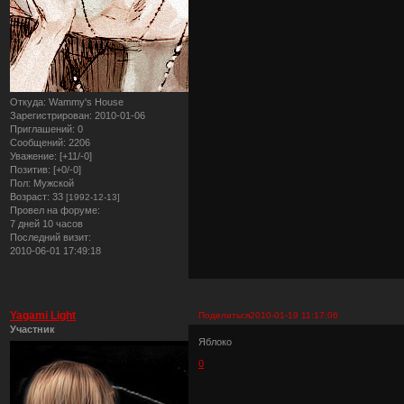
Откуда:
Wammy's House
Зарегистрирован
: 2010-01-06
Приглашений:
0
Сообщений:
2206
Уважение:
[+11/-0]
Позитив:
[+0/-0]
Пол:
Мужской
Возраст:
33
[1992-12-13]
Провел на форуме:
7 дней 10 часов
Последний визит:
2010-06-01 17:49:18
Yagami Light
Поделиться
2010-01-19 11:17:06
Участник
Яблоко
0