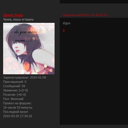
Sayuri Anzu
Поделиться
2010-01-19 18:51:25
Yume, risou ni kaeru
Идол
0
Зарегистрирован
: 2010-01-09
Приглашений:
0
Сообщений:
59
Уважение:
[+2/-0]
Позитив:
[+6/-0]
Пол:
Женский
Провел на форуме:
16 часов 53 минуты
Последний визит:
2010-03-20 17:34:16