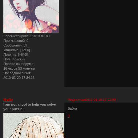
Зарегистрирован
: 2010-01-09
Приглашений:
0
Сообщений:
59
Уважение:
[+2/-0]
Позитив:
[+6/-0]
Пол:
Женский
Провел на форуме:
16 часов 53 минуты
Последний визит:
2010-03-20 17:34:16
Mello
Поделиться
2010-01-18 17:22:55
I am not a tool to help you solve
Бабка
your puzzle!
0