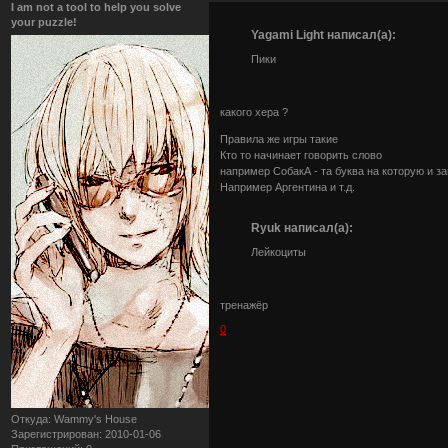
I am not a tool to help you solve
your puzzle!
Yagami Light написал(а):
Пики
какого хера ?
Правила же игры такие
Кто то начинает говорить слово
например СобакА - та буква на которую и 
Например Аргентина и т.д.
Ryuk написал(а):
Лейкоциты
тренажёр
0
Откуда:
Wammy's House
Зарегистрирован
: 2010-01-06