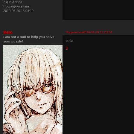
2 дня 3 часа
Последний визит:
2010-06-20 15:04:19
Mello
Поделиться
2010-01-19 11:23:24
I am not a tool to help you solve
осёл
your puzzle!
0