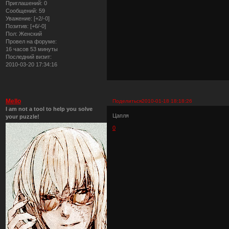
Приглашений:
0
Сообщений:
59
Уважение:
[+2/-0]
Позитив:
[+6/-0]
Пол:
Женский
Провел на форуме:
16 часов 53 минуты
Последний визит:
2010-03-20 17:34:16
Mello
Поделиться
2010-01-18 18:18:26
I am not a tool to help you solve
Цапля
your puzzle!
0