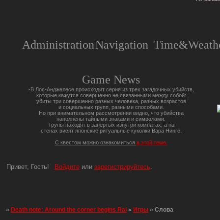
Administration
Navigation
Time&Weathe
Game News
-В Лос-Анджелесе происходит серия из трех загадочных убийств,
которые кажутся совершенно не связанными между собой:
убиты три совершенно разных человека, разных возрастов
и социальных групп, разными способами.
Но при внимательном рассмотрении видно, что убийства
наполнены тайными знаками и символами.
Трупы находят в запертых изнутри комнатах, а на
стенах висят японские ритуальные куколки Вара Нингё.
С квестом можно ознакомиться
в этой теме.
Привет, Гость!
Войдите
или
зарегистрируйтесь
.
»
Death note: Around the corner begins Rai
»
Игры
»
Слова