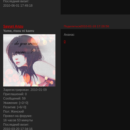
Последний визит:
2010-06-01 17:49:18
Sayuri Anzu
Поделиться
2010-01-18 17:28:56
Yume, risou ni kaeru
Ананас
0
Зарегистрирован
: 2010-01-09
Приглашений:
0
Сообщений:
59
Уважение:
[+2/-0]
Позитив:
[+6/-0]
Пол:
Женский
Провел на форуме:
16 часов 53 минуты
Последний визит:
2010-03-20 17:34:16