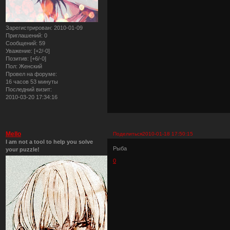
Зарегистрирован
: 2010-01-09
Приглашений:
0
Сообщений:
59
Уважение:
[+2/-0]
Позитив:
[+6/-0]
Пол:
Женский
Провел на форуме:
16 часов 53 минуты
Последний визит:
2010-03-20 17:34:16
Mello
Поделиться
2010-01-18 17:50:15
I am not a tool to help you solve
Рыба
your puzzle!
0