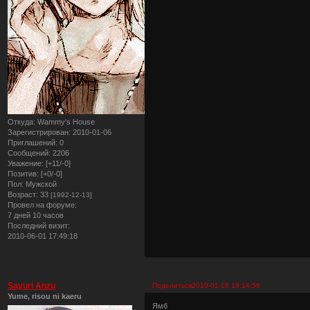
Откуда:
Wammy's House
Зарегистрирован
: 2010-01-06
Приглашений:
0
Сообщений:
2206
Уважение:
[+11/-0]
Позитив:
[+0/-0]
Пол:
Мужской
Возраст:
33
[1992-12-13]
Провел на форуме:
7 дней 10 часов
Последний визит:
2010-06-01 17:49:18
Sayuri Anzu
Поделиться
2010-01-18 19:14:56
Yume, risou ni kaeru
Ямб