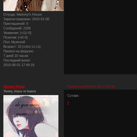
Откуда:
Wammy's House
Зарегистрирован
: 2010-01-06
Приглашений:
0
Сообщений:
2206
Уважение:
[+11/-0]
Позитив:
[+0/-0]
Пол:
Мужской
Возраст:
33
[1992-12-13]
Провел на форуме:
7 дней 10 часов
Последний визит:
2010-06-01 17:49:18
Sayuri Anzu
Поделиться
2010-01-18 17:34:58
Yume, risou ni kaeru
Сухарь
0