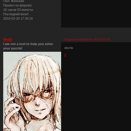
Пол:
Женский
Провел на форуме:
16 часов 53 минуты
Последний визит:
2010-03-20 17:34:16
Mello
Поделиться
2010-01-18 21:01:10
I am not a tool to help you solve
акула
your puzzle!
0