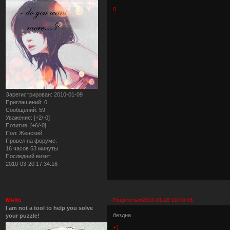
0
Зарегистрирован
: 2010-01-09
Приглашений:
0
Сообщений:
59
Уважение:
[+2/-0]
Позитив:
[+6/-0]
Пол:
Женский
Провел на форуме:
16 часов 53 минуты
Последний визит:
2010-03-20 17:34:16
Mello
Поделиться
2010-01-18 19:40:46
I am not a tool to help you solve
бездна
your puzzle!
+1