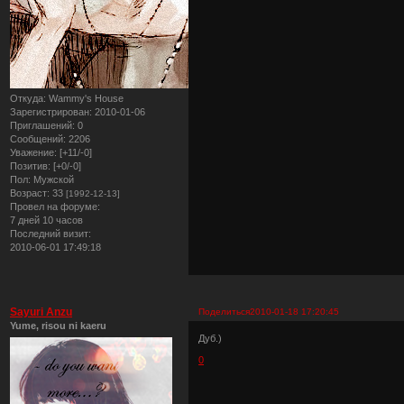
Откуда:
Wammy's House
Зарегистрирован
: 2010-01-06
Приглашений:
0
Сообщений:
2206
Уважение:
[+11/-0]
Позитив:
[+0/-0]
Пол:
Мужской
Возраст:
33
[1992-12-13]
Провел на форуме:
7 дней 10 часов
Последний визит:
2010-06-01 17:49:18
Sayuri Anzu
Поделиться
2010-01-18 17:20:45
Yume, risou ni kaeru
Дуб.)
0