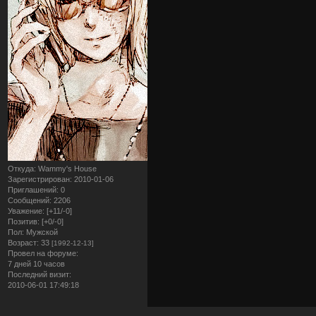
Откуда:
Wammy's House
Зарегистрирован
: 2010-01-06
Приглашений:
0
Сообщений:
2206
Уважение:
[+11/-0]
Позитив:
[+0/-0]
Пол:
Мужской
Возраст:
33
[1992-12-13]
Провел на форуме:
7 дней 10 часов
Последний визит:
2010-06-01 17:49:18