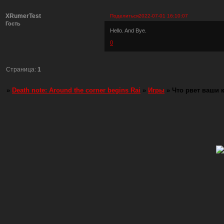
XRumerTest
Поделиться
2022-07-01 16:10:07
Гость
Hello. And Bye.
0
Страница:
1
»
Death note: Around the corner begins Rai
»
Игры
»
Что рвет ваши 