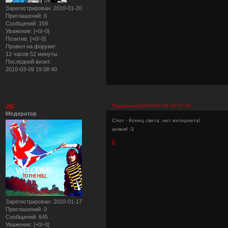
Зарегистрирован
: 2010-01-20
Приглашений:
0
Сообщений:
159
Уважение:
[+0/-0]
Позитив:
[+0/-0]
Провел на форуме:
12 часов 52 минуты
Последний визит:
2010-03-09 19:08:40
Ju;
Поделиться
2010-02-04 16:27:32
Модератор
Слот - Конец света: нет интернета!
аняня! :3
0
Зарегистрирован
: 2010-01-17
Приглашений:
0
Сообщений:
645
Уважение:
[+0/-0]