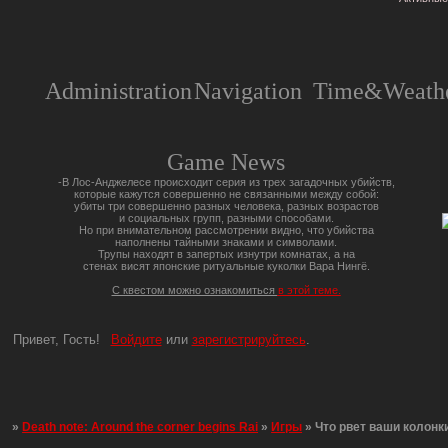
Administration
Navigation
Time&Weathe
Game News
-В Лос-Анджелесе происходит серия из трех загадочных убийств,
которые кажутся совершенно не связанными между собой:
убиты три совершенно разных человека, разных возрастов
и социальных групп, разными способами.
Но при внимательном рассмотрении видно, что убийства
наполнены тайными знаками и символами.
Трупы находят в запертых изнутри комнатах, а на
стенах висят японские ритуальные куколки Вара Нингё.
С квестом можно ознакомиться
в этой теме.
Привет, Гость!
Войдите
или
зарегистрируйтесь
.
»
Death note: Around the corner begins Rai
»
Игры
»
Что рвет ваши колонк