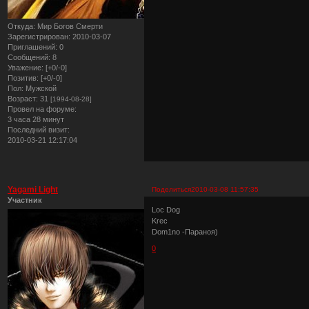
Откуда:
Мир Богов Смерти
Зарегистрирован
: 2010-03-07
Приглашений:
0
Сообщений:
8
Уважение:
[+0/-0]
Позитив:
[+0/-0]
Пол:
Мужской
Возраст:
31
[1994-08-28]
Провел на форуме:
3 часа 28 минут
Последний визит:
2010-03-21 12:17:04
Yagami Light
Поделиться
2010-03-08 11:57:35
Участник
Loc Dog
Krec
Dom1no -Параноя)
0