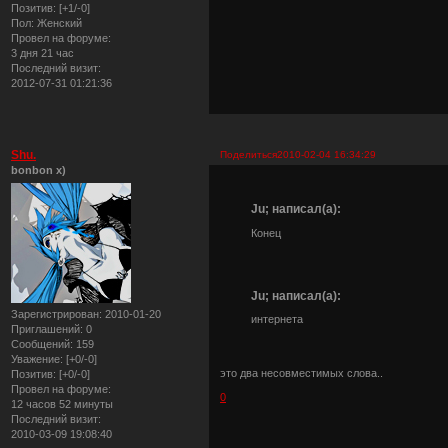
Позитив:
[+1/-0]
Пол:
Женский
Провел на форуме:
3 дня 21 час
Последний визит:
2012-07-31 01:21:36
Shu.
Поделиться
2010-02-04 16:34:29
bonbon x)
Ju; написал(а):
Конец
Ju; написал(а):
Зарегистрирован
: 2010-01-20
интернета
Приглашений:
0
Сообщений:
159
Уважение:
[+0/-0]
это два несовместимых слова..
Позитив:
[+0/-0]
Провел на форуме:
0
12 часов 52 минуты
Последний визит:
2010-03-09 19:08:40