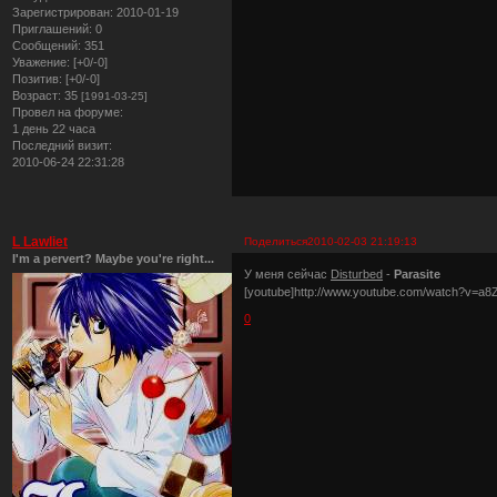
Зарегистрирован
: 2010-01-19
Приглашений:
0
Сообщений:
351
Уважение:
[+0/-0]
Позитив:
[+0/-0]
Возраст:
35
[1991-03-25]
Провел на форуме:
1 день 22 часа
Последний визит:
2010-06-24 22:31:28
L Lawliet
Поделиться
2010-02-03 21:19:13
I'm a pervert? Maybe you're right...
У меня сейчас
Disturbed
-
Parasite
[youtube]http://www.youtube.com/watch?v=a8Z
0