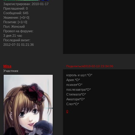
Зарегистрирован
: 2010-01-17
Приглашений:
0
Сообщений:
645
Уважение:
[+0/-0]
Позитив:
[+1/-0]
Пол:
Женский
Провел на форуме:
3 дня 21 час
Последний визит:
2012-07-31 01:21:36
Misa
Поделиться
2010-02-13 23:34:06
Участник
король и шут.*О*
Ария.*О*
психея*О*
послезавтра*О*
Стигмата*О*
Аматори*О*
Слот*О*
0