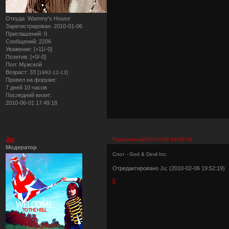
Откуда:
Wammy's House
Зарегистрирован
: 2010-01-06
Приглашений:
0
Сообщений:
2206
Уважение:
[+11/-0]
Позитив:
[+0/-0]
Пол:
Мужской
Возраст:
33
[1992-12-13]
Провел на форуме:
7 дней 10 часов
Последний визит:
2010-06-01 17:49:18
Ju;
Поделиться
2010-02-06 19:52:03
Модератор
Слот - God & Devil Inc.
Отредактировано Ju; (2010-02-06 19:52:19)
0