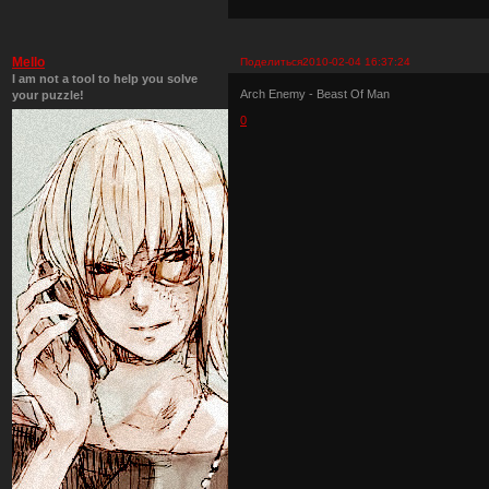
Mello
Поделиться
2010-02-04 16:37:24
I am not a tool to help you solve
Arch Enemy - Beast Of Man
your puzzle!
0