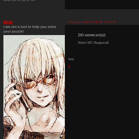
Mello
Поделиться
2010-03-08 11:31:09
I am not a tool to help you solve
your puzzle!
ZiG написал(а):
Noize MC-Выдыхай.
еее
0