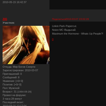
2010-05-15 16:42:37
ZiG
Поделиться
2010-03-07 23:02:26
Участник
Linkin Park-Papercut.
Noize MC-Выдыхай.
Maximum the Hormone - Whats Up People?!
0
Откуда:
Мир Богов Смерти
Зарегистрирован
: 2010-03-07
Приглашений:
0
Сообщений:
8
Уважение:
[+0/-0]
Позитив:
[+0/-0]
Пол:
Мужской
Возраст:
31
[1994-08-28]
Провел на форуме:
3 часа 28 минут
Последний визит:
2010-03-21 12:17:04