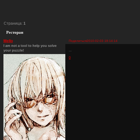
Страница:
1
Ресторан
Mello
Поделиться
2010-02-03 18:14:14
I am not a tool to help you solve
...
your puzzle!
0