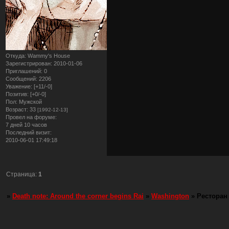
Откуда:
Wammy's House
Зарегистрирован
: 2010-01-06
Приглашений:
0
Сообщений:
2206
Уважение:
[+11/-0]
Позитив:
[+0/-0]
Пол:
Мужской
Возраст:
33
[1992-12-13]
Провел на форуме:
7 дней 10 часов
Последний визит:
2010-06-01 17:49:18
Страница:
1
»
Death note: Around the corner begins Rai
»
Washington
»
Ресторан