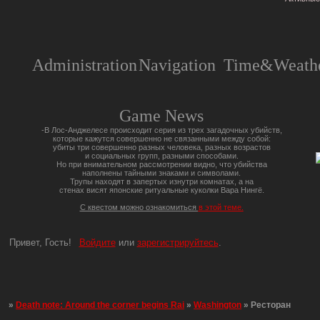
Administration
Navigation
Time&Weathe
Game News
-В Лос-Анджелесе происходит серия из трех загадочных убийств,
которые кажутся совершенно не связанными между собой:
убиты три совершенно разных человека, разных возрастов
и социальных групп, разными способами.
Но при внимательном рассмотрении видно, что убийства
наполнены тайными знаками и символами.
Трупы находят в запертых изнутри комнатах, а на
стенах висят японские ритуальные куколки Вара Нингё.
С квестом можно ознакомиться
в этой теме.
Привет, Гость!
Войдите
или
зарегистрируйтесь
.
»
Death note: Around the corner begins Rai
»
Washington
»
Ресторан