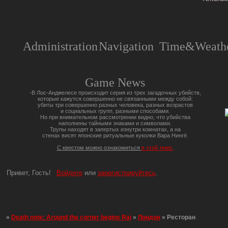
Administration
Navigation
Time&Weathe
Game News
-В Лос-Анджелесе происходит серия из трех загадочных убийств,
которые кажутся совершенно не связанными между собой:
убиты три совершенно разных человека, разных возрастов
и социальных групп, разными способами.
Но при внимательном рассмотрении видно, что убийства
наполнены тайными знаками и символами.
Трупы находят в запертых изнутри комнатах, а на
стенах висят японские ритуальные куколки Вара Нингё.
С квестом можно ознакомиться
в этой теме.
Привет, Гость!
Войдите
или
зарегистрируйтесь
.
»
Death note: Around the corner begins Rai
»
Лондон
»
Ресторан