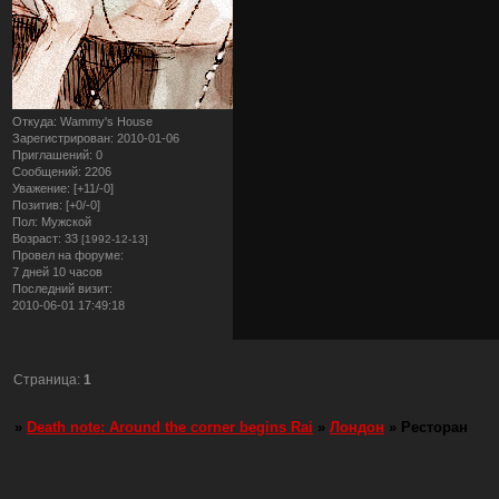
Откуда:
Wammy's House
Зарегистрирован
: 2010-01-06
Приглашений:
0
Сообщений:
2206
Уважение:
[+11/-0]
Позитив:
[+0/-0]
Пол:
Мужской
Возраст:
33
[1992-12-13]
Провел на форуме:
7 дней 10 часов
Последний визит:
2010-06-01 17:49:18
Страница:
1
»
Death note: Around the corner begins Rai
»
Лондон
»
Ресторан