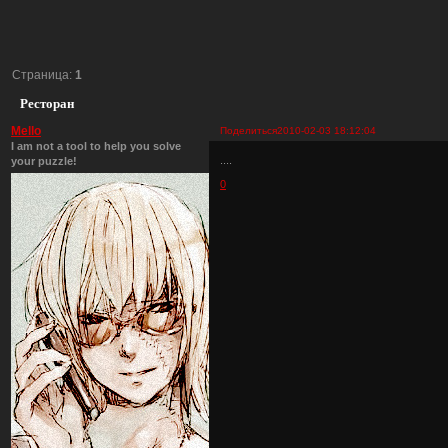
Страница:
1
Ресторан
Mello
Поделиться
2010-02-03 18:12:04
I am not a tool to help you solve
....
your puzzle!
0