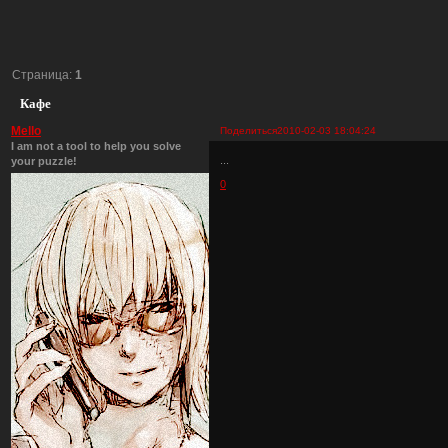
Страница:
1
Кафе
Mello
Поделиться
2010-02-03 18:04:24
I am not a tool to help you solve
...
your puzzle!
0