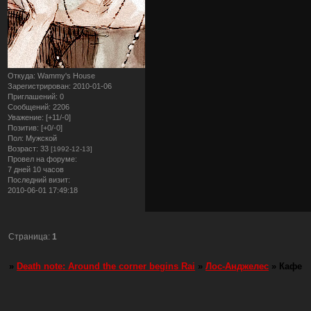
Откуда:
Wammy's House
Зарегистрирован
: 2010-01-06
Приглашений:
0
Сообщений:
2206
Уважение:
[+11/-0]
Позитив:
[+0/-0]
Пол:
Мужской
Возраст:
33
[1992-12-13]
Провел на форуме:
7 дней 10 часов
Последний визит:
2010-06-01 17:49:18
Страница:
1
»
Death note: Around the corner begins Rai
»
Лос-Анджелес
»
Кафе