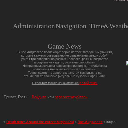
Administration
Navigation
Time&Weathe
Game News
-В Лос-Анджелесе происходит серия из трех загадочных убийств,
которые кажутся совершенно не связанными между собой:
убиты три совершенно разных человека, разных возрастов
и социальных групп, разными способами.
Но при внимательном рассмотрении видно, что убийства
наполнены тайными знаками и символами.
Трупы находят в запертых изнутри комнатах, а на
стенах висят японские ритуальные куколки Вара Нингё.
С квестом можно ознакомиться
в этой теме.
Привет, Гость!
Войдите
или
зарегистрируйтесь
.
»
Death note: Around the corner begins Rai
»
Лос-Анджелес
»
Кафе