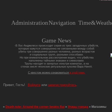
Administration
Navigation
Time&Weathe
Game News
-В Лос-Анджелесе происходит серия из трех загадочных убийств,
которые кажутся совершенно не связанными между собой:
убиты три совершенно разных человека, разных возрастов
и социальных групп, разными способами.
Но при внимательном рассмотрении видно, что убийства
наполнены тайными знаками и символами.
Трупы находят в запертых изнутри комнатах, а на
стенах висят японские ритуальные куколки Вара Нингё.
С квестом можно ознакомиться
в этой теме.
Привет, Гость!
Войдите
или
зарегистрируйтесь
.
»
Death note: Around the corner begins Rai
»
Улицы города
»
Магазины