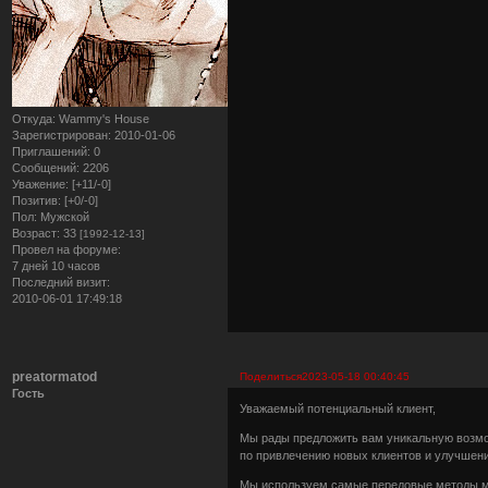
Откуда:
Wammy's House
Зарегистрирован
: 2010-01-06
Приглашений:
0
Сообщений:
2206
Уважение:
[+11/-0]
Позитив:
[+0/-0]
Пол:
Мужской
Возраст:
33
[1992-12-13]
Провел на форуме:
7 дней 10 часов
Последний визит:
2010-06-01 17:49:18
preatormatod
Поделиться
2023-05-18 00:40:45
Гость
Уважаемый потенциальный клиент,
Мы рады предложить вам уникальную возмо
по привлечению новых клиентов и улучше
Мы используем самые передовые методы ма