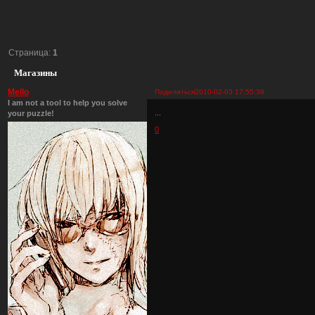
Страница:
1
Магазины
Mello
Поделиться
2010-02-03 17:55:38
I am not a tool to help you solve
...
your puzzle!
0