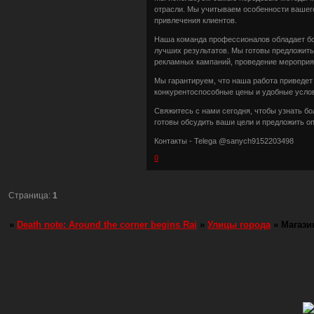
отрасли. Мы учитываем особенности вашего
привлечения клиентов.
Наша команда профессионалов обладает б
лучших результатов. Мы готовы предложить
рекламных кампаний, проведение мероприят
Мы гарантируем, что наша работа приведет
конкурентоспособные цены и удобные усло
Свяжитесь с нами сегодня, чтобы узнать б
готовы обсудить ваши цели и предложить о
Контакты - Telega @sanych9152203498
0
Страница:
1
»
Death note: Around the corner begins Rai
»
Улицы города
»
Магаз