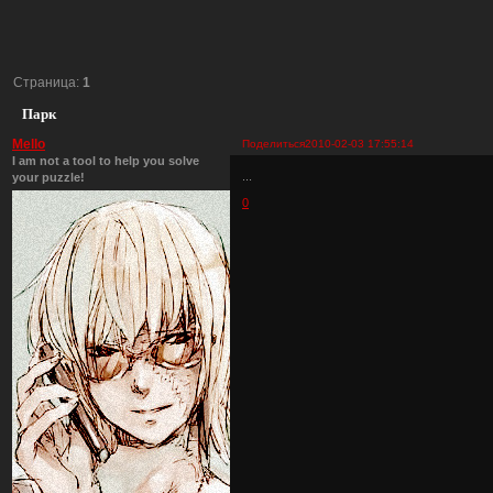
Страница:
1
Парк
Mello
Поделиться
2010-02-03 17:55:14
I am not a tool to help you solve
...
your puzzle!
0