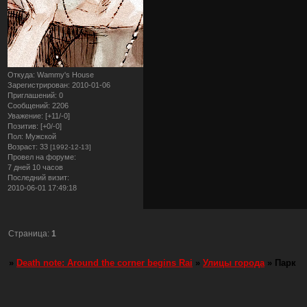
Откуда:
Wammy's House
Зарегистрирован
: 2010-01-06
Приглашений:
0
Сообщений:
2206
Уважение:
[+11/-0]
Позитив:
[+0/-0]
Пол:
Мужской
Возраст:
33
[1992-12-13]
Провел на форуме:
7 дней 10 часов
Последний визит:
2010-06-01 17:49:18
Страница:
1
»
Death note: Around the corner begins Rai
»
Улицы города
»
Парк