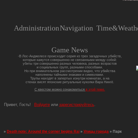
Administration
Navigation
Time&Weathe
Game News
-В Лос-Анджелесе происходит серия из трех загадочных убийств,
которые кажутся совершенно не связанными между собой:
убиты три совершенно разных человека, разных возрастов
и социальных групп, разными способами.
Но при внимательном рассмотрении видно, что убийства
наполнены тайными знаками и символами.
Трупы находят в запертых изнутри комнатах, а на
стенах висят японские ритуальные куколки Вара Нингё.
С квестом можно ознакомиться
в этой теме.
Привет, Гость!
Войдите
или
зарегистрируйтесь
.
»
Death note: Around the corner begins Rai
»
Улицы города
»
Парк