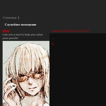
Страница:
1
Служебное помещение
Mello
Поделиться
2010-02-03 17:53:42
I am not a tool to help you solve
...
your puzzle!
0