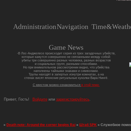
Administration
Navigation
Time&Weathe
Game News
-В Лос-Анджелесе происходит серия из трех загадочных убийств,
которые кажутся совершенно не связанными между собой:
убиты три совершенно разных человека, разных возрастов
и социальных групп, разными способами.
Но при внимательном рассмотрении видно, что убийства
наполнены тайными знаками и символами.
Трупы находят в запертых изнутри комнатах, а на
стенах висят японские ритуальные куколки Вара Нингё.
С квестом можно ознакомиться
в этой теме.
Привет, Гость!
Войдите
или
зарегистрируйтесь
.
»
Death note: Around the corner begins Rai
»
Штаб SPK
»
Служебное поме