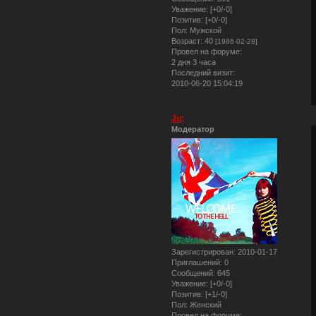
Уважение:
[+0/-0]
Позитив:
[+0/-0]
Пол:
Мужской
Возраст:
40
[1986-02-28]
Провел на форуме:
2 дня 3 часа
Последний визит:
2010-06-20 15:04:19
Ju;
Модератор
Зарегистрирован
: 2010-01-17
Приглашений:
0
Сообщений:
645
Уважение:
[+0/-0]
Позитив:
[+1/-0]
Пол:
Женский
Провел на форуме: