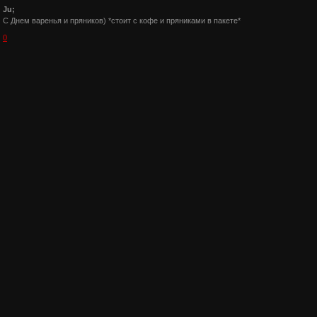
Ju;
С Днем варенья и пряников) *стоит с кофе и пряниками в пакете*
0