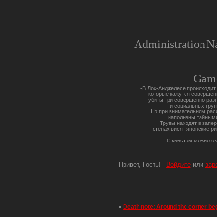
Administration
Na
Gam
-В Лос-Анджелесе происходит 
которые кажутся совершен
убиты три совершенно разн
и социальных груп
Но при внимательном расс
наполнены тайными
Трупы находят в запер
стенах висят японские ри
С квестом можно о
Привет, Гость!
Войдите
или
зар
»
Death note: Around the corner be