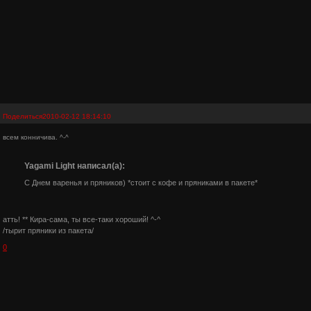
Поделиться
2010-02-12 18:14:10
всем конничива. ^-^
Yagami Light написал(а):
С Днем варенья и пряников) *стоит с кофе и пряниками в пакете*
атть! ** Кира-сама, ты все-таки хороший! ^-^
/тырит пряники из пакета/
0