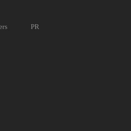
ers
PR