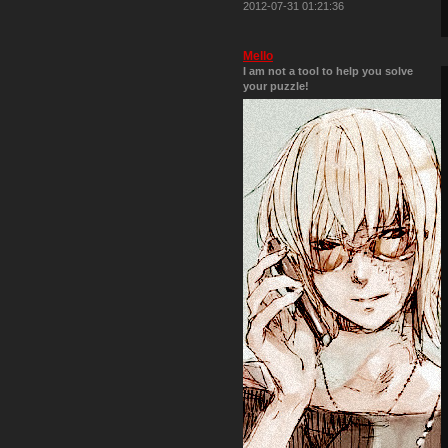
2012-07-31 01:21:36
Mello
I am not a tool to help you solve
your puzzle!