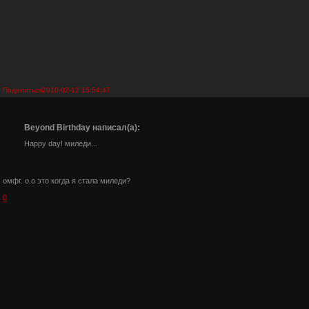
Поделиться
2010-02-12 15:54:47
Beyond Birthday написал(а):
Happy day! миледи...
омфг. о.о это когда я стала миледи?
0