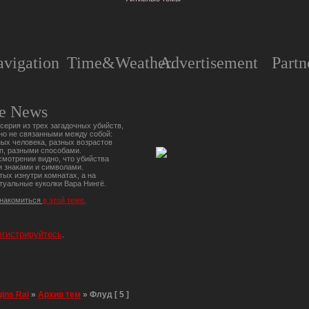
vigation
Time&Weather.
Advertisement
Partn
e News
серия из трех загадочных убийств,
но не связанными между собой:
ых человека, разных возрастов
п, разными способами.
мотрении видно, что убийства
 знаками и символами.
тых изнутри комнатах, а на
туальные куколки Вара Нингё.
знакомиться
в этой теме.
егистрируйтесь
.
gins Rai
»
Архив тем
»
Флуд [ 5 ]