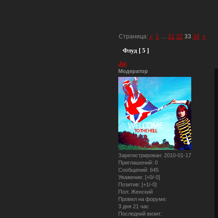
Страница:
«
1
…
31
32
33
34
»
Флуд [ 5 ]
Ju;
Модератор
Зарегистрирован
: 2010-01-17
Приглашений:
0
Сообщений:
645
Уважение:
[+0/-0]
Позитив:
[+1/-0]
Пол:
Женский
Провел на форуме:
3 дня 21 час
Последний визит: