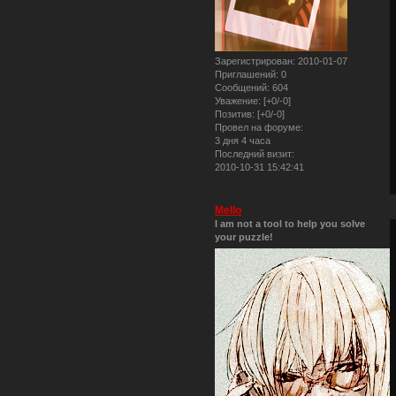
Зарегистрирован
: 2010-01-07
Приглашений:
0
Сообщений:
604
Уважение:
[+0/-0]
Позитив:
[+0/-0]
Провел на форуме:
3 дня 4 часа
Последний визит:
2010-10-31 15:42:41
Mello
I am not a tool to help you solve
your puzzle!