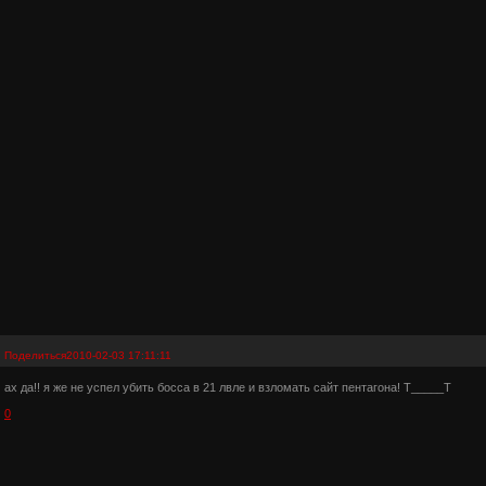
Поделиться
2010-02-03 17:11:11
ах да!! я же не успел убить босса в 21 лвле и взломать сайт пентагона! Т_____Т
0