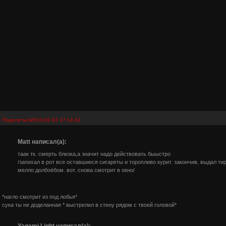
Поделиться
2010-02-03 17:14:42
Matt написал(а):
таак тк. смерть близка,а значит надо действовать быыстро
/запихал в рот все оставшиеся сигареты и торопливо курит. закончив, выдал тир
мелло долбоёбом. вот. снова смотрит в окно/
*нагло смотрит из под лобья*
сука ты не доделанная * выстрелил в стену рядом с твоей головой*
Yagami Light написал(а):