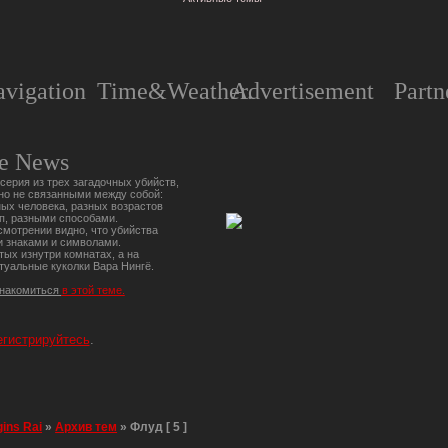
vigation
Time&Weather.
Advertisement
Partn
e News
серия из трех загадочных убийств,
но не связанными между собой:
ых человека, разных возрастов
п, разными способами.
мотрении видно, что убийства
 знаками и символами.
тых изнутри комнатах, а на
туальные куколки Вара Нингё.
знакомиться
в этой теме.
егистрируйтесь
.
gins Rai
»
Архив тем
»
Флуд [ 5 ]