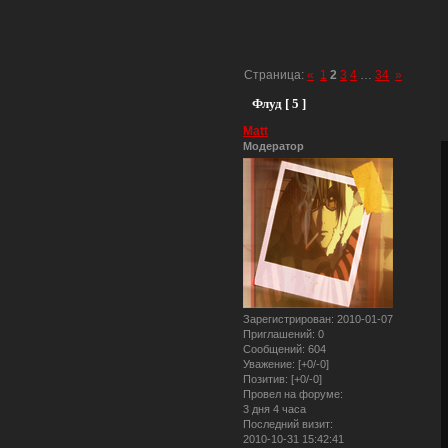
Страница:
«
1
2
3
4
…
34
»
Флуд [ 5 ]
Matt
Модератор
Зарегистрирован
: 2010-01-07
Приглашений:
0
Сообщений:
604
Уважение:
[+0/-0]
Позитив:
[+0/-0]
Провел на форуме:
3 дня 4 часа
Последний визит:
2010-10-31 15:42:41