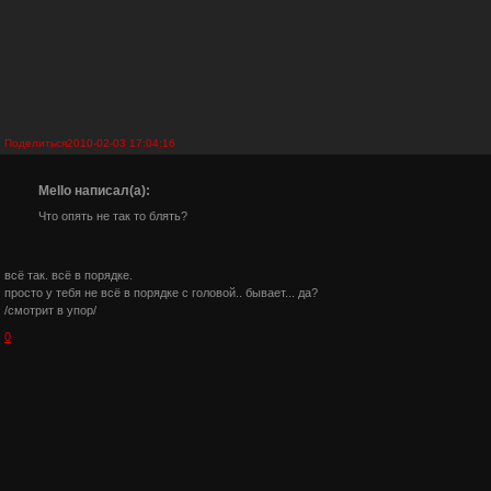
Поделиться
2010-02-03 17:04:16
Mello написал(а):
Что опять не так то блять?
всё так. всё в порядке.
просто у тебя не всё в порядке с головой.. бывает... да?
/смотрит в упор/
0