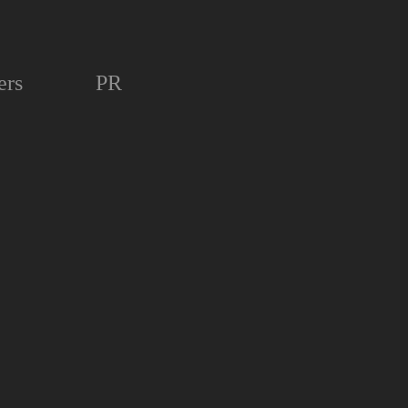
ers
PR