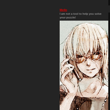
Mello
I am not a tool to help you solve
your puzzle!