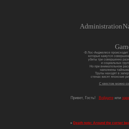
Administration
Na
Gam
-В Лос-Анджелесе происходит 
которые кажутся совершен
убиты три совершенно разн
и социальных груп
Но при внимательном расс
наполнены тайными
Трупы находят в запер
стенах висят японские ри
С квестом можно о
Привет, Гость!
Войдите
или
зар
»
Death note: Around the corner be