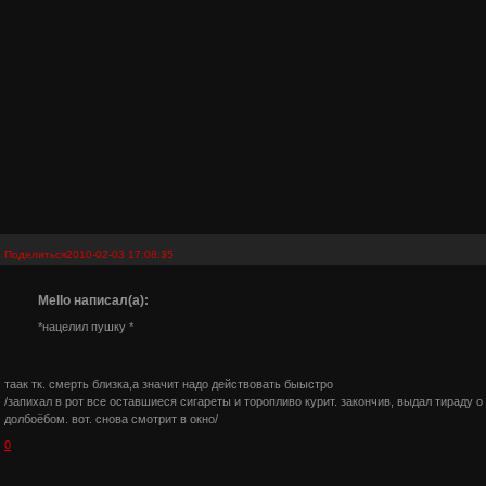
Поделиться
2010-02-03 17:08:35
Mello написал(а):
*нацелил пушку *
таак тк. смерть близка,а значит надо действовать быыстро
/запихал в рот все оставшиеся сигареты и торопливо курит. закончив, выдал тираду о
долбоёбом. вот. снова смотрит в окно/
0