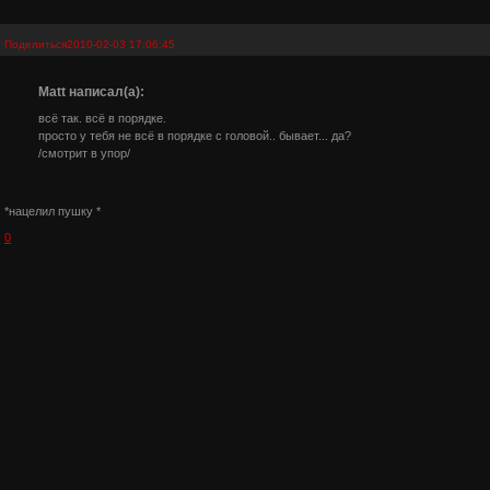
Поделиться
2010-02-03 17:06:45
Matt написал(а):
всё так. всё в порядке.
просто у тебя не всё в порядке с головой.. бывает... да?
/смотрит в упор/
*нацелил пушку *
0