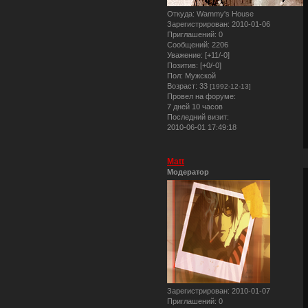
Откуда:
Wammy's House
Зарегистрирован
: 2010-01-06
Приглашений:
0
Сообщений:
2206
Уважение:
[+11/-0]
Позитив:
[+0/-0]
Пол:
Мужской
Возраст:
33
[1992-12-13]
Провел на форуме:
7 дней 10 часов
Последний визит:
2010-06-01 17:49:18
Matt
Модератор
Зарегистрирован
: 2010-01-07
Приглашений:
0