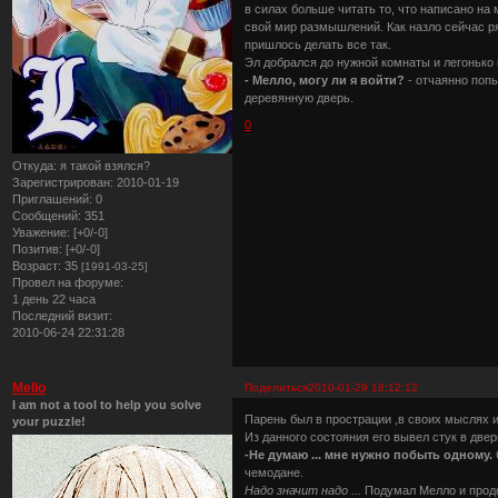
в силах больше читать то, что написано на 
свой мир размышлений. Как назло сейчас ря
пришлось делать все так.
Эл добрался до нужной комнаты и легонько 
- Мелло, могу ли я войти?
- отчаянно попы
деревянную дверь.
0
Откуда:
я такой взялся?
Зарегистрирован
: 2010-01-19
Приглашений:
0
Сообщений:
351
Уважение:
[+0/-0]
Позитив:
[+0/-0]
Возраст:
35
[1991-03-25]
Провел на форуме:
1 день 22 часа
Последний визит:
2010-06-24 22:31:28
Mello
Поделиться
2010-01-29 18:12:12
I am not a tool to help you solve
Парень был в прострации ,в своих мыслях 
your puzzle!
Из данного состояния его вывел стук в дверь
-Не думаю ... мне нужно побыть одному.
чемодане.
Надо значит надо ...
Подумал Мелло и прод