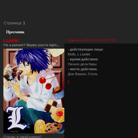
Страница:
1
Преемник
L Lawliet
Поделиться
2010-01-28 18:57:10
I'm a pervert? Maybe you're right...
- действующие лица:
Mello, L Lawliet
- время действия:
Начало дела Киры
- место действия.
Дом Вамми, Отель
0
Откуда:
я такой взялся?