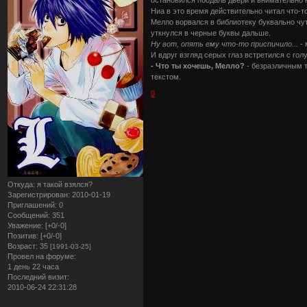
остановился поодаль двери и внимательно 
Ниа в это время действительно читал что-
Мелло ворвался в библиотеку буквально чут
уткнулся в черные буквы дальше.
Ну вот, опять ему что-то приспичило...
- 
И вдруг взгляд серых глаз встретился с го
- Что ты хочешь, Мелло?
- безразличным т
текстом.
0
Откуда:
я такой взялся?
Зарегистрирован
: 2010-01-19
Приглашений:
0
Сообщений:
351
Уважение:
[+0/-0]
Позитив:
[+0/-0]
Возраст:
35
[1991-03-25]
Провел на форуме:
1 день 22 часа
Последний визит:
2010-06-24 22:31:28