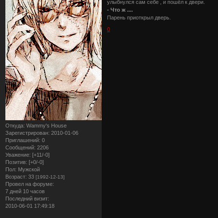
улыбнулся сам себе , и пошёл к двери.
- Что ж ....
Парень приоткрыл дверь.
0
Откуда:
Wammy's House
Зарегистрирован
: 2010-01-06
Приглашений:
0
Сообщений:
2206
Уважение:
[+11/-0]
Позитив:
[+0/-0]
Пол:
Мужской
Возраст:
33
[1992-12-13]
Провел на форуме:
7 дней 10 часов
Последний визит:
2010-06-01 17:49:18