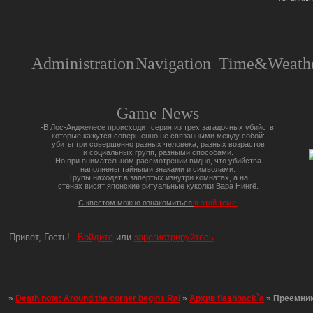
Administration
Navigation
Time&Weathe
Game News
-В Лос-Анджелесе происходит серия из трех загадочных убийств,
которые кажутся совершенно не связанными между собой:
убиты три совершенно разных человека, разных возрастов
и социальных групп, разными способами.
Но при внимательном рассмотрении видно, что убийства
наполнены тайными знаками и символами.
Трупы находят в запертых изнутри комнатах, а на
стенах висят японские ритуальные куколки Вара Нингё.
С квестом можно ознакомиться
в этой теме.
Привет, Гость!
Войдите
или
зарегистрируйтесь
.
»
Death note: Around the corner begins Rai
»
Архив flashback`a
»
Преемни