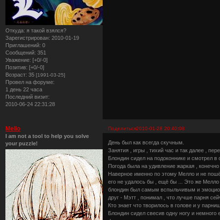
Откуда:
я такой взялся?
Зарегистрирован
: 2010-01-19
Приглашений:
0
Сообщений:
351
Уважение:
[+0/-0]
Позитив:
[+0/-0]
Возраст:
35
[1991-03-25]
Провел на форуме:
1 день 22 часа
Последний визит:
2010-06-24 22:31:28
Mello
Поделиться
2010-01-28 20:40:08
I am not a tool to help you solve
День был как всегда скучным.
your puzzle!
Занятия , игры , тихий час и так далее , пе
Блондин сидел на подоконнике и смотрел в о
Погода была на удивление жаркая , конечно 
Наверное именно по этому Мелло и не пошёл 
его не удалось бы , ещё бы ... Это же Мелло
блондин был самым вспыльчивым и эмоциона
друг - Мэтт , понимал , что лучше парня сей
Кто знает что творилось в голове и у парни
Блондин сидел свесив одну ногу и немного е