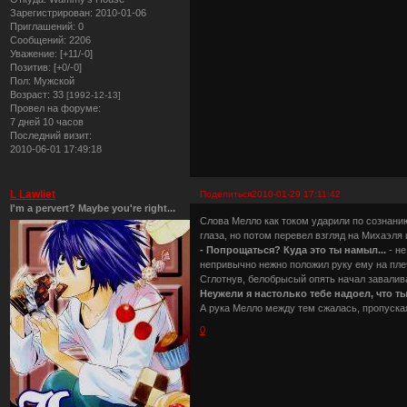
Зарегистрирован
: 2010-01-06
Приглашений:
0
Сообщений:
2206
Уважение:
[+11/-0]
Позитив:
[+0/-0]
Пол:
Мужской
Возраст:
33
[1992-12-13]
Провел на форуме:
7 дней 10 часов
Последний визит:
2010-06-01 17:49:18
L Lawliet
Поделиться
2010-01-29 17:11:42
I'm a pervert? Maybe you're right...
Слова Мелло как током ударили по сознани
глаза, но потом перевел взгляд на Михаэля 
- Попрощаться? Куда это ты намыл...
- не
непривычно нежно положил руку ему на плеч
Сглотнув, белобрысый опять начал завалив
Неужели я настолько тебе надоел, что т
А рука Мелло между тем сжалась, пропуская 
0