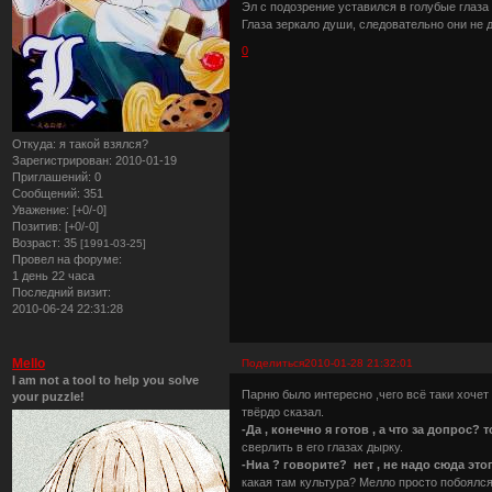
Эл с подозрение уставился в голубые глаза
Глаза зеркало души, следовательно они не 
0
Откуда:
я такой взялся?
Зарегистрирован
: 2010-01-19
Приглашений:
0
Сообщений:
351
Уважение:
[+0/-0]
Позитив:
[+0/-0]
Возраст:
35
[1991-03-25]
Провел на форуме:
1 день 22 часа
Последний визит:
2010-06-24 22:31:28
Mello
Поделиться
2010-01-28 21:32:01
I am not a tool to help you solve
Парню было интересно ,чего всё таки хочет
your puzzle!
твёрдо сказал.
-Да , конечно я готов , а что за допрос? 
сверлить в его глазах дырку.
-Ниа ? говорите? нет , не надо сюда этог
какая там культура? Мелло просто побоялся 