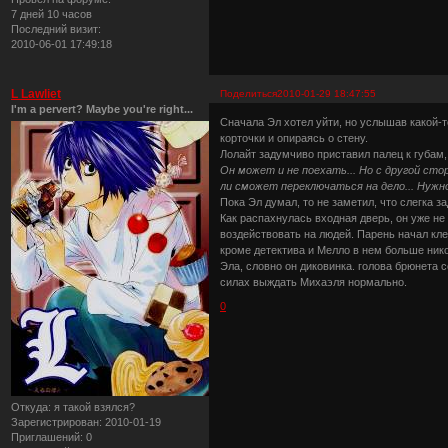
7 дней 10 часов
Последний визит:
2010-06-01 17:49:18
L Lawliet
Поделиться
2010-01-29 18:47:55
I'm a pervert? Maybe you're right...
Сначала Эл хотел уйти, но услышав какой-
корточки и опираясь о стену.
Лолайт задумчиво приставил палец к губам,
Он может и не поехать... Но с другой ст
ли сможет переключаться на дело... Нужно
Пока Эл думал, то не заметил, что слегка з
Как распахнулась входная дверь, он уже не
воздействовать на людей. Парень начал кле
кроме детектива и Мелло в нем больше нико
Эла, словно он диковинка. голова брюнета с
силах выждать Михаэля нормально.
0
Откуда:
я такой взялся?
Зарегистрирован
: 2010-01-19
Приглашений:
0