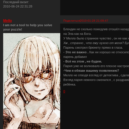
Последний визит:
2010-06-24 22:31:28
Mello
Поделиться
2010-01-28 21:09:47
I am not a tool to help you solve
Блондин не сколько помедлив отошёл назад 
your puzzle!
на Эла как на Бога.
У Мелло было странное чувство , он не как н
Хм , странно , что ему нужно от меня? Буд
Парень смотрел брюнету прямо в глаза.
- Это не важно .
Как ни хорошо не относилс
парень добавил
- Всё на этом , не будем.
Парня уже не волновало его плохое настрое
-Чем я обязан вашему появлению?
Мелло не отводя взгляд от детектива , сдел
Взгляд парня немного сменился , с раздраж
ребёнка.
0