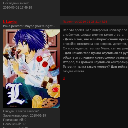
Последний визит:
2010-06-01 17:49:18
L Lawliet
Поделиться
2010-01-28 21:44:58
I'm a pervert? Maybe you're right...
Все это время Эл с интересом наблюдал за 
улыбнулся, ожидая именно такого ответа.
- Дело в том, что я выбираю своим пре
спокойно ответил на все вопросы детектив,
Он проследил за тем, как Мелло сел напрот
- Для начала тебе нужно отучиться от ру
общаться с людьми совершенно разными
Второе, ты должен научиться контролиро
Готов ли ты на такую жертву? Для тебя эт
ожидая ответа.
0
Откуда:
я такой взялся?
Зарегистрирован
: 2010-01-19
Приглашений:
0
Сообщений:
351