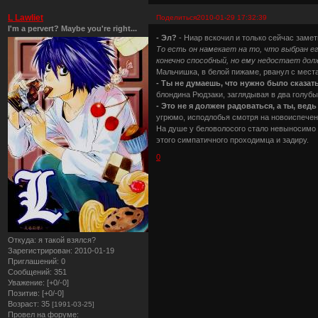
L Lawliet
Поделиться
2010-01-29 17:32:39
I'm a pervert? Maybe you're right...
- Эл?
- Ниар вскочил и только сейчас замет
То есть он намекает на то, что выбран 
конечно способный, но ему недостает дол
Мальчишка, в белой пижаме, рванул с места 
- Ты не думаешь, что нужно было сказат
блондина Рюдзаки, заглядывая в два голубы
- Это не я должен радоваться, а ты, ведь
угрюмо, исподлобья смотря на новоиспечен
На душе у беловолосого стало невыносимо т
этого симпатичного проходимца и задиру.
0
Откуда:
я такой взялся?
Зарегистрирован
: 2010-01-19
Приглашений:
0
Сообщений:
351
Уважение:
[+0/-0]
Позитив:
[+0/-0]
Возраст:
35
[1991-03-25]
Провел на форуме: