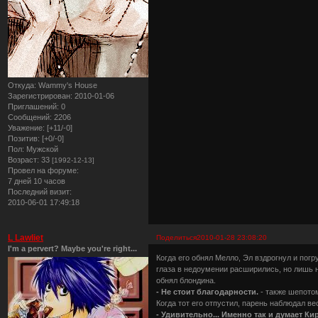
Откуда:
Wammy's House
Зарегистрирован
: 2010-01-06
Приглашений:
0
Сообщений:
2206
Уважение:
[+11/-0]
Позитив:
[+0/-0]
Пол:
Мужской
Возраст:
33
[1992-12-13]
Провел на форуме:
7 дней 10 часов
Последний визит:
2010-06-01 17:49:18
L Lawliet
Поделиться
2010-01-28 23:08:20
I'm a pervert? Maybe you're right...
Когда его обнял Мелло, Эл вздрогнул и пог
глаза в недоумении расширились, но лишь н
обнял блондина.
- Не стоит благодарности.
- также шепото
Когда тот его отпустил, парень наблюдал в
- Удивительно... Именно так и думает Ки