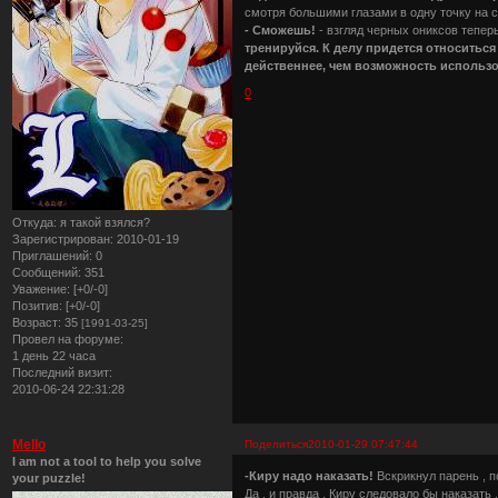
смотря большими глазами в одну точку на с
- Сможешь!
- взгляд черных ониксов тепер
тренируйся. К делу придется относиться
действеннее, чем возможность использо
0
Откуда:
я такой взялся?
Зарегистрирован
: 2010-01-19
Приглашений:
0
Сообщений:
351
Уважение:
[+0/-0]
Позитив:
[+0/-0]
Возраст:
35
[1991-03-25]
Провел на форуме:
1 день 22 часа
Последний визит:
2010-06-24 22:31:28
Mello
Поделиться
2010-01-29 07:47:44
I am not a tool to help you solve
-Киру надо наказать!
Вскрикнул парень , п
your puzzle!
Да , и правда , Киру следовало бы наказать 