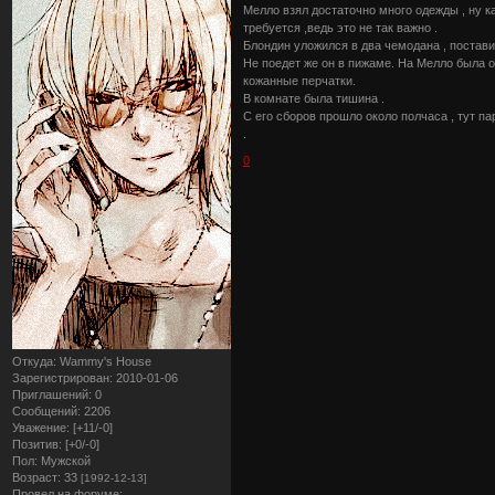
Мелло взял достаточно много одежды , ну ка
требуется ,ведь это не так важно .
Блондин уложился в два чемодана , поставил
Не поедет же он в пижаме. На Мелло была о
кожанные перчатки.
В комнате была тишина .
С его сборов прошло около полчаса , тут па
.
0
Откуда:
Wammy's House
Зарегистрирован
: 2010-01-06
Приглашений:
0
Сообщений:
2206
Уважение:
[+11/-0]
Позитив:
[+0/-0]
Пол:
Мужской
Возраст:
33
[1992-12-13]
Провел на форуме: