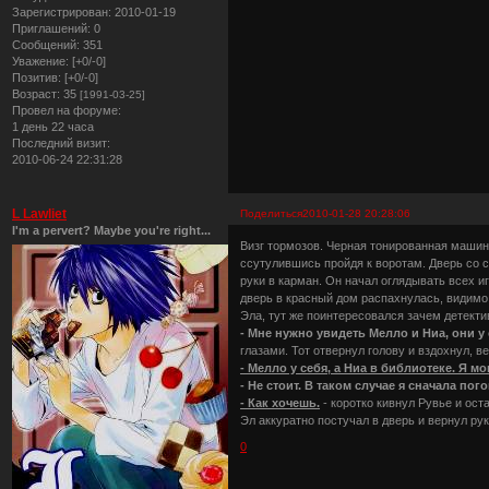
Зарегистрирован
: 2010-01-19
Приглашений:
0
Сообщений:
351
Уважение:
[+0/-0]
Позитив:
[+0/-0]
Возраст:
35
[1991-03-25]
Провел на форуме:
1 день 22 часа
Последний визит:
2010-06-24 22:31:28
L Lawliet
Поделиться
2010-01-28 20:28:06
I'm a pervert? Maybe you're right...
Визг тормозов. Черная тонированная машин
ссутулившись пройдя к воротам. Дверь со 
руки в карман. Он начал оглядывать всех и
дверь в красный дом распахнулась, видимо 
Эла, тут же поинтересовался зачем детекти
- Мне нужно увидеть Мелло и Ниа, они у
глазами. Тот отвернул голову и вздохнул, в
- Мелло у себя, а Ниа в библиотеке. Я мо
- Не стоит. В таком случае я сначала по
- Как хочешь.
- коротко кивнул Рувье и ост
Эл аккуратно постучал в дверь и вернул рук
0