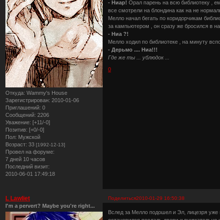
- Ниар!
Орал парень на всю библиотеку , е
все смотрели на блондина как на не нормаль
Мелло начал бегать по коридорчикам библио
за кампьютером , он сразу же бросился в н
- Ниа ?!
Мелло ходил по библиотеке , на минуту всп
- Дерьмо .... Ниа!!!
Где же ты ... ублюдок ...
0
Откуда:
Wammy's House
Зарегистрирован
: 2010-01-06
Приглашений:
0
Сообщений:
2206
Уважение:
[+11/-0]
Позитив:
[+0/-0]
Пол:
Мужской
Возраст:
33
[1992-12-13]
Провел на форуме:
7 дней 10 часов
Последний визит:
2010-06-01 17:49:18
L Lawliet
Поделиться
2010-01-29 16:50:38
I'm a pervert? Maybe you're right...
Вслед за Мелло подошел и Эл, лицезря уже 