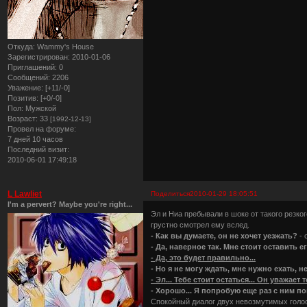
Откуда:
Wammy's House
Зарегистрирован
: 2010-01-06
Приглашений:
0
Сообщений:
2206
Уважение:
[+11/-0]
Позитив:
[+0/-0]
Пол:
Мужской
Возраст:
33
[1992-12-13]
Провел на форуме:
7 дней 10 часов
Последний визит:
2010-06-01 17:49:18
L Lawliet
Поделиться
2010-01-29 18:05:51
I'm a pervert? Maybe you're right...
Эл и Ниа пребывали в шоке от такого резко
грустно смотрел ему вслед.
- Как вы думаете, он не хочет уезжать?
- 
- Да, наверное так. Мне стоит оставить ег
- Да, это будет правильно...
- Но я не могу ждать, мне нужно ехать, не
- Эл... Тебе стоит остаться... Он уважает
- Хорошо... Я попробую еще раз с ним по
Спокойный диалог двух невозмутимых голосо