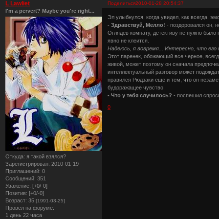
L Lawliet
Поделиться
2010-01-28 20:54:37
I'm a pervert? Maybe you're right...
Эл улыбнулся, когда увидел, как всегда, э
- Здравствуй, Мелло!
- поздоровался он, н
Оглядев комнату, детективу не нужно было 
явно не клеится.
Надеюсь, я вовремя... Интересно, что его
Этот паренек, обожающий все черное, всегд
живой, может поэтому он сначала предпочел
интеллектуальный разговор может подождат
нравился Рюдзаки еще и тем, что он незаме
будоражащее чувство.
- Что у тебя случилось?
- поспешил спроси
0
Откуда:
я такой взялся?
Зарегистрирован
: 2010-01-19
Приглашений:
0
Сообщений:
351
Уважение:
[+0/-0]
Позитив:
[+0/-0]
Возраст:
35
[1991-03-25]
Провел на форуме:
1 день 22 часа