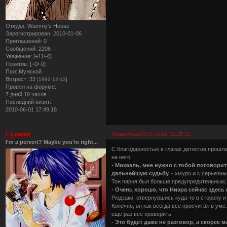
Откуда:
Wammy's House
Зарегистрирован
: 2010-01-06
Приглашений:
0
Сообщений:
2206
Уважение:
[+11/-0]
Позитив:
[+0/-0]
Пол:
Мужской
Возраст:
33
[1992-12-13]
Провел на форуме:
7 дней 10 часов
Последний визит:
2010-06-01 17:49:18
L Lawliet
Поделиться
2010-01-28 21:25:31
I'm a pervert? Maybe you're right...
С благодарностью в глазах детектив прошле
на него.
- Михаэль, мне нужно с тобой поговорит
дальнейшую судьбу.
- хмуро и с серьезны
Тон парня был больше предупредительным, 
- Очень хорошо, что Ниара сейчас здесь 
Рюдзаки, отвернувшись куда-то в сторону и 
Конечно, он как всегда все просчитал в ум
еще раз все проверить.
- Это будет даже не разговор, а скорее