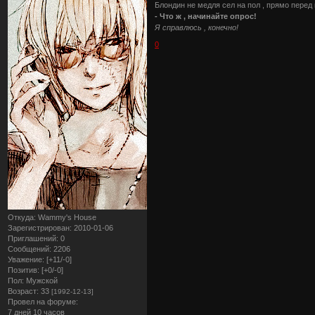
Блондин не медля сел на пол , прямо перед 
- Что ж , начинайте опрос!
Я справлюсь , конечно!
0
Откуда:
Wammy's House
Зарегистрирован
: 2010-01-06
Приглашений:
0
Сообщений:
2206
Уважение:
[+11/-0]
Позитив:
[+0/-0]
Пол:
Мужской
Возраст:
33
[1992-12-13]
Провел на форуме:
7 дней 10 часов