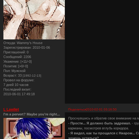
Откуда:
Wammy's House
Зарегистрирован
: 2010-01-06
Приглашений:
0
Сообщений:
2206
Уважение:
[+11/-0]
Позитив:
[+0/-0]
Пол:
Мужской
Возраст:
33
[1992-12-13]
Провел на форуме:
7 дней 10 часов
Последний визит:
2010-06-01 17:49:18
L Lawliet
Поделиться
2010-02-01 03:16:50
I'm a pervert? Maybe you're right...
Проснувшись и обратив свое внимание на ма
- Прости... Я должно быть задремал.
- гр
карманы, посмотрев вглубь коридора.
- Я видел, как ты прощался с Ниаром...
хочешь остаться?