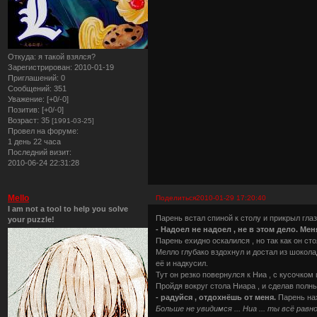
Откуда:
я такой взялся?
Зарегистрирован
: 2010-01-19
Приглашений:
0
Сообщений:
351
Уважение:
[+0/-0]
Позитив:
[+0/-0]
Возраст:
35
[1991-03-25]
Провел на форуме:
1 день 22 часа
Последний визит:
2010-06-24 22:31:28
Mello
Поделиться
2010-01-29 17:20:40
I am not a tool to help you solve
Парень встал спиной к столу и прикрыл глаз
your puzzle!
- Надоел не надоел , не в этом дело. Меня
Парень ехидно оскалился , но так как он сто
Мелло глубако вздохнул и достал из шокола
её и надкусил.
Тут он резко повернулся к Ниа , с кусочком
Пройдя вокруг стола Ниара , и сделав полны
- радуйся , отдохнёшь от меня.
Парень на
Больше не увидимся ... Ниа ... ты всё рав