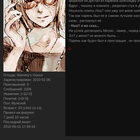
фыркнув он достал из кармана шоколадку и 
Вдруг , тишину в комнате , разрезал стук в 
Неужели опять Ниа? что ему от меня над
Так как парень был не в самом лучшем наст
силы , распахнул её.
- Ниа!! я же сказ...
Не успев договорить Мелло , замер , перед 
Эл? у меня? не может быть ...
Парень как будто был в прострации , он про
0
Откуда:
Wammy's House
Зарегистрирован
: 2010-01-06
Приглашений:
0
Сообщений:
2206
Уважение:
[+11/-0]
Позитив:
[+0/-0]
Пол:
Мужской
Возраст:
33
[1992-12-13]
Провел на форуме:
7 дней 10 часов
Последний визит:
2010-06-01 17:49:18