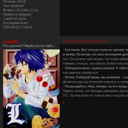
Позитив:
[+0/-0]
Пол:
Мужской
Возраст:
33
[1992-12-13]
Провел на форуме:
7 дней 10 часов
Последний визит:
2010-06-01 17:49:18
L Lawliet
Поделиться
2010-01-29 13:51:07
I'm a pervert? Maybe you're right...
- Согласен. Вот только пока не хватает 
и хитер. Полагаю, это мое последнее дело
пол. Он нутром чувствовал, что когда-нибуд
Надеюсь только, что Мелло будет поосто
- Обещания мало, нужны усилия. У тебя 
еле заметно улыбнулся.
- Почти. Собирай вещи, мы уезжаем.
- ко
Детектив еще раз осмотрел комнату, а зате
- Попрощайся с Ниа, теперь ты его вряд л
Парень понял, что блондин наверняка захоч
П.С. За Ниа если что тоже я могу отыграть 
0