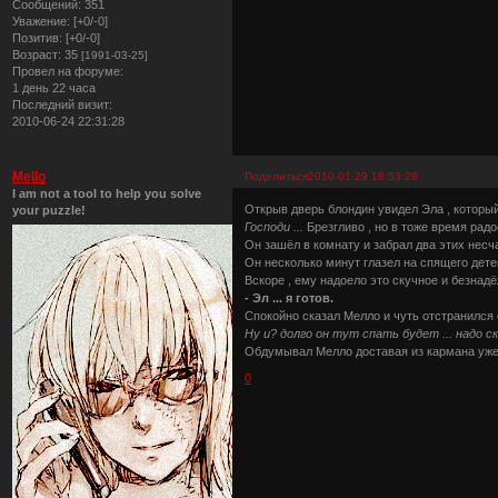
Сообщений:
351
Уважение:
[+0/-0]
Позитив:
[+0/-0]
Возраст:
35
[1991-03-25]
Провел на форуме:
1 день 22 часа
Последний визит:
2010-06-24 22:31:28
Mello
Поделиться
2010-01-29 18:53:28
I am not a tool to help you solve
Открыв дверь блондин увидел Эла , который
your puzzle!
Господи ...
Брезгливо , но в тоже время рад
Он зашёл в комнату и забрал два этих несч
Он несколько минут глазел на спящего дете
Вскоре , ему надоело это скучное и безнадё
- Эл ... я готов.
Спокойно сказал Мелло и чуть отстранился 
Ну и? долго он тут спать будет ... надо с
Обдумывал Мелло доставая из кармана уже о
0