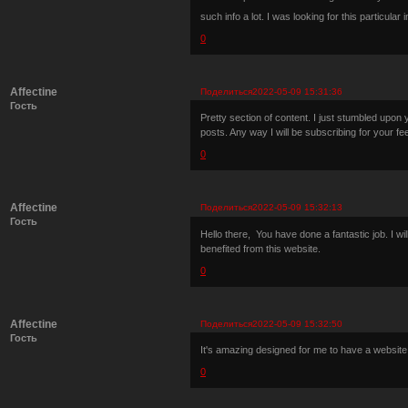
such info a lot. I was looking for this particula
0
Affectine
Поделиться
2022-05-09 15:31:36
Гость
Pretty section of content. I just stumbled upon 
posts. Any way I will be subscribing for your fe
0
Affectine
Поделиться
2022-05-09 15:32:13
Гость
Hello there, You have done a fantastic job. I wil
benefited from this website.
0
Affectine
Поделиться
2022-05-09 15:32:50
Гость
It's amazing designed for me to have a website
0