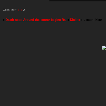
Страница:
«
1
2
»
Death note: Around the corner begins Rai
»
Dislike
»
Lester | Near