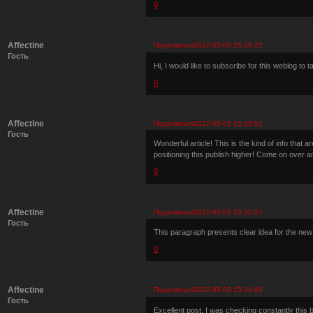
0
Affectine
Поделиться
2022-05-09 15:29:22
Гость
Hi, I would like to subscribe for this weblog to
0
Affectine
Поделиться
2022-05-09 15:29:51
Гость
Wonderful article! This is the kind of info that
positioning this publish higher! Come on over a
0
Affectine
Поделиться
2022-05-09 15:30:27
Гость
This paragraph presents clear idea for the new 
0
Affectine
Поделиться
2022-05-09 15:31:03
Гость
Excellent post. I was checking constantly this b