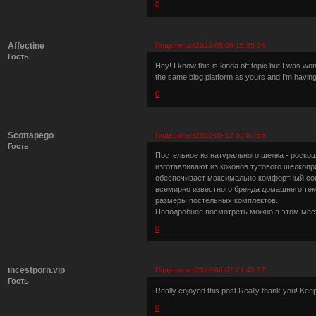
0
Affectine
Поделиться
2022-05-09 15:35:34
Гость
Hey! I know this is kinda off topic but I was w
the same blog platform as yours and I'm having d
0
Scottapego
Поделиться
2022-05-12 03:07:56
Гость
Постельное из натурального шелка - роскош
изготавливают из коконов тутового шелкопр
обеспечивает максимально комфортный сон
всемирно известного бренда домашнего тек
размеры постельных комплектов.
Поподробнее посмотреть можно в этом мес
0
incestporn.vip
Поделиться
2022-06-07 21:46:37
Гость
Really enjoyed this post.Really thank you! Kee
0