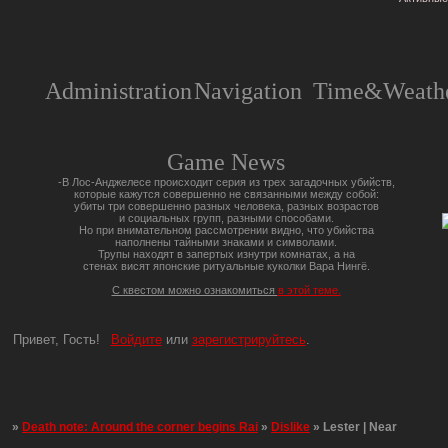
Administration
Navigation
Time&Weathe
Game News
-В Лос-Анджелесе происходит серия из трех загадочных убийств,
которые кажутся совершенно не связанными между собой:
убиты три совершенно разных человека, разных возрастов
и социальных групп, разными способами.
Но при внимательном рассмотрении видно, что убийства
наполнены тайными знаками и символами.
Трупы находят в запертых изнутри комнатах, а на
стенах висят японские ритуальные куколки Вара Нингё.
С квестом можно ознакомиться
в этой теме.
Привет, Гость!
Войдите
или
зарегистрируйтесь
.
»
Death note: Around the corner begins Rai
»
Dislike
»
Lester | Near