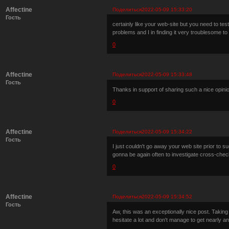
Affectine
Поделиться
2022-05-09 15:33:20
Гость
certainly like your web-site but you need to test
problems and I in finding it very troublesome to 
0
Affectine
Поделиться
2022-05-09 15:33:48
Гость
Thanks in support of sharing such a nice opinion,
0
Affectine
Поделиться
2022-05-09 15:34:22
Гость
I just couldn't go away your web site prior to su
gonna be again often to investigate cross-che
0
Affectine
Поделиться
2022-05-09 15:34:52
Гость
Aw, this was an exceptionally nice post. Taking
hesitate a lot and don't manage to get nearly a