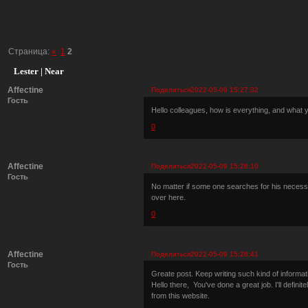
Страница:
«
1
2
Lester | Near
Affectine
Поделиться
2022-05-09 15:27:32
Гость
Hello colleagues, how is everything, and what y
0
Affectine
Поделиться
2022-05-09 15:28:10
Гость
No matter if some one searches for his necessary
over here.
0
Affectine
Поделиться
2022-05-09 15:28:41
Гость
Greate post. Keep writing such kind of informat
Hello there, You've done a great job. I'll defini
from this website.