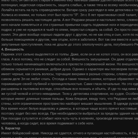
потенциал, недетская серьезность, защита слабых, а также тяга ко всему необычном
Лолайта встать на путь справедливости. Ватари сразу разглядел в нем детектива и т
Холмса из книжки, но только этот был просто "Л". Эл с 8 лет практиковал свой талант
позволялось решать настоящие дела. А вот Рюдзаки решал и настолько легко, словно
него начали появляться и эти странные привычки сидеть поджимая ноги и периодическ
подрос и уже не нуждался в чьей-то опеке, перестал следить за собой. Он просто ска
понял. Эти двое вообще хорошо ладили друг с другом, но не как отец и сын, хотя по н
больше помощником и другом, чем отцом, хотя и заботился. Вот так они вместе и шл
запутанные преступления, пока не дошли до этого злополучного дела, погубившего Рю
4. Внешность
Паренек этот сильно выделяется из толпы. Даже, если он и не хотел этого, он все ра
глаза. А все потому, что не следит за собой. Внешность запущенная. Он даже отдал
только только начинающего включаться в прелести современной жизни. Но внешнос
обликом скрывается ранимая, добрая душа. Однако о характере мы поговорим потом
имеет черные, как смоль волосы, торчащие вихрами в разные стороны, словно детект
самом деле Эл не любит спать. Отсюда и такие темные синяки, которые обрамляют ч
поражающие своей глубиной и проницательностью. Сами глаза печальные. Но это едва
расширены в пытливом взгляде, способным все познать и объять. И где-то над ними 
же густой челкой и оттого невидимые. Тело у детектива спортивное, но худое. Особе
которые имеют длинные тонкие пальцы. Кожа бледная, ввиду того, что Рюдзаки не лю
стены, хотя ограниченное пространство наоборот мешает мышлению. В одежде руков
Все время носит белую водолазку и джинсы, в которые чаще всего прячет костлявые к
поэтому ходит без них всегда. При необходимости выбраться за пределы здания на но
При походке сутулится и сгибает ноги чуть-чуть в коленях, производя впечатление за
человека, а когда сидит, все время поджимает к себе ноги.
5. Характер
Имеет бойцовский нрав. Никогда не сдается, отчего и пугающая настойчивость, я бы 
раним и добр, но этого не показывает, предпочитая скрывать за завесой холодности. 