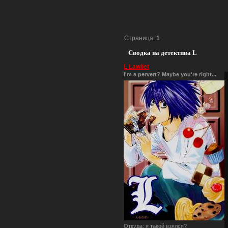
Страница:
1
Сводка на детектива L
L Lawliet
I'm a pervert? Maybe you're right...
Откуда:
я такой взялся?