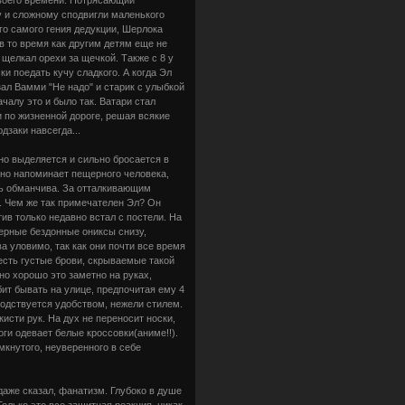
у и сложному сподвигли маленького
ого самого гения дедукции, Шерлока
, в то время как другим детям еще не
 щелкал орехи за щечкой. Также с 8 у
и поедать кучу сладкого. А когда Эл
зал Вамми "Не надо" и старик с улыбкой
ачалу это и было так. Ватари стал
и по жизненной дороге, решая всякие
дзаки навсегда...
вно выделяется и сильно бросается в
енно напоминает пещерного человека,
ть обманчива. За отталкивающим
. Чем же так примечателен Эл? Он
ив только недавно встал с постели. На
ерные бездонные ониксы снизу,
 уловимо, так как они почти все время
есть густые брови, скрываемые такой
нно хорошо это заметно на руках,
бит бывать на улице, предпочитая ему 4
одствуется удобством, нежели стилем.
исти рук. На дух не переносит носки,
ги одевает белые кроссовки(аниме!!).
мкнутого, неуверенного в себе
даже сказал, фанатизм. Глубоко в душе
Только это все защитная реакция, никак