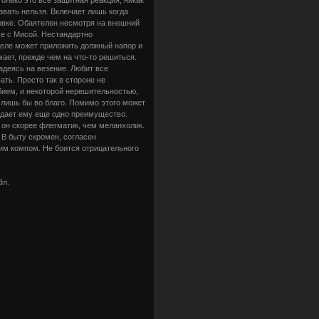
звать нельзя. Включает лишь когда
овке. Обаятелен несмотря на внешний
че с Мисой. Нестандартно
 деле может приложить должный напор и
мает, прежде чем на что-то решиться.
надеясь на везение. Любит все
ать. Просто так в стороне не
бием, и некоторой нерешительностью,
 лишь бы во благо. Помимо этого может
 дает ему еще одно преимущество.
 он скорее флегматик, чем меланхолик.
 В быту скромен, согласен
им компом. Не боится отрицательного
Эл.