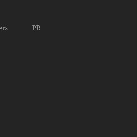
ers
PR