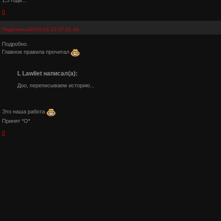
0
Поделиться
2010-01-22 07:51:40
Подробно.
Главное правила прочитал
L Lawliet написал(а):
Доо, переписываем историю...
Это наша работа
Принят *О*
0