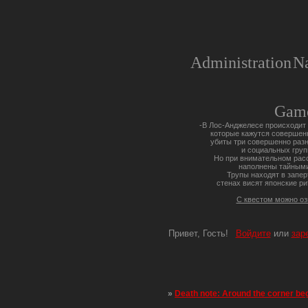
Administration
Na
Gam
-В Лос-Анджелесе происходит 
которые кажутся совершен
убиты три совершенно разн
и социальных груп
Но при внимательном расс
наполнены тайными
Трупы находят в запер
стенах висят японские ри
С квестом можно о
Привет, Гость!
Войдите
или
зар
»
Death note: Around the corner be