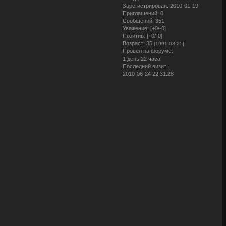
Зарегистрирован
: 2010-01-19
Приглашений:
0
Сообщений:
351
Уважение:
[+0/-0]
Позитив:
[+0/-0]
Возраст:
35
[1991-03-25]
Провел на форуме:
1 день 22 часа
Последний визит:
2010-06-24 22:31:28