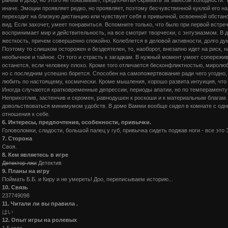
иначе. Эмоции проявляет редко, но проявляет, поэтому бесчувственной куклой его на
переходит на близкую дистанцию или чувствует себя в привычной, освоенной обстан
вид. Если захочет, умеет понравиться. Вспомните только, что было при первой встре
воспринимает мир и действительность, на все смотрит творчески, с энтузиазмом. В
жесткость, причем совершенно спокойно. Колеблется в деловой активности, долго ду
Поэтому то слишком осторожен и бездеятелен, то, наоборот, внезапно идет на риск, 
необычное и тайное. От того и страсть к загадкам. В нужный момент умеет сопережив
останется, если человеку плохо. Кроме того отличается бесконфликтностью, миролю
но с последним успешно борется. Способен на самопожертвование ради чего угодно,
любить по настоящему, космически. Кроме мышления, хорошо развита интуиция, что
Иногда случаются кратковременные депрессии, периоды апатии, но по темпераменту
Неприхотлив, застенчив и скромен, равнодушен к роскоши и к материальным благам.
довольствоваться минимумом удобств. В доме Вамми вообще сидел в комнате с одн
отношения к себе.
6. Интересы, предпочтения, особенности, привычки.
Головоломки, сладости, большой палец у губ, привычка сидеть поджав ноги - все это 
7. Сторона
Своя.
8. Кем являетесь в игре
Детектор лжи
Детектив
9. Планы на игру
Поймать Б.Б. и Киру и не умереть! Доо, переписываем историю...
10. Связь
237749098
11. Читали ли вы правила .
はい
12. Опыт игры на ролевых
1,5 года...