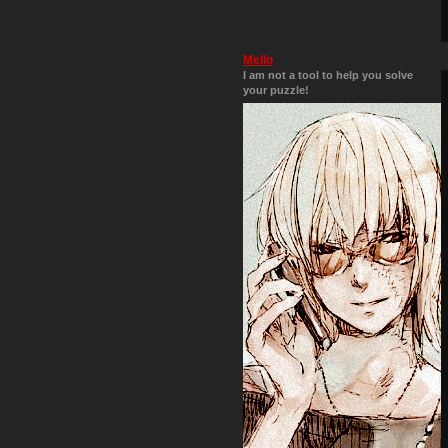
Mello
I am not a tool to help you solve
your puzzle!