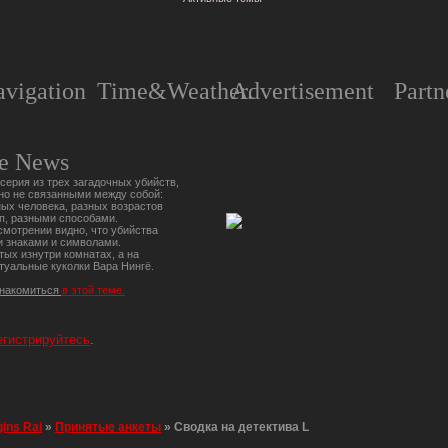
vigation
Time&Weather.
Advertisement
Partn
e News
серия из трех загадочных убийств,
но не связанными между собой:
ых человека, разных возрастов
п, разными способами.
мотрении видно, что убийства
 знаками и символами.
тых изнутри комнатах, а на
туальные куколки Вара Нингё.
знакомиться
в этой теме.
егистрируйтесь
.
gins Rai
»
Принятые анкеты
»
Сводка на детектива L