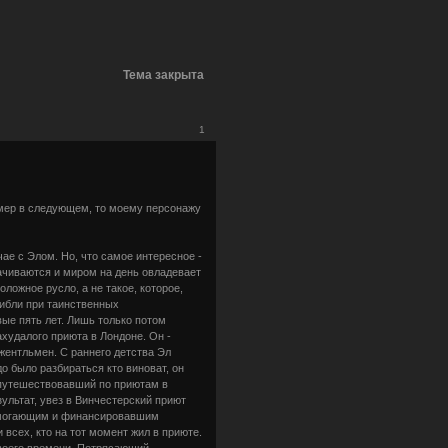
Тема закрыта
1
д умер в следующем, то моему персонажу
чае с Элом. Но, что самое интересное -
рачиваются и миром на день овладевает
ложное русло, а не такое, которое,
гибли при таинственных
вые пять лет. Лишь только потом
ахудалого приюта в Лондоне. Он -
жентльмен. С раннего детства Эл
о было разбираться кто виноват, он
 путешествовавший по приютам в
ультат, увез в Винчестерский приют
помогающим и финансировавшим
 всех, кто на тот момент жил в приюте.
своего времени. Потрясающий