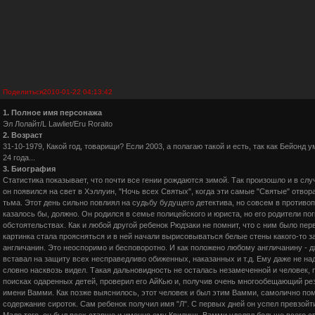
Поделиться
2010-01-22 04:13:42
1. Полное имя персонажа
Эл Лолайт/L Lawliet/Eru Roraito
2. Возраст
31-10-1979, Какой год, товарищи? Если 2003, а полагаю такой и есть, так как Бейон
24 года...
3. Биография
Статистика показывает, что почти все гении рождаются зимой. Так произошло и в слу
он появился на свет в Хэллуин, "Ночь всех Святых", когда эти самые "Святые" отво
тьма. Этот день сильно повлиял на судьбу будущего детектива, но совсем в противопо
казалось бы, должно. Он родился в семье полицейского и юриста, но его родители по
обстоятельствах. Как и любой другой ребенок Рюдзаки не помнит, что с ним было пер
картинка стала проясняться и в ней начали вырисовываться белые стены какого-то з
англичанин. Это неоспоримо и бесповоротно. И как положено любому англичанину - д
вставал на защиту всех несправедливо обиженных, наказанных и т.д. Ему даже не над
словно насквозь видел. Такая дальновидность не осталась незамеченной и человек,
поисках одаренных детей, проверил его АйКью и, получив очень многообещающий рез
имени Вамми. Как позже выяснилось, этот человек и был этим Вамми, самолично 
содержание сироток. Сам ребенок получил имя "Л". С первых дней он успел превзойти
Мало того, он был всех старше и именно ему Квилишь Вамми уделял больше всего 